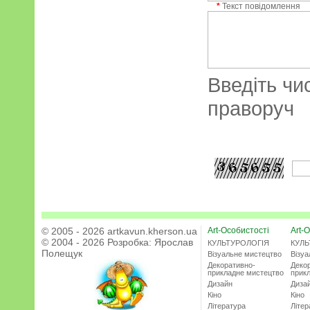
*
Текст повідомлення
Введіть чи
праворуч
© 2005 - 2026 artkavun.kherson.ua
Art-Особистості
Art-О
© 2004 - 2026 Розробка:
Ярослав
КУЛЬТУРОЛОГІЯ
КУЛЬ
Полещук
Візуальне мистецтво
Візу
Декоративно-
Деко
прикладне мистецтво
прик
Дизайн
Диза
Кіно
Кіно
Література
Літер