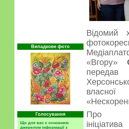
Відомий 
фотокорес
Випадкове фото
Медіапла
«Вгору»
передав
Херсонськ
власно
«Нескорен
Про ц
Голосування
ініціатив
Що для вас є основним
джерелом інформації з