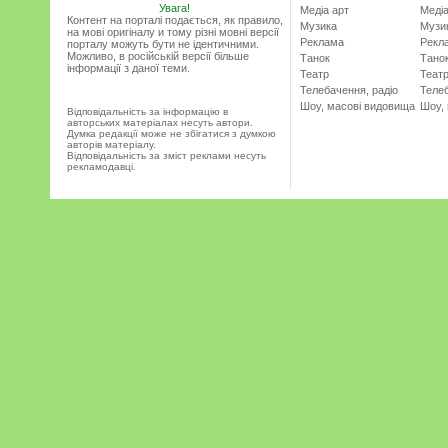
Увага!
Медіа арт
Медіа
Контент на порталі подається, як правило,
Музика
Музи
на мові оригіналу и тому різні мовні версії
Реклама
Рекл
порталу можуть бути не ідентичними.
Можливо, в російській версії більше
Танок
Тано
інформації з даної теми.
Театр
Теат
Телебачення, радіо
Телеб
Шоу, масові видовища
Шоу,
Відповідальність за інформацію в
авторських матеріалах несуть автори.
Думка редакції може не збігатися з думкою
авторів матеріалу.
Відповідальність за зміст реклами несуть
рекламодавці.