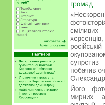
громад
.
історії?
Телебачення
Кіно
«Нескор
Інтернет
Література
фотоістор
Шкільні підручники
Інше
сміливи
Не цікавлюся історією
взагалі
херсонці
російськ
Архів голосувань
окуповано
Партнери
супротив
Департамент реалізації
гуманітарної політики
побачив о
Херсонської обласної
державної адміністрації
Олександр
Управління туризму та
курортів Херсонської обласної
державної адміністрації
Його фот
Найбільш повний каталог
Інтернет-ресурсів
мирних а
Херсонщини
окупації 