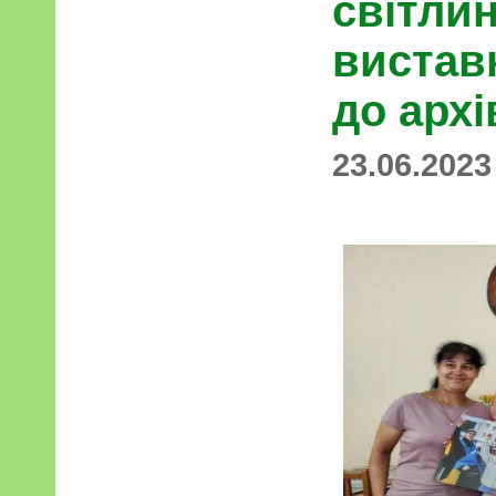
світли
вистав
до архі
23.06.2023