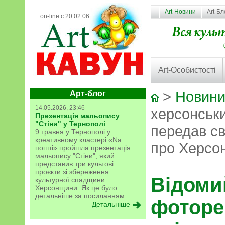
Art-Новини
Art-Бл
on-line с 20.02.06
Art-Особистості
>
Новини
Арт-блог
14.05.2026, 23:46
херсонськ
Презентація мальопису
"Стіни" у Тернополі
передав св
9 травня у Тернополі у
креативному кластері «Na
про Херсон
пошті» пройшла презентація
мальопису "Стіни", який
представив три культові
проєкти зі збереження
Відоми
культурної спадщини
Херсонщини. Як це було:
детальніше за посиланням.
фоторе
Детальніше