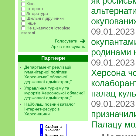
як російсь
Кіно
альтернати
Інтернет
Література
Шкільні підручники
окупованих
Інше
Не цікавлюся історією
09.01.202
взагалі
окупантам
Архів голосувань
родинами 
Партнери
09.01.202
Департамент реалізації
Херсона чо
гуманітарної політики
Херсонської обласної
колаборан
державної адміністрації
Управління туризму та
палац куль
курортів Херсонської обласної
державної адміністрації
09.01.202
Найбільш повний каталог
Інтернет-ресурсів
призначили
Херсонщини
Палацу мол