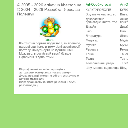
© 2005 - 2026 artkavun.kherson.ua
Art-Особистості
Art-О
© 2004 - 2026 Розробка:
Ярослав
КУЛЬТУРОЛОГІЯ
КУЛЬ
Полещук
Візуальне мистецтво
Візу
Декоративно-
Деко
прикладне мистецтво
прик
Дизайн
Диза
Кіно
Кіно
Література
Літер
Увага!
Медіа арт
Медіа
Контент на порталі подається, як правило,
Музика
Музи
на мові оригіналу и тому різні мовні версії
Реклама
Рекл
порталу можуть бути не ідентичними.
Можливо, в російській версії більше
Танок
Тано
інформації з даної теми.
Театр
Теат
Телебачення, радіо
Телеб
Шоу, масові видовища
Шоу,
Відповідальність за інформацію в
авторських матеріалах несуть автори.
Думка редакції може не збігатися з думкою
авторів матеріалу.
Відповідальність за зміст реклами несуть
рекламодавці.