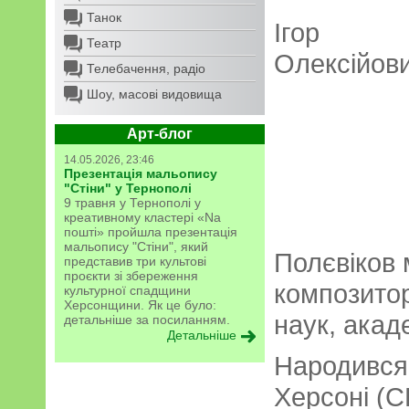
Танок
Ігор
Театр
Олексійов
Телебачення, радіо
Шоу, масові видовища
Арт-блог
14.05.2026, 23:46
Презентація мальопису
"Стіни" у Тернополі
9 травня у Тернополі у
креативному кластері «Na
пошті» пройшла презентація
мальопису "Стіни", який
Полєвіков 
представив три культові
проєкти зі збереження
композитор
культурної спадщини
Херсонщини. Як це було:
наук, акад
детальніше за посиланням.
Детальніше
Народився 
Херсоні (С