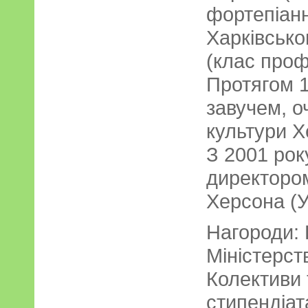
фортепіан
Харківсько
(клас проф
Протягом 1
завучем, о
культури Х
З 2001 рок
директоро
Херсона (У
Нагороди:
Міністерст
Колективи 
стипендіат