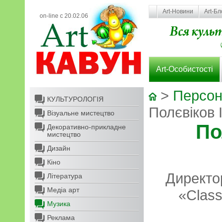
Art-Новини
Art-Бл
on-line с 20.02.06
Art-Особистості
>
Персон
КУЛЬТУРОЛОГІЯ
Полєвіков 
Візуальне мистецтво
По
Декоративно-прикладне
мистецтво
Дизайн
Кіно
Директо
Література
Медіа арт
«Class
Музика
Реклама