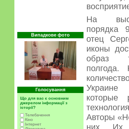
восприяти
На выст
порядка 
Випадкове фото
отец Серг
иконы дос
образ т
полгода.
количест
Украине
Голосування
которые 
Що для вас є основним
джерелом інформації з
технолог
історії?
Авторы «Н
Телебачення
Кіно
Інтернет
них. Их
Література