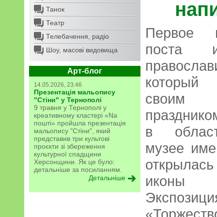
нап
Танок
Театр
Первое в
Телебачення, радіо
поста и
Шоу, масові видовища
православ
Арт-блог
который 
14.05.2026, 23:46
Презентація мальопису
своим «
"Стіни" у Тернополі
9 травня у Тернополі у
праздником
креативному кластері «Na
пошті» пройшла презентація
в област
мальопису "Стіни", який
представив три культові
музее име
проєкти зі збереження
культурної спадщини
открылась
Херсонщини. Як це було:
детальніше за посиланням.
иконы
Детальніше
Экспозиц
«Торжест