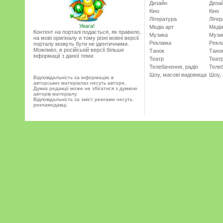
Дизайн
Диза
Кіно
Кіно
Література
Літер
Увага!
Медіа арт
Медіа
Контент на порталі подається, як правило,
Музика
Музи
на мові оригіналу и тому різні мовні версії
Реклама
Рекл
порталу можуть бути не ідентичними.
Можливо, в російській версії більше
Танок
Тано
інформації з даної теми.
Театр
Теат
Телебачення, радіо
Телеб
Шоу, масові видовища
Шоу,
Відповідальність за інформацію в
авторських матеріалах несуть автори.
Думка редакції може не збігатися з думкою
авторів матеріалу.
Відповідальність за зміст реклами несуть
рекламодавці.