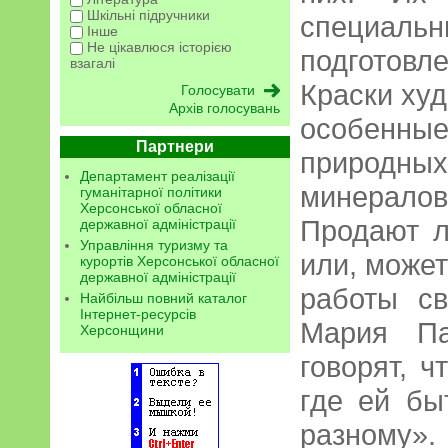
Шкільні підручники
специ
Інше
Не цікавлюся історією
подготовл
взагалі
Краски ху
Архів голосувань
особенные
Партнери
природ
Департамент реалізації
минералов
гуманітарної політики
Херсонської обласної
Продают л
державної адміністрації
Управління туризму та
или, может
курортів Херсонської обласної
державної адміністрації
работы св
Найбільш повний каталог
Інтернет-ресурсів
Мария Па
Херсонщини
говорят, ч
где ей бы
разному».