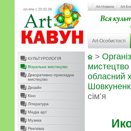
Art-Новини
Art-Бл
on-line с 20.02.06
Art-Особистості
>
Організ
КУЛЬТУРОЛОГІЯ
мистецтво
Візуальне мистецтво
обласний х
Декоративно-прикладне
мистецтво
Шовкуненк
Дизайн
сім'я
Кіно
Література
Медіа арт
Ик
Музика
Реклама