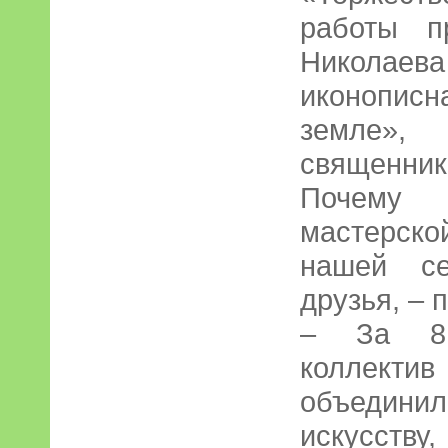
работы п
Никола
иконописн
земле»,
священн
Почему
мастерск
нашей се
друзья, – 
– За 8 
коллектив
объединил
искусств