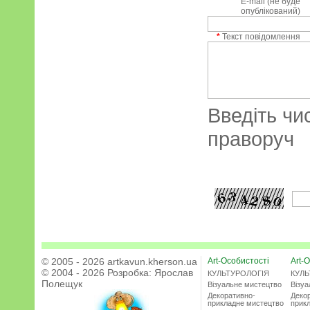
E-mail (не буде
опублікований)
*
Текст повідомлення
Введіть чи
праворуч
© 2005 - 2026 artkavun.kherson.ua
Art-Особистості
Art-О
© 2004 - 2026 Розробка:
Ярослав
КУЛЬТУРОЛОГІЯ
КУЛЬ
Полещук
Візуальне мистецтво
Візу
Декоративно-
Деко
прикладне мистецтво
прик