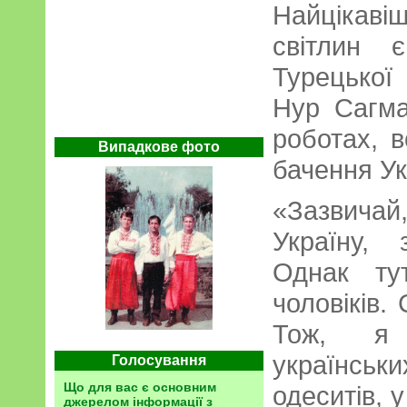
Найцікав
світлин 
Турецької 
Нур Сагма
роботах, 
Випадкове фото
бачення Ук
«Зазвича
Україну, 
Однак ту
чоловіків.
Тож, я 
українськ
Голосування
Що для вас є основним
одеситів, 
джерелом інформації з