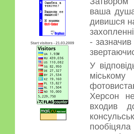
Затвором
ваша душа
дивишся на
захопленні
- зазначи
Start visitors - 21.03.2009
звертаючис
У відпові
міському 
фотовист
Херсон н
входив д
консульськ
пообіцял