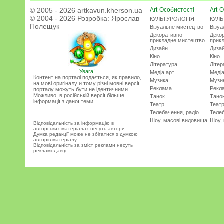
© 2005 - 2026 artkavun.kherson.ua
Art-Особистості
Art-О
© 2004 - 2026 Розробка:
Ярослав
КУЛЬТУРОЛОГІЯ
КУЛЬ
Полещук
Візуальне мистецтво
Візу
Декоративно-
Деко
прикладне мистецтво
прик
Дизайн
Диза
Кіно
Кіно
Література
Літер
Увага!
Медіа арт
Медіа
Контент на порталі подається, як правило,
Музика
Музи
на мові оригіналу и тому різні мовні версії
Реклама
Рекл
порталу можуть бути не ідентичними.
Можливо, в російській версії більше
Танок
Тано
інформації з даної теми.
Театр
Теат
Телебачення, радіо
Телеб
Шоу, масові видовища
Шоу,
Відповідальність за інформацію в
авторських матеріалах несуть автори.
Думка редакції може не збігатися з думкою
авторів матеріалу.
Відповідальність за зміст реклами несуть
рекламодавці.