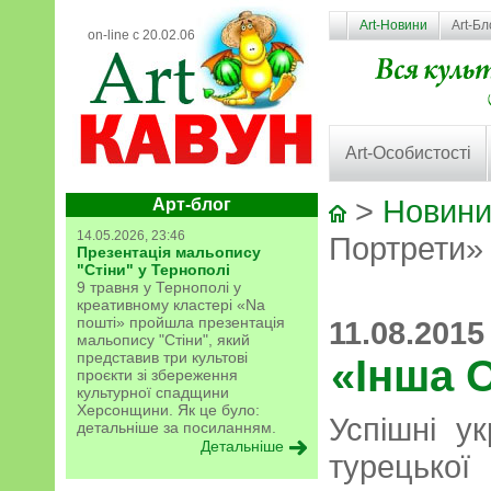
Art-Новини
Art-Бл
on-line с 20.02.06
Art-Особистості
>
Новини
Арт-блог
14.05.2026, 23:46
Портрети»
Презентація мальопису
"Стіни" у Тернополі
9 травня у Тернополі у
креативному кластері «Na
пошті» пройшла презентація
11.08.2015
мальопису "Стіни", який
представив три культові
«Інша 
проєкти зі збереження
культурної спадщини
Херсонщини. Як це було:
Успішні ук
детальніше за посиланням.
Детальніше
турецько