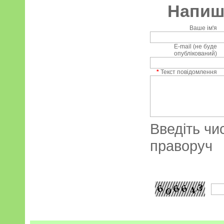
Напиші
Ваше ім'я
E-mail (не буде
опублікований)
*
Текст повідомлення
Введіть чи
праворуч