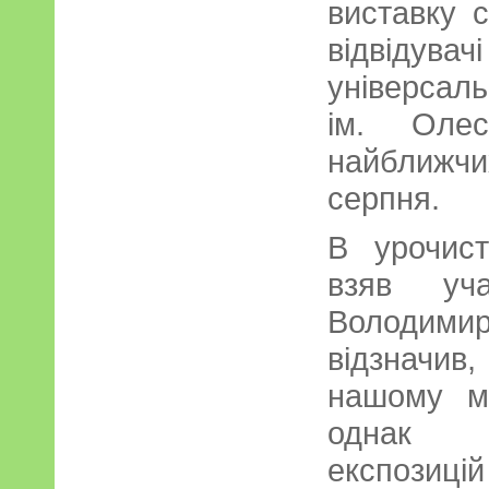
виставку 
відвідува
універсаль
ім. Олес
найближчи
серпня.
В урочист
взяв уча
Володим
відзначив,
нашому мі
однак т
експозиці