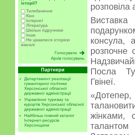
історії?
розповіла 
Телебачення
Кіно
Вистав
Інтернет
Література
подарунко
Шкільні підручники
Інше
консула, 
Не цікавлюся історією
взагалі
розпочне с
Архів голосувань
Надзвича
Посла Ту
Партнери
Департамент реалізації
Гвінеї.
гуманітарної політики
Херсонської обласної
«Дотепер,
державної адміністрації
Управління туризму та
таланов
курортів Херсонської обласної
державної адміністрації
жінками, 
Найбільш повний каталог
Інтернет-ресурсів
таланто
Херсонщини