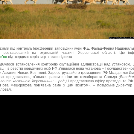
и взяли під контроль біосферний заповідник імені Ф.Е. Фальц-Фейна Національн
», розташований на окупованій частині Херсонської області. Цю ін
вʼя»
підтвердило керівництво заповідника.
дбулося встановлення контролю окупаційної адміністрації над установою. 
ації, в реєстрі юридичних осіб РФ з’явилася нова установа – Государственн
Аскания Нова». Без імені. Зареєстрував його громадянин РФ Мєщєряков Дми
йних представлень, з’явився разом з візитом колаборанта Сальдо
(Володи
пленою частиною Херсонщини – ред.)
і представника офісу президента РФ С
ї Нова Мєщєрякова пов’язана саме з цим візитом», – повідомив директор 
аповал.