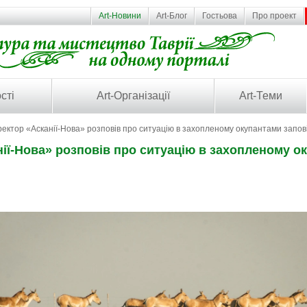
Art-Новини
Art-Блог
Гостьова
Про проект
сті
Art-Організації
Art-Теми
ектор «Асканії-Нова» розповів про ситуацію в захопленому окупантами запов
ії-Нова» розповів про ситуацію в захопленому о