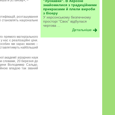
лишати установу», –
"лускавки". В Херсоні
знайомилися з традиційними
прикрасами й плели вироби
з бісеру
ортифікацій, розташування
У херсонському безпечному
кі становлять національне
просторі “Своє” відбулася
чергова ...
Детальніше
ого прямого матеріального
у нас є реалізаційні ціни.
0 особин ми зараз маємо –
едставлятимуть найбільший
ої академії аграрних наук
ми словами, 20 березня до
нщини Володимир Сальдо,
ційною владою так званий