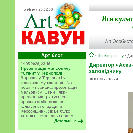
on-line с 20.02.06
Art-Особисто
Арт-блог
>
Новини регіону
> Дир
14.05.2026, 23:46
Директор «Аскан
Презентація мальопису
заповіднику
"Стіни" у Тернополі
9 травня у Тернополі у
30.03.2023 16:29
креативному кластері «Na
пошті» пройшла презентація
мальопису "Стіни", який
представив три культові
проєкти зі збереження
культурної спадщини
Херсонщини. Як це було:
детальніше за посиланням.
Детальніше