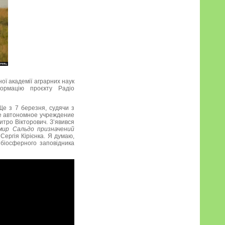
ої академії аграрних наук
формацію проєкту Радіо
Ще з 7 березня, судячи з
ое автономное учреждение
тро Вікторович. З’явився
мир Сальдо призначений
ергія Кірієнка. Я думаю,
біосферного заповідника