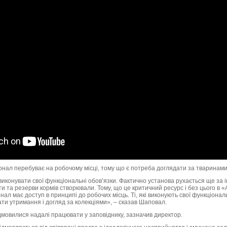
онал перебуває на робочому місці, тому що є потреба доглядати за тваринами
конувати свої функціональні обов’язки. Фактично установа рухається ще за 
и та резерви кормів створювали. Тому, що це критичний ресурс і без цього в «
ал має доступ в принципі до робочих місць. Ті, які виконують свої функціональ
и утримання і догляд за колекціями», – сказав Шаповал.
ідмовилися надалі працювати у заповіднику, зазначив директор.