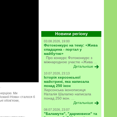
Новини регіону
03.08.2026, 19:00
Фотоконкурс на тему: «Жива
спадщина - портал у
майбутнє»
Про конкурс Фотоконкурс з
міжнародною участю «Жива ...
Детальніше
10.07.2026, 23:13
Історія херсонської
майстрині, яка написала
понад 250 ікон
.
Херсонська іконописиця
інерцією. Ми
Наталія Шалапко написала
Асканії-Нова» сталося б
понад 250 ікон. ...
ні обов’язки,
Детальніше
08.07.2026, 23:07
"Баламути", "дармовиси" та