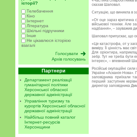
«Частина співробітників 
історії?
сказав Шаповал.
Телебачення
Ситуацію, що виникла в з
Кіно
«От оце зараз критична с
Інтернет
військової техніки. Але 
Література
надбання», – зауважив ди
Шкільні підручники
Інше
Шаповал припускає, що ок
Не цікавлюся історією
«Це катастрофа, от у заг
взагалі
виміру. Її цінність має с
Для орієнтира, наприклад
зебр. Тут не треба бути 
Архів голосувань
інтерес», – впевнений Ша
Російські окупаційні сил
Партнери
України «Асканія-Нова». 
заповідника приїхали т
Департамент реалізації
перший заступник керівн
гуманітарної політики
директор заповідника Дм
Херсонської обласної
державної адміністрації
Управління туризму та
курортів Херсонської обласної
державної адміністрації
Найбільш повний каталог
Інтернет-ресурсів
Херсонщини