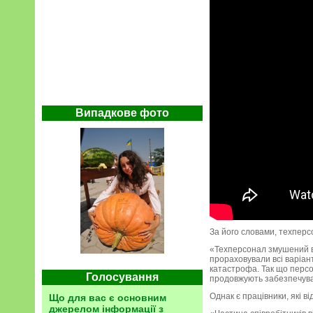
Випадкове фото
За його словами, техперс
«Техперсонал змушений ви
прораховували всі варіант
катастрофа. Так що персон
Голосування
продовжують забезпечуват
Однак є працівники, які в
Що для вас є основним
джерелом інформації з