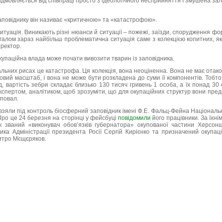
відмовляється від співпраці просто з ідеологічного несприйняття і змушена за
аповіднику він називає «критичною» та «катастрофою».
итуація. Виникають різні нюанси й ситуації – пожежі, заїзди, спорудження ф
загалом зараз найбільш проблематична ситуація саме з колекцією копитних, я
ректор.
упаційна влада може почати вивозити тварин із заповідника.
альних рисах це катастрофа. Ця колекція, вона неоціненна. Вона не має отак
вітовий масштаб, і вона не може бути розкладена до суми її компонентів. Тобто 
, вартість зебри складає близько 130 тисяч гривень 1 особа, а їх понад 3
експертом, аналітиком, щоб зрозуміти, що для окупаційних структур вони пр
повал.
и взяли під контроль біосферний заповідник імені Ф.Е. Фальц-Фейна Національн
Про це 24 березня на сторінці у фейсбуці
повідомили
його працівники. За їхні
ак званий «виконувач обов’язків губернатора» окупованої частини Херсо
ика Адміністрації президента Росії Сергій Кирієнко та призначений окупа
итро Мєщєряков.