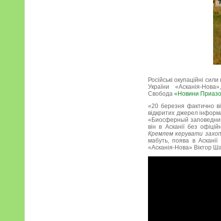
Російські окупаційні сил
України «Асканія-Нова
Свобода
«Новини Приазо
«20 березня фактично ві
відкритих джерел інформ
«Биосферный заповедник 
він в Асканії без офіці
Кремлем керувати захо
мабуть, поява в Аскані
«Асканія-Нова» Віктор Ш