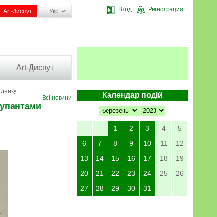
Вход
Регистрация
Art-Диспут
Укр
Art-Диспут
іднику
Календар подій
Всі новини
купантами
1
2
3
4
5
6
7
8
9
10
11
12
13
14
15
16
17
18
19
20
21
22
23
24
25
26
27
28
29
30
31