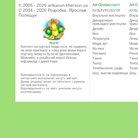
© 2005 - 2026 artkavun.kherson.ua
Art-Особистості
Art-О
© 2004 - 2026 Розробка:
Ярослав
КУЛЬТУРОЛОГІЯ
КУЛЬ
Полещук
Візуальне мистецтво
Візу
Декоративно-
Деко
прикладне мистецтво
прик
Дизайн
Диза
Кіно
Кіно
Література
Літер
Увага!
Медіа арт
Медіа
Контент на порталі подається, як правило,
Музика
Музи
на мові оригіналу и тому різні мовні версії
Реклама
Рекл
порталу можуть бути не ідентичними.
Можливо, в російській версії більше
Танок
Тано
інформації з даної теми.
Театр
Теат
Телебачення, радіо
Телеб
Шоу, масові видовища
Шоу,
Відповідальність за інформацію в
авторських матеріалах несуть автори.
Думка редакції може не збігатися з думкою
авторів матеріалу.
Відповідальність за зміст реклами несуть
рекламодавці.