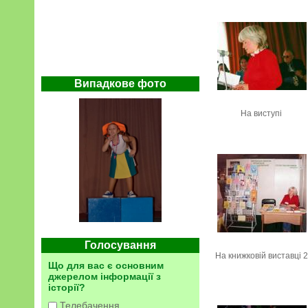
Випадкове фото
На виступі
Голосування
На книжковій виставці 2
Що для вас є основним
джерелом інформації з
історії?
Телебачення