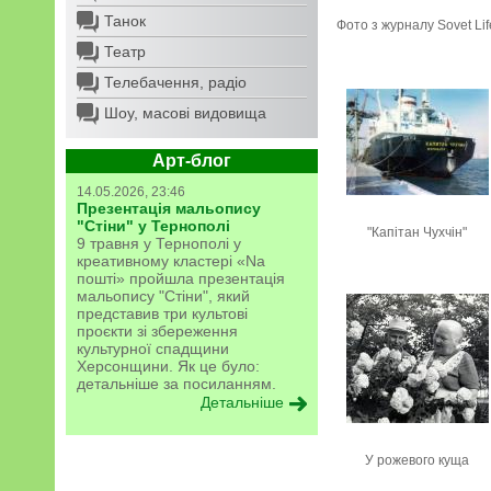
Танок
Фото з журналу Sovet Lif
Театр
Телебачення, радіо
Шоу, масові видовища
Арт-блог
14.05.2026, 23:46
Презентація мальопису
"Стіни" у Тернополі
"Капітан Чухчін"
9 травня у Тернополі у
креативному кластері «Na
пошті» пройшла презентація
мальопису "Стіни", який
представив три культові
проєкти зі збереження
культурної спадщини
Херсонщини. Як це було:
детальніше за посиланням.
Детальніше
У рожевого куща