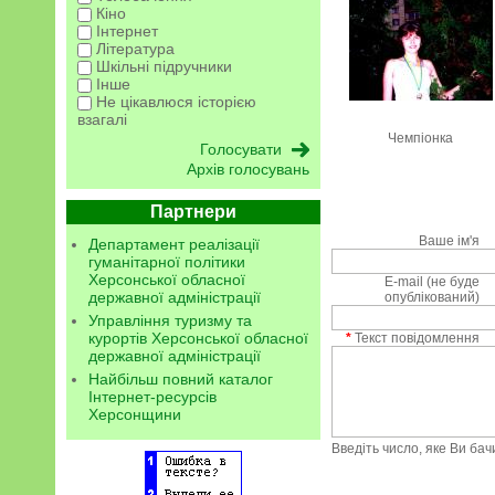
Кіно
Інтернет
Література
Шкільні підручники
Інше
Не цікавлюся історією
взагалі
Чемпіонка
Архів голосувань
Партнери
Ваше ім'я
Департамент реалізації
гуманітарної політики
Херсонської обласної
E-mail (не буде
державної адміністрації
опублікований)
Управління туризму та
курортів Херсонської обласної
*
Текст повідомлення
державної адміністрації
Найбільш повний каталог
Інтернет-ресурсів
Херсонщини
Введіть число, яке Ви ба