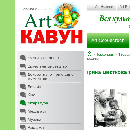
Art-Новини
Art-Бл
on-line с 20.02.06
Art-Особистості
>
Персоналії
>
Літера
КУЛЬТУРОЛОГІЯ
родина
Візуальне мистецтво
Ірина Цвєткова т
Декоративно-прикладне
мистецтво
Дизайн
Кіно
Література
Медіа арт
Музика
Реклама