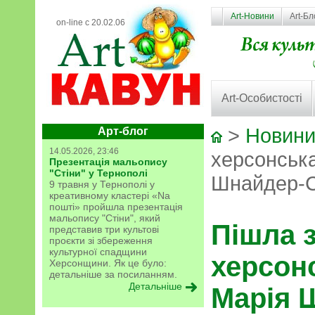
Art-Новини
Art-Бл
on-line с 20.02.06
Art-Особистості
>
Новини
Арт-блог
14.05.2026, 23:46
херсонськ
Презентація мальопису
"Стіни" у Тернополі
Шнайдер-
9 травня у Тернополі у
креативному кластері «Na
пошті» пройшла презентація
мальопису "Стіни", який
Пішла 
представив три культові
проєкти зі збереження
культурної спадщини
херсон
Херсонщини. Як це було:
детальніше за посиланням.
Детальніше
Марія 