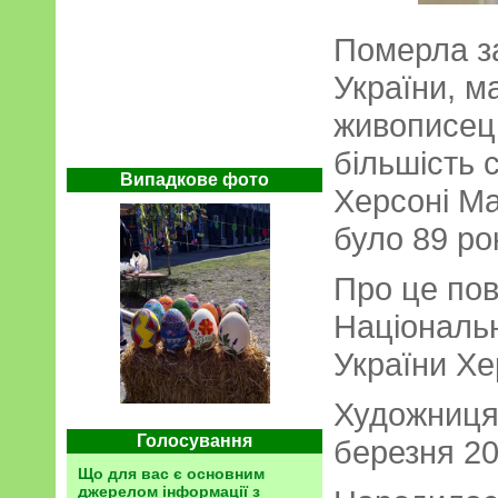
Померла з
України, м
живописець
більшість 
Випадкове фото
Херсоні М
було 89 рок
Про це пов
Національ
України Хе
Художниця 
Голосування
березня 20
Що для вас є основним
джерелом інформації з