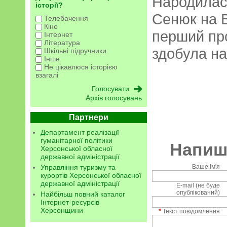
Народилас
історії?
Сенюк на В
Телебачення
Кіно
перший пр
Інтернет
Література
здобула на
Шкільні підручники
Інше
Не цікавлюся історією
взагалі
Архів голосувань
Партнери
Департамент реалізації
гуманітарної політики
Напиші
Херсонської обласної
державної адміністрації
Управління туризму та
Ваше ім'я
курортів Херсонської обласної
державної адміністрації
E-mail (не буде
опублікований)
Найбільш повний каталог
Інтернет-ресурсів
Херсонщини
*
Текст повідомлення