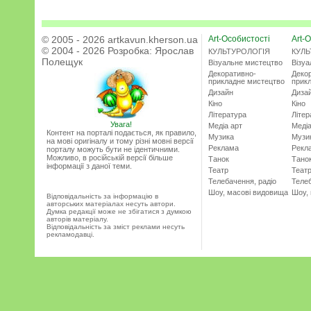
© 2005 - 2026 artkavun.kherson.ua
Art-Особистості
Art-О
© 2004 - 2026 Розробка:
Ярослав
КУЛЬТУРОЛОГІЯ
КУЛЬ
Полещук
Візуальне мистецтво
Візу
Декоративно-
Деко
прикладне мистецтво
прик
Дизайн
Диза
Кіно
Кіно
Література
Літер
Увага!
Медіа арт
Медіа
Контент на порталі подається, як правило,
Музика
Музи
на мові оригіналу и тому різні мовні версії
Реклама
Рекл
порталу можуть бути не ідентичними.
Можливо, в російській версії більше
Танок
Тано
інформації з даної теми.
Театр
Теат
Телебачення, радіо
Телеб
Шоу, масові видовища
Шоу,
Відповідальність за інформацію в
авторських матеріалах несуть автори.
Думка редакції може не збігатися з думкою
авторів матеріалу.
Відповідальність за зміст реклами несуть
рекламодавці.