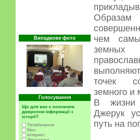
приклад
Образам 
совершен
чем самы
Випадкове фото
земных
православ
выполняют
точек со
земного и 
Голосування
В жизни
Що для вас є основним
Джерук у
джерелом інформації з
історії?
путь на п
Телебачення
Кіно
Інтернет
Література