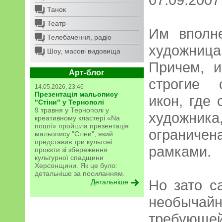
Танок
Театр
Им вполн
Телебачення, радіо
художни
Шоу, масові видовища
Причем, 
Арт-блог
строгие 
14.05.2026, 23:46
Презентація мальопису
икон, где
"Стіни" у Тернополі
9 травня у Тернополі у
художника
креативному кластері «Na
пошті» пройшла презентація
огранич
мальопису "Стіни", який
представив три культові
рамками.
проєкти зі збереження
культурної спадщини
Херсонщини. Як це було:
детальніше за посиланням.
Но зато с
Детальніше
необычай
требу