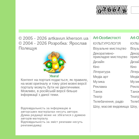
© 2005 - 2026 artkavun.kherson.ua
Art-Особистості
Art-О
© 2004 - 2026 Розробка:
Ярослав
КУЛЬТУРОЛОГІЯ
КУЛЬ
Полещук
Візуальне мистецтво
Візу
Декоративно-
Деко
прикладне мистецтво
прик
Дизайн
Диза
Кіно
Кіно
Література
Літер
Увага!
Медіа арт
Медіа
Контент на порталі подається, як правило,
Музика
Музи
на мові оригіналу и тому різні мовні версії
Реклама
Рекл
порталу можуть бути не ідентичними.
Можливо, в російській версії більше
Танок
Тано
інформації з даної теми.
Театр
Теат
Телебачення, радіо
Телеб
Шоу, масові видовища
Шоу,
Відповідальність за інформацію в
авторських матеріалах несуть автори.
Думка редакції може не збігатися з думкою
авторів матеріалу.
Відповідальність за зміст реклами несуть
рекламодавці.