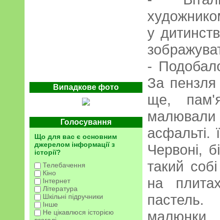
художником
у дитинст
зображува
- Подобал
За пензля 
Випадкове фото
ще, пам'
малювали
Голосування
асфальті. 
Що для вас є основним
джерелом інформації з
Червоні, б
історії?
такий собі
Телебачення
Кіно
на плита
Інтернет
Література
пастель.
Шкільні підручники
Інше
Не цікавлюся історією
малюнки,