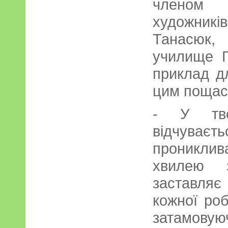
членом Н
художник
Танасюк, 
училище Г
приклад дл
цим пощас
- У тво
відчуває
прониклива
хвилею з
заставляє
кожної роб
затамовую