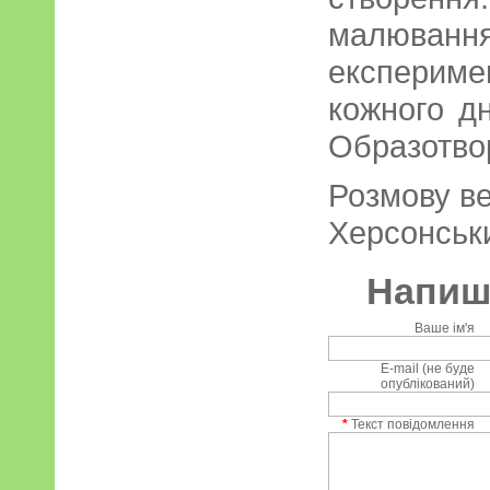
малювання,
експериме
кожного дн
Образотво
Розмову в
Херсонськи
Напиші
Ваше ім'я
E-mail (не буде
опублікований)
*
Текст повідомлення