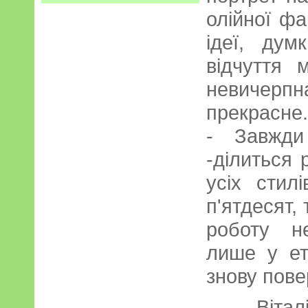
олійної фа
ідеї, дум
відчуття 
невичерп
прекрасне.
- Завжди
-ділиться 
усіх стилі
п'ятдесят,
роботу н
лише у ет
знову пове
- Вітал