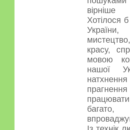
пошуками 
вірніше 
Хотілося б
України,
мистецтво,
красу, сп
мовою ко
нашої Ук
натхнення
прагненн
працювати
багато
впроваджув
Із технік 