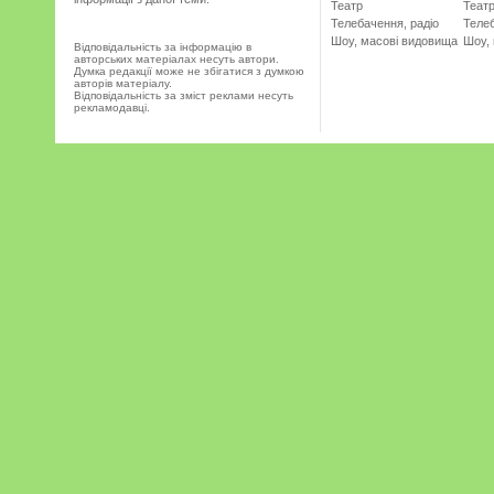
Театр
Теат
Телебачення, радіо
Телеб
Шоу, масові видовища
Шоу,
Відповідальність за інформацію в
авторських матеріалах несуть автори.
Думка редакції може не збігатися з думкою
авторів матеріалу.
Відповідальність за зміст реклами несуть
рекламодавці.