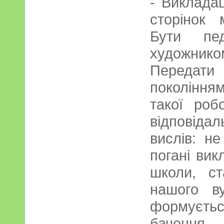
- Викладац
сторінок 
Бути пе
художник
Передати 
покоління
такої роб
відповідал
вислів: не
погані вик
школи, с
нашого в
формуєть
бачення.