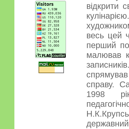
відкрити с
кулінар
художник
весь цей 
перший по
малював к
записників
спрямува
справу. С
1998 рі
педагогі
Н.К.Крупс
державний 