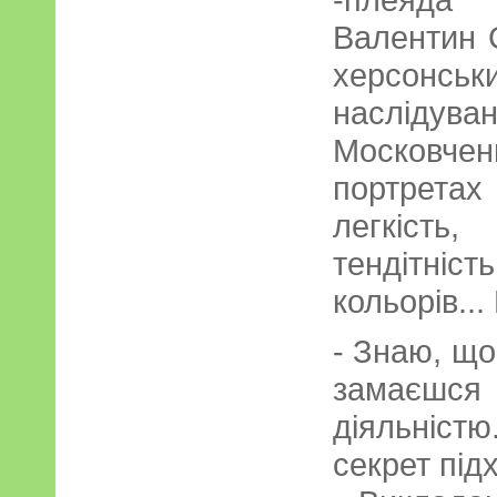
Валентин С
херсонськ
насліду
Московченк
портретах
легкість,
тендітні
кольорів..
- Знаю, що
замаєш
діяльніст
секрет під