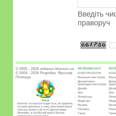
Введіть чи
праворуч
© 2005 - 2026 artkavun.kherson.ua
Art-Особистості
Art-О
© 2004 - 2026 Розробка:
Ярослав
КУЛЬТУРОЛОГІЯ
КУЛЬ
Полещук
Візуальне мистецтво
Візу
Декоративно-
Деко
прикладне мистецтво
прик
Дизайн
Диза
Кіно
Кіно
Література
Літер
Увага!
Медіа арт
Медіа
Контент на порталі подається, як правило,
Музика
Музи
на мові оригіналу и тому різні мовні версії
Реклама
Рекл
порталу можуть бути не ідентичними.
Можливо, в російській версії більше
Танок
Тано
інформації з даної теми.