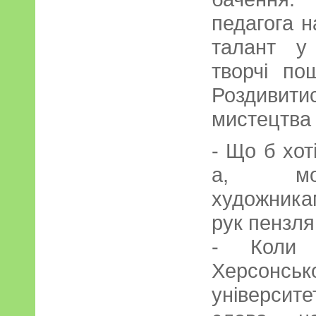
педагога н
талант у
творчі по
Роздивитис
мистецтва 
- Що б хот
а, мож
художника
рук пензля
- Коли 
Херсонс
університ