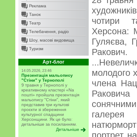
Реклама
художникі
Танок
чотири т
Театр
Херсона: 
Телебачення, радіо
Гуляєва, Г
Шоу, масові видовища
Туризм
Ракович.
...Невели
Арт-блог
молодого х
14.05.2026, 23:46
Презентація мальопису
"Стіни" у Тернополі
члена Наці
9 травня у Тернополі у
креативному кластері «Na
Ракович
пошті» пройшла презентація
мальопису "Стіни", який
сонячними
представив три культові
проєкти зі збереження
галерея 
культурної спадщини
Херсонщини. Як це було:
натюрмо
детальніше за посиланням.
Детальніше
портрет на