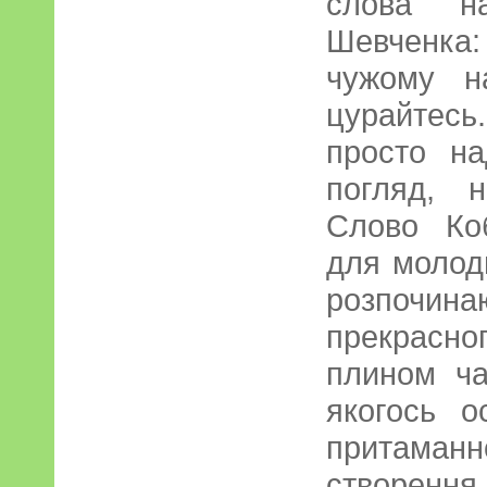
слова н
Шевченка:
чужому н
цурайтесь.
просто на
погляд, 
Слово Ко
для молоди
розпочин
прекрасног
плином ч
якогось о
притама
створенн