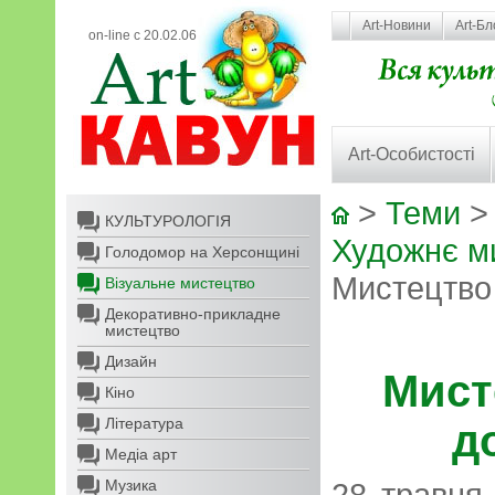
Art-Новини
Art-Бл
on-line с 20.02.06
Art-Особистості
>
Теми
КУЛЬТУРОЛОГІЯ
Художнє ми
Голодомор на Херсонщині
Мистецтво 
Візуальне мистецтво
Декоративно-прикладне
мистецтво
Дизайн
Мист
Кіно
Література
д
Медіа арт
Музика
28 травня