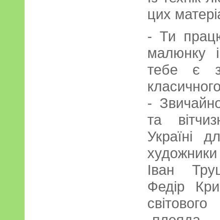
цих матері
- Ти прац
малюнку і
тебе є з
класичного
- Звичайн
та вітчи
Україні д
художники
Іван Тру
Федір Кри
світового
-плеяда Р