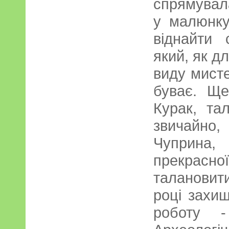
спрямувал
у малюнку
віднайти 
який, як дл
виду мисте
буває. Ще
Курак, тал
звичайно,
Чуприна,
прекрас
талановит
році захищ
роботу -