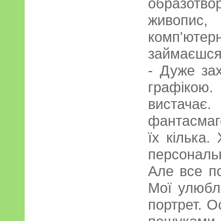
образот
живопис
комп'ю
займаєшся
- Дуже за
графікою.
вистач
фантасмаг
їх кілька.
персональн
Але все п
Мої улюбл
портрет. 