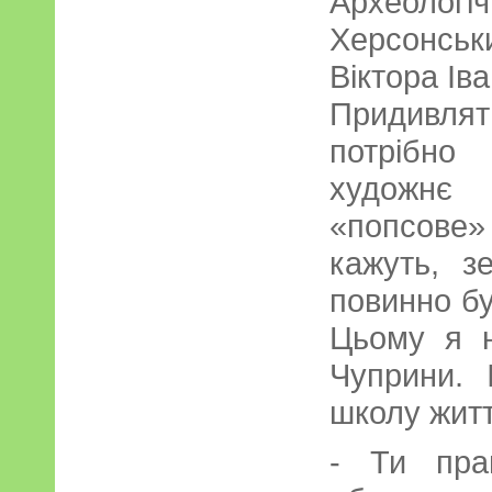
Археолог
Херсонськ
Віктора Ів
Придивл
потрібно
художнє
«попсове»
кажуть, з
повинно бу
Цьому я 
Чуприни.
школу житт
- Ти пра