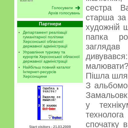
взагалі
сестра В
Архів голосувань
старша за
Партнери
художній ш
Департамент реалізації
папка ро
гуманітарної політики
Херсонської обласної
заглядав
державної адміністрації
Управління туризму та
дивувавс
курортів Херсонської обласної
державної адміністрації
малювати?
Найбільш повний каталог
Інтернет-ресурсів
Пішла шля
Херсонщини
З альбомо
Замальовк
у технік
технолога 
спочатку в
Start visitors - 21.03.2009