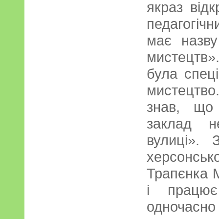
якраз від
педагогічн
має назву
мистецтв»
була спец
мистецтво
знав, що
заклад н
вулиці».
херсонськ
Трапєнка 
і працює
одночасно