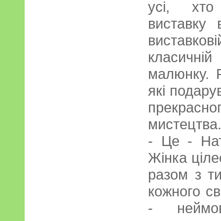
усі, хто
виставку 
виставко
класичні
малюнку. 
які подарув
прекрасн
мистецтва
- Це - На
Жінка ціле
разом з т
кожного св
- неймо