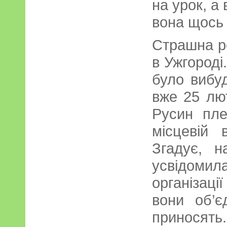
на урок, а
вона щось
Страшна ре
в Ужгороді
було вибу
вже 25 лю
Русин пл
місцевій в
Згадує, н
усвідоми
організац
вони об’є
приносять