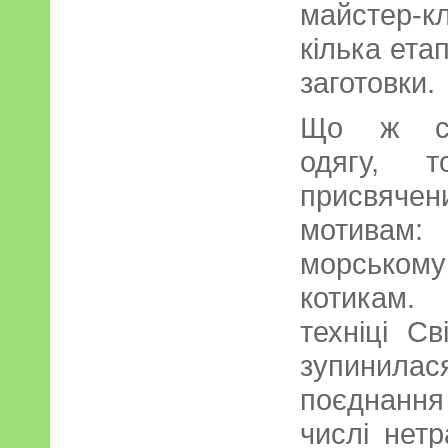
майстер-
кілька ета
заготовки.
Що ж сто
одягу, т
присвяч
мотивам
морському
котикам.
техніці С
зупинила
поєднання 
числі нетр