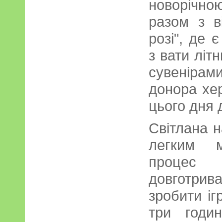
новорічн
разом з в
розі", де 
з вати літ
сувенірам
донора хе
цього дня д
Світлана н
легким м
процес
довготрив
зробити іг
три годи