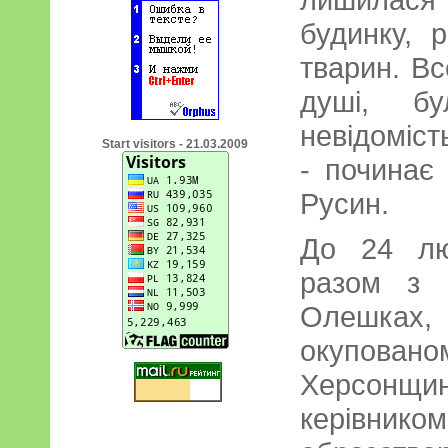
будинку, 
тварин. Вс
душі, б
невідоміст
Start visitors - 21.03.2009
- починає
Русин.
До 24 лю
разом з 
Олешках
окупова
Херсонщ
керівни