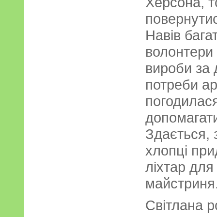
Херсона, т
повернутис
Навів бага
волонтери 
вироби за 
потреби ар
погодилася
допомагати
Здається, 
хлопці пр
ліхтар для
майстриня
Світлана р