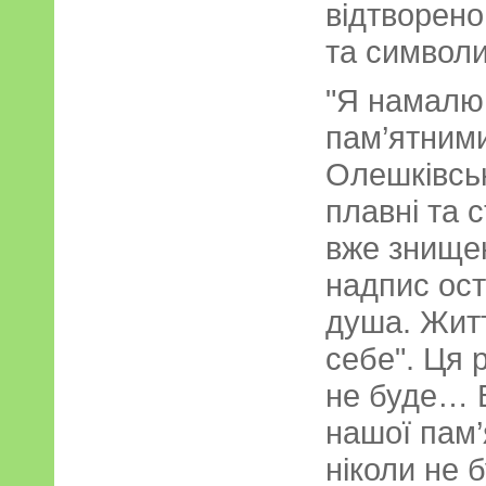
відтворено
та символ
"Я намалю
пам’ятними
Олешківсько
плавні та 
вже знищен
надпис ост
душа. Житт
себе". Ця 
не буде… 
нашої пам’
ніколи не 