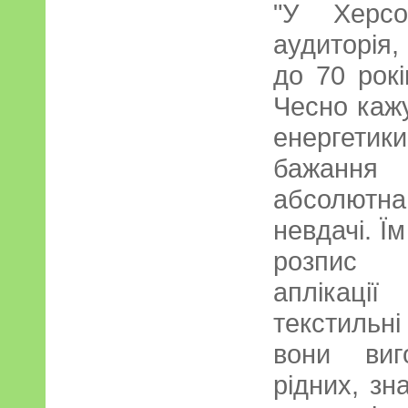
"У Херс
аудиторія,
до 70 рокі
Чесно кажу
енергети
бажання
абсолютн
невдачі. Їм
розпис 
аплікаці
текстильн
вони виг
рідних, з