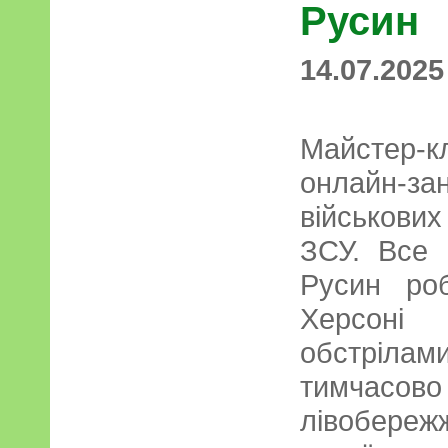
Русин
14.07.2025
Майстер-
онлайн-за
військови
ЗСУ. Все 
Русин ро
Херсоні
обстрілами
тимчас
лівобереж