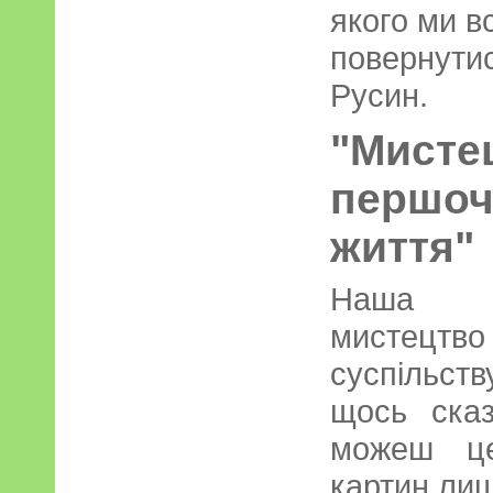
якого ми в
повернутис
Русин.
"Мисте
першоч
життя"
Наша ге
мистецтв
суспільс
щось ска
можеш це
картин лиш