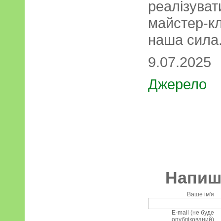
реалізув
майстер-к
наша сила
9.07.2025
Джерело
Напиші
Ваше ім'я
E-mail (не буде
опублікований)