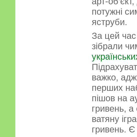
арт-об’єкт
потужні си
яструби.
За цей час
зібрали ч
українськи
Підрахуват
важко, адж
перших наб
пішов на ау
гривень, а
ватяну ігр
гривень. Є