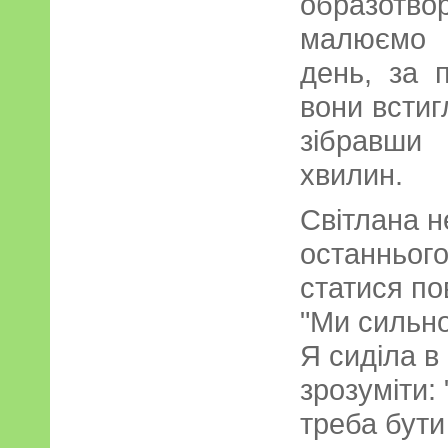
образотв
малюємо 
день, за п
вони встиг
зібравши
хвилин.
Світлана н
останнього
статися по
"Ми сильно
Я сиділа в
зрозуміти: 
треба бути