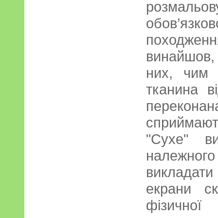
розмаль
обов’язк
походже
винайшов,
них, чим 
тканина в
перекон
сприймаю
"Сухе" в
належного
виклада
екрани с
фізичної