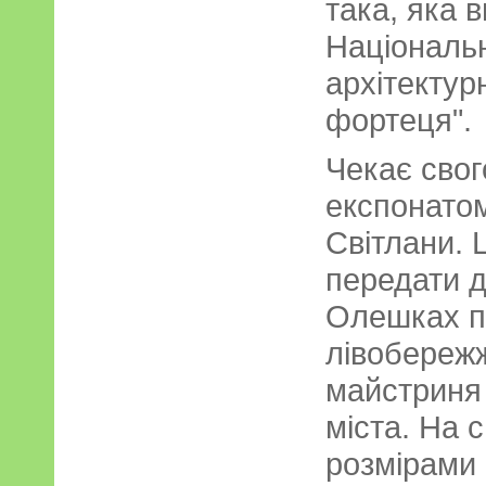
така, яка 
Національн
архітектур
фортеця".
Чекає свог
експонатом
Світлани. 
передати д
Олешках п
лівобереж
майстриня 
міста. На 
розмірами 