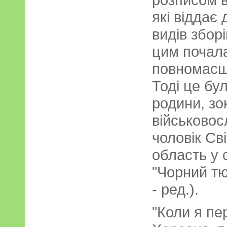
які віддає 
видів збор
цим почала
повномасш
Тоді це бу
родини, зо
військовос
чоловік Св
область у 
"Чорний тю
- ред.).
"Коли я пе