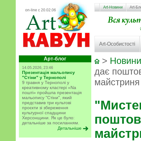
Art-Новини
Art-Бл
on-line с 20.02.06
Art-Особистості
>
Новини
Арт-блог
14.05.2026, 23:46
дає поштов
Презентація мальопису
"Стіни" у Тернополі
майстриня
9 травня у Тернополі у
креативному кластері «Na
пошті» пройшла презентація
мальопису "Стіни", який
"Мисте
представив три культові
проєкти зі збереження
культурної спадщини
поштовх
Херсонщини. Як це було:
детальніше за посиланням.
Детальніше
майстр