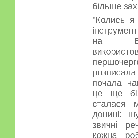
більше зах
"Колись я
інструмен
на Ве
використо
першочер
розписала
почала на
це ще бі
сталася м
донині: ш
звичні ре
кожна ро