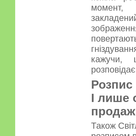
момент, 
закладени
зображе
поверта
гніздуванн
кажучи, 
розповідає
Розпис 
І лише 
прода
Також Сві
розписом в