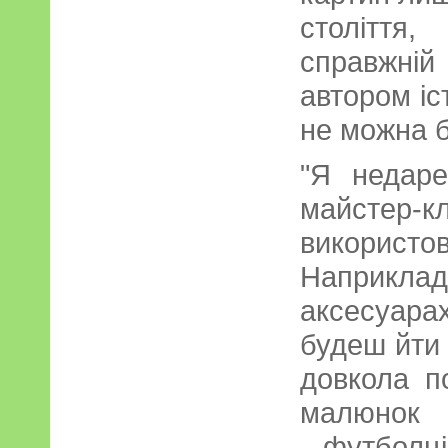
столітт
справжн
автором іс
не можна б
"Я недар
майстер-к
використо
Наприклад
аксесуара
будеш йти 
довкола п
малюнок 
футболці