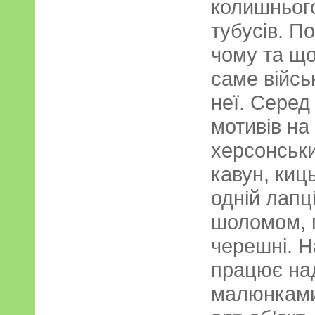
колишнього
тубусів. П
чому та щ
саме війсь
неї. Сере
мотивів на
херсонськи
кавун, киц
одній лапці
шоломом, п
черешні. Н
працює на
малюнками