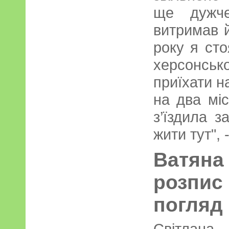
ще дужче
витримав й
року я сто
херсонськ
приїхати н
на два міс
з’їздила 
жити тут",
Ватян
розпи
погляд 
Світлана