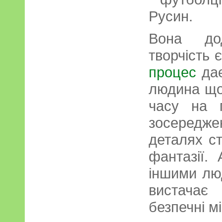
Русин.
Вона дод
творчість 
процес
дає
людина що
часу на 
зосередж
деталях ст
фантазії.
іншими лю
вистачає
безпечні м