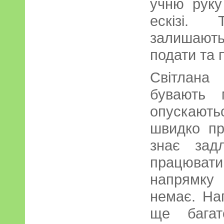
учню руку
ескізі.
залишаютьс
подати та 
Світлана
бувають 
опускают
швидко пр
знає зад
працювати
напрямку
немає. На
ще багат