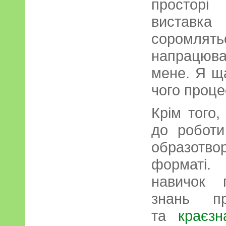
просторі
виставка
соромлят
напрацюва
мене. Я щ
чого проце
Крім того
до роботи
образотво
форматі.
навичок 
знань пр
та
краєзн