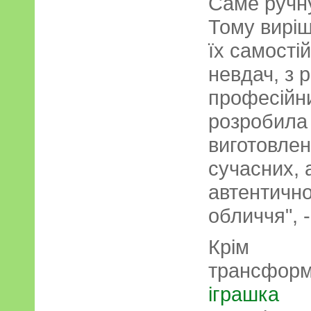
Саме ручну
Тому вирі
їх самості
невдач, з 
професійни
розробила
виготовлен
сучасних, 
автентично
обличчя", 
Крім т
трансфор
іграшка
м