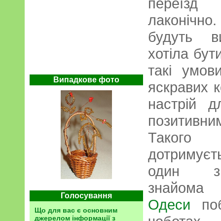
переїзд
лаконічно
будуть в
хотіла бут
такі умов
Випадкове фото
яскравих к
настрій 
позитивн
Такого 
дотримуєт
один з
знай
Голосування
Одеси
поб
Що для вас є основним
джерелом інформації з