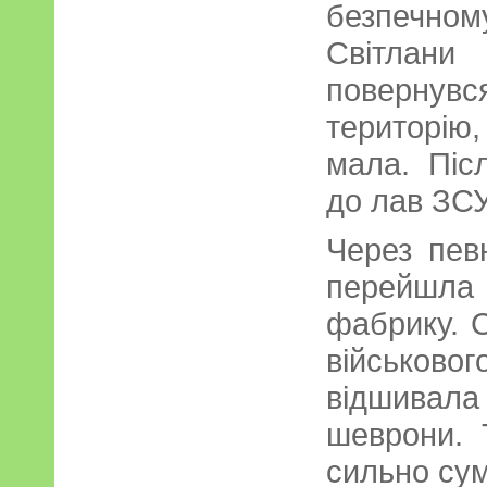
безпечно
Світлан
повернув
територію
мала. Піс
до лав ЗС
Через пев
перейшла
фабрику. 
військов
відшивала
шеврони. 
сильно су