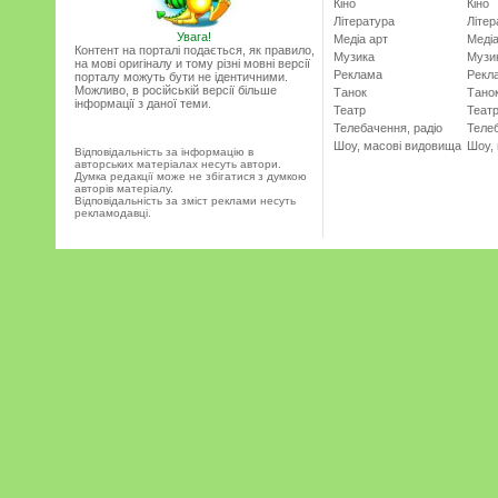
Кіно
Кіно
Література
Літер
Увага!
Медіа арт
Медіа
Контент на порталі подається, як правило,
Музика
Музи
на мові оригіналу и тому різні мовні версії
Реклама
Рекл
порталу можуть бути не ідентичними.
Можливо, в російській версії більше
Танок
Тано
інформації з даної теми.
Театр
Теат
Телебачення, радіо
Телеб
Шоу, масові видовища
Шоу,
Відповідальність за інформацію в
авторських матеріалах несуть автори.
Думка редакції може не збігатися з думкою
авторів матеріалу.
Відповідальність за зміст реклами несуть
рекламодавці.