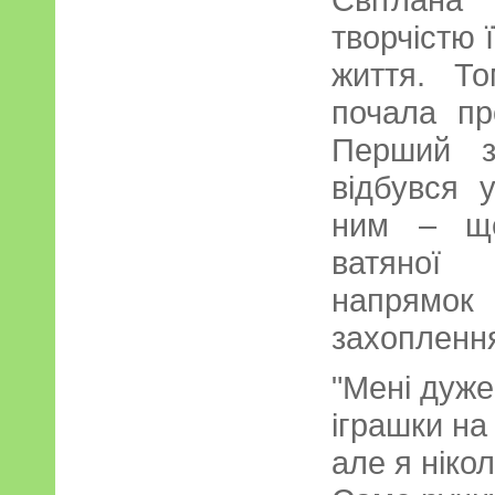
творчістю ї
життя. Т
почала п
Перший з
відбувся 
ним – ще
ватяної
напрямок 
захоплення
"Мені дуже
іграшки на 
але я ніко