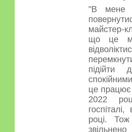
"В мене 
повернути
майстер-кл
що це мо
відволікт
перемкнути
підійти 
спокійним
це працює 
2022 роц
госпіталі
році. Тож
звільнено