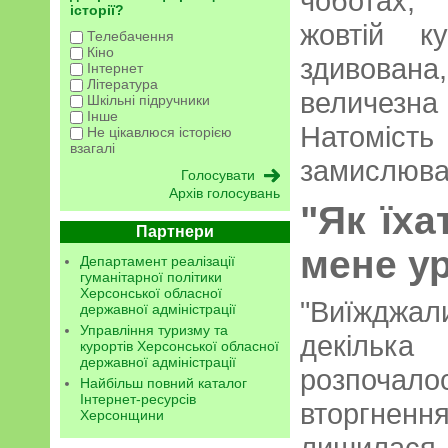
чоботах,
історії?
жовтій к
Телебачення
Кіно
здивована
Інтернет
Література
величез
Шкільні підручники
Інше
Натоміст
Не цікавлюся історією
взагалі
замислюва
Архів голосувань
"Як їха
Партнери
мене у
Департамент реалізації
гуманітарної політики
Херсонської обласної
"Виїжджа
державної адміністрації
Управління туризму та
декілька
курортів Херсонської обласної
державної адміністрації
розпочал
Найбільш повний каталог
Інтернет-ресурсів
вторгне
Херсонщини
лишилася