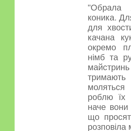
"Обрала 
коника. Дл
для хвост
качана ку
окремо п
німб та р
майстри
тримають
моляться
роблю їх 
наче вони 
що просят
розповіла 