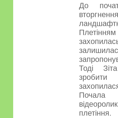
До почат
вторгне
ландшаф
Плетіння
захопилась
залишилас
запропону
Тоді Зіт
зробити 
захопила
Почала
відеороли
плетіння.