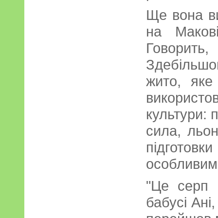
Ще вона ви
на Маков
Говорить,
Здебільш
жито, яке
використо
культури: 
сила, льо
підготовк
особливим 
"Це серп
бабусі Ані