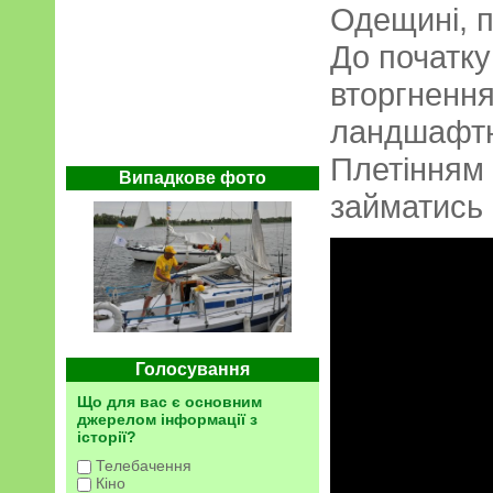
Одещині, п
До початк
вторгненн
ландшафтн
Плетінням 
Випадкове фото
займатись п
Голосування
Що для вас є основним
джерелом інформації з
історії?
Телебачення
Кіно