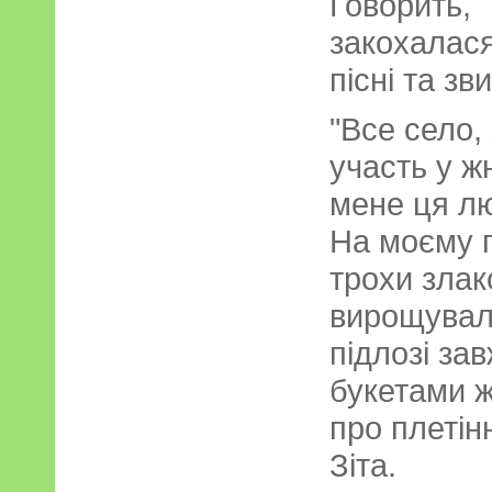
Говорить
закохалася
пісні та зви
"Все село,
участь у жн
мене ця лю
На моєму г
трохи злак
вирощувала
підлозі за
букетами ж
про плетін
Зіта.