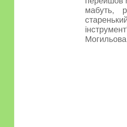
перейшов м
мабуть, 
стареньки
інструме
Могильова