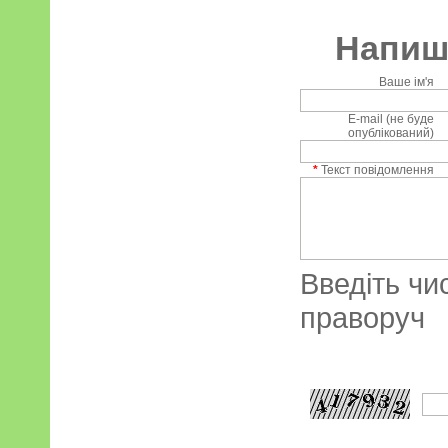
Напиші
Ваше ім'я
E-mail (не буде
опублікований)
*
Текст повідомлення
Введіть чи
праворуч