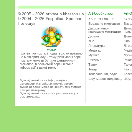
© 2005 - 2026 artkavun.kherson.ua
Art-Особистості
Art-О
© 2004 - 2026 Розробка:
Ярослав
КУЛЬТУРОЛОГІЯ
КУЛЬ
Полещук
Візуальне мистецтво
Візу
Декоративно-
Деко
прикладне мистецтво
прик
Дизайн
Диза
Кіно
Кіно
Література
Літер
Увага!
Медіа арт
Медіа
Контент на порталі подається, як правило,
Музика
Музи
на мові оригіналу и тому різні мовні версії
Реклама
Рекл
порталу можуть бути не ідентичними.
Можливо, в російській версії більше
Танок
Тано
інформації з даної теми.
Театр
Теат
Телебачення, радіо
Телеб
Шоу, масові видовища
Шоу,
Відповідальність за інформацію в
авторських матеріалах несуть автори.
Думка редакції може не збігатися з думкою
авторів матеріалу.
Відповідальність за зміст реклами несуть
рекламодавці.