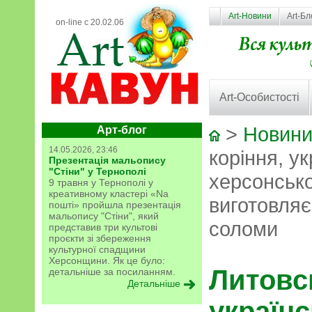
Art-Новини
Art-Бл
on-line с 20.02.06
Art-Особистості
>
Новини
Арт-блог
14.05.2026, 23:46
коріння, ук
Презентація мальопису
"Стіни" у Тернополі
херсонсько
9 травня у Тернополі у
креативному кластері «Na
виготовляє
пошті» пройшла презентація
мальопису "Стіни", який
соломи
представив три культові
проєкти зі збереження
культурної спадщини
Херсонщини. Як це було:
Литовсь
детальніше за посиланням.
Детальніше
українс