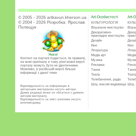
© 2005 - 2026 artkavun.kherson.ua
Art-Особистості
Art-О
© 2004 - 2026 Розробка:
Ярослав
КУЛЬТУРОЛОГІЯ
КУЛЬ
Полещук
Візуальне мистецтво
Візу
Декоративно-
Деко
прикладне мистецтво
прик
Дизайн
Диза
Кіно
Кіно
Література
Літер
Увага!
Медіа арт
Медіа
Контент на порталі подається, як правило,
Музика
Музи
на мові оригіналу и тому різні мовні версії
Реклама
Рекл
порталу можуть бути не ідентичними.
Можливо, в російській версії більше
Танок
Тано
інформації з даної теми.
Театр
Теат
Телебачення, радіо
Телеб
Шоу, масові видовища
Шоу,
Відповідальність за інформацію в
авторських матеріалах несуть автори.
Думка редакції може не збігатися з думкою
авторів матеріалу.
Відповідальність за зміст реклами несуть
рекламодавці.