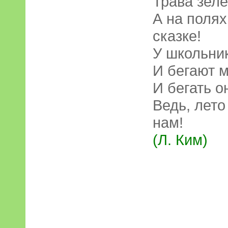
Трава зеле
А на полях
сказке!
У школьни
И бегают 
И бегать о
Ведь, лето
нам!
(Л. Ким)