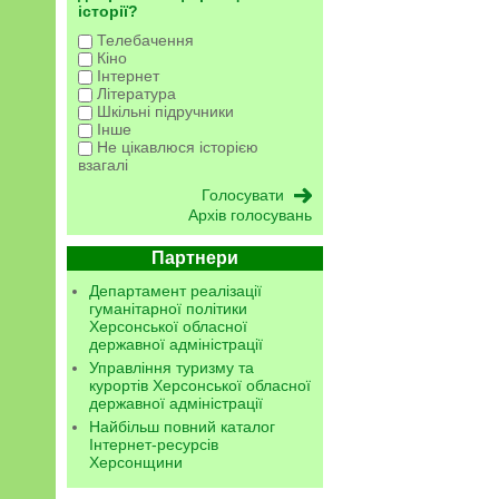
історії?
Телебачення
Кіно
Інтернет
Література
Шкільні підручники
Інше
Не цікавлюся історією
взагалі
Архів голосувань
Партнери
Департамент реалізації
гуманітарної політики
Херсонської обласної
державної адміністрації
Управління туризму та
курортів Херсонської обласної
державної адміністрації
Найбільш повний каталог
Інтернет-ресурсів
Херсонщини