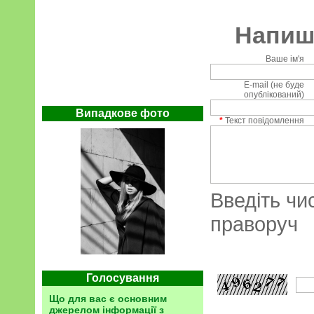
Напиші
Ваше ім'я
E-mail (не буде
опублікований)
Випадкове фото
*
Текст повідомлення
Введіть чи
праворуч
Голосування
Що для вас є основним
джерелом інформації з