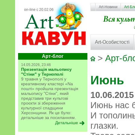
Art-Новини
Art-Бл
on-line с 20.02.06
Art-Особистості
>
Арт-бл
Арт-блог
14.05.2026, 23:46
Презентація мальопису
"Стіни" у Тернополі
Июнь
9 травня у Тернополі у
креативному кластері «Na
пошті» пройшла презентація
10.06.2015
мальопису "Стіни", який
представив три культові
Июнь нас б
проєкти зі збереження
культурної спадщини
Херсонщини. Як це було:
И тополин
детальніше за посиланням.
Детальніше
глазки.