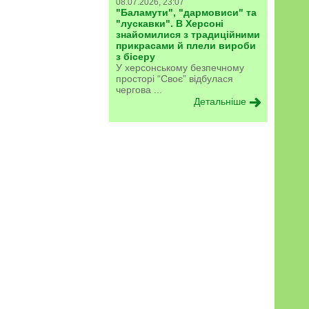
08.07.2026, 23:07
"Баламути", "дармовиси" та
"лускавки". В Херсоні
знайомилися з традиційними
прикрасами й плели вироби
з бісеру
У херсонському безпечному
просторі “Своє” відбулася
чергова ...
Детальніше