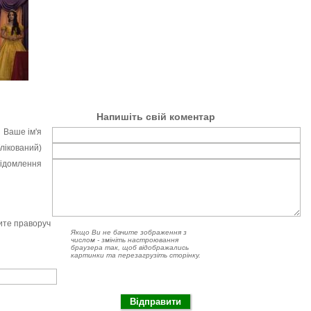
Напишіть свій коментар
Ваше ім'я
блікований)
відомлення
чите праворуч
Якщо Ви не бачите зображення з
числом - змініть настроювання
браузера так, щоб відображались
картинки та перезагрузіть сторінку.