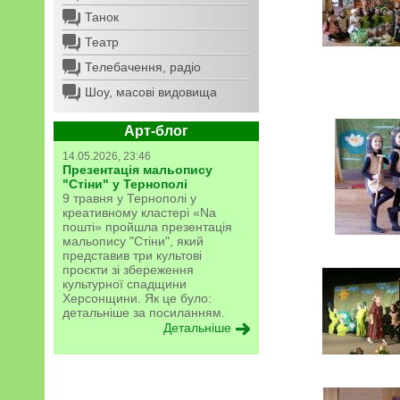
Танок
Театр
Телебачення, радіо
Шоу, масові видовища
Арт-блог
14.05.2026, 23:46
Презентація мальопису
"Стіни" у Тернополі
9 травня у Тернополі у
креативному кластері «Na
пошті» пройшла презентація
мальопису "Стіни", який
представив три культові
проєкти зі збереження
культурної спадщини
Херсонщини. Як це було:
детальніше за посиланням.
Детальніше