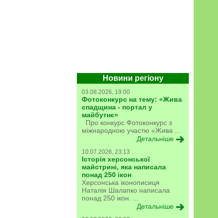
Новини регіону
03.08.2026, 19:00
Фотоконкурс на тему: «Жива
спадщина - портал у
майбутнє»
Про конкурс Фотоконкурс з
міжнародною участю «Жива ...
Детальніше
10.07.2026, 23:13
Історія херсонської
майстрині, яка написала
понад 250 ікон
Херсонська іконописиця
Наталія Шалапко написала
понад 250 ікон. ...
Детальніше