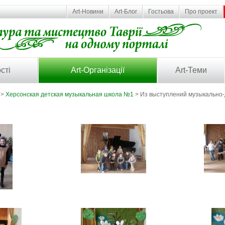
Art-Новини
Art-Блог
Гостьова
Про проект
сті
Art-Організації
Art-Теми
>
Херсонская детская музыкальная школа №1
> Из выступлений музыкально-