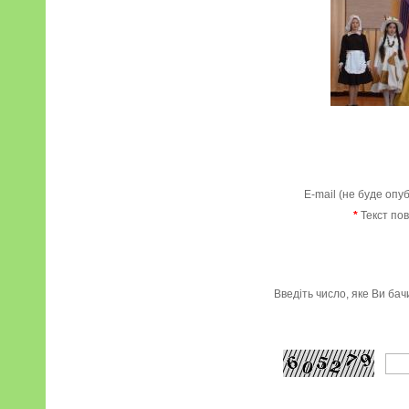
E-mail (не буде опу
*
Текст по
Введіть число, яке Ви ба