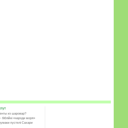
спут
енты из шаровар?
- біблійні «народи моря»
чумаки пустелі Сахари