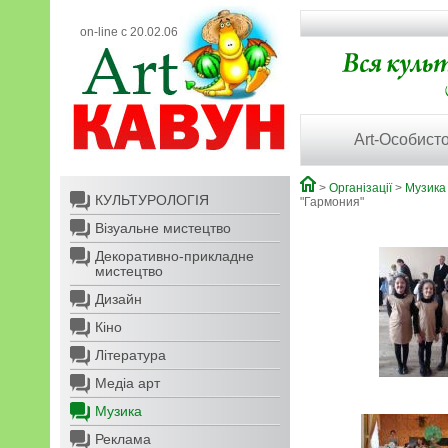
on-line с 20.02.06
Art-Особисто
>
Організації
>
Музика
КУЛЬТУРОЛОГІЯ
"Гармония"
Візуальне мистецтво
Декоративно-прикладне
мистецтво
Дизайн
Кіно
Література
Медіа арт
Музика
Реклама