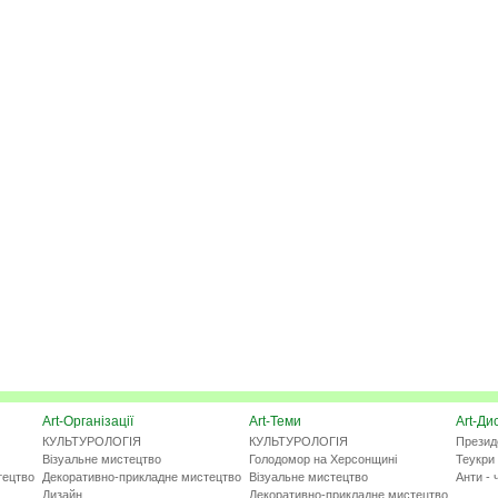
Art-Організації
Art-Теми
Art-Ди
КУЛЬТУРОЛОГІЯ
КУЛЬТУРОЛОГІЯ
Презид
Візуальне мистецтво
Голодомор на Херсонщині
Теукри 
тецтво
Декоративно-прикладне мистецтво
Візуальне мистецтво
Анти - 
Дизайн
Декоративно-прикладне мистецтво