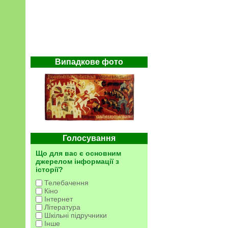
Випадкове фото
Голосування
Що для вас є основним
джерелом інформації з
історії?
Телебачення
Кіно
Інтернет
Література
Шкільні підручники
Інше