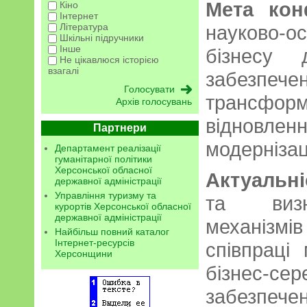
Мета кон
Кіно
Інтернет
Література
науково-о
Шкільні підручники
Інше
бізнесу 
Не цікавлюся історією
взагалі
забезпе
трансфор
Архів голосувань
відновле
Партнери
модернізаці
Департамент реалізації
гуманітарної політики
Херсонської обласної
Актуальні
державної адміністрації
Управління туризму та
та визн
курортів Херсонської обласної
державної адміністрації
механіз
Найбільш повний каталог
Інтернет-ресурсів
співпраці 
Херсонщини
бізнес
забезпечен