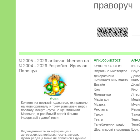
праворуч
© 2005 - 2026 artkavun.kherson.ua
Art-Особистості
Art-О
© 2004 - 2026 Розробка:
Ярослав
КУЛЬТУРОЛОГІЯ
КУЛЬ
Полещук
Візуальне мистецтво
Візу
Декоративно-
Деко
прикладне мистецтво
прик
Дизайн
Диза
Кіно
Кіно
Література
Літер
Увага!
Медіа арт
Медіа
Контент на порталі подається, як правило,
Музика
Музи
на мові оригіналу и тому різні мовні версії
Реклама
Рекл
порталу можуть бути не ідентичними.
Можливо, в російській версії більше
Танок
Тано
інформації з даної теми.
Театр
Теат
Телебачення, радіо
Телеб
Шоу, масові видовища
Шоу,
Відповідальність за інформацію в
авторських матеріалах несуть автори.
Думка редакції може не збігатися з думкою