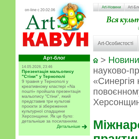
Art-Новини
Art-Бл
on-line с 20.02.06
Art-Особистості
>
Новини
Арт-блог
14.05.2026, 23:46
науково-п
Презентація мальопису
"Стіни" у Тернополі
«Синергія н
9 травня у Тернополі у
креативному кластері «Na
повоєнном
пошті» пройшла презентація
мальопису "Стіни", який
Херсонщи
представив три культові
проєкти зі збереження
культурної спадщини
Херсонщини. Як це було:
Міжнар
детальніше за посиланням.
Детальніше
практи