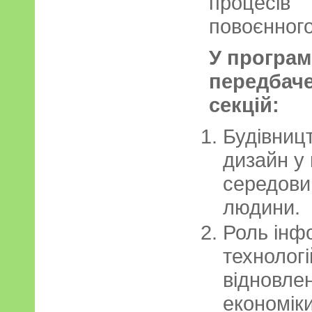
процесів
повоєнного
У програм
передбаче
секцій:
Будівницт
дизайн у
середови
людини.
Роль інф
технолог
відновлен
економіки