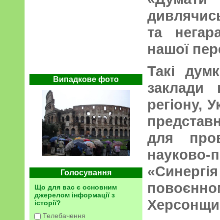
дивлячис
та негар
нашої пер
Такі дум
Випадкове фото
заклади 
регіону, У
представн
для пров
науково-п
«Синергі
Голосування
повоєн
Що для вас є основним
джерелом інформації з
Херсонщи
історії?
Телебачення