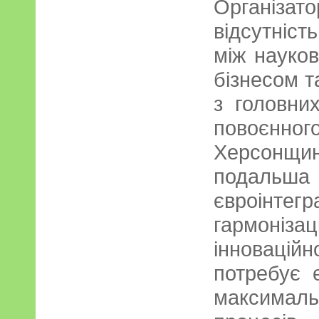
Організа
відсутніс
між науков
бізнесом т
з головни
повоєн
Херсонщин
подал
євроінте
гармонізац
інновац
потребує 
максимал