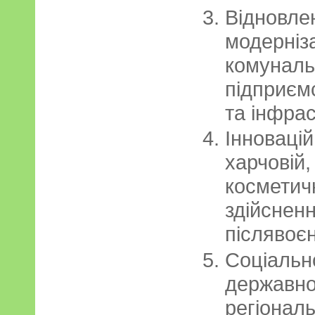
Відновлен
модерніз
комуналь
підприємс
та інфрас
Інноваційн
харчовій,
косметич
здійсненн
післявоєн
Соціально
державно
регіональ