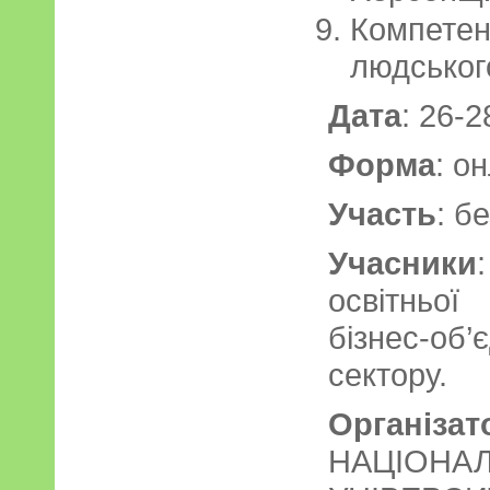
Компетенц
людського
Дата
: 26-2
Форма
: о
Участь
: б
Учасники
освітньої
бізнес-об
сектору.
Організат
НАЦІОН