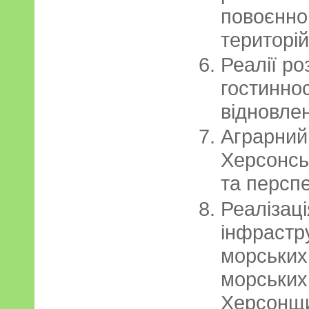
повоєнно
територій
Реалії ро
гостиннос
відновле
Аграрний
Херсонсь
та перспе
Реалізаці
інфрастр
морських 
морських
Херсонщ