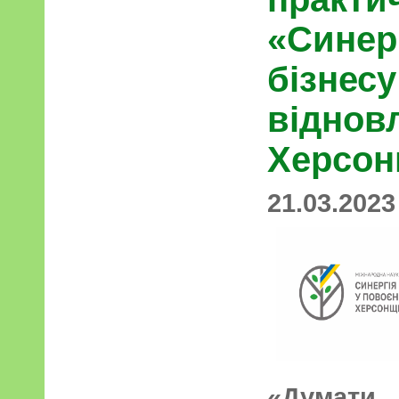
«Синерг
бізнес
віднов
Херсо
21.03.2023
«Думати