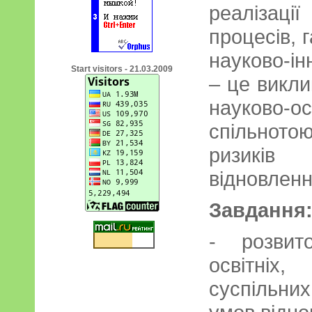
реалізац
процесів, г
науково-і
Start visitors - 21.03.2009
– це викли
науково-
спільнотою
ризикі
відновлен
Завдання
- розвит
освітніх
суспільни