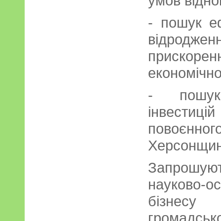
умов відно
- пошук е
відрод
прискор
економічно
- пошук
інвестиці
повоєн
Херсонщин
Запрошу
науково-
бізнесу 
громадсько