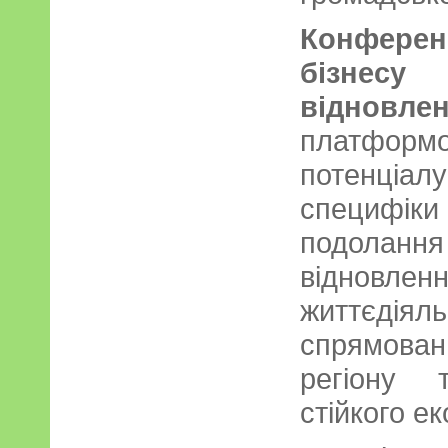
Конферен
бізнес
відновле
платформ
потенціалу
специфіки
подоланн
віднов
життєді
спрямова
регіону 
стійкого е