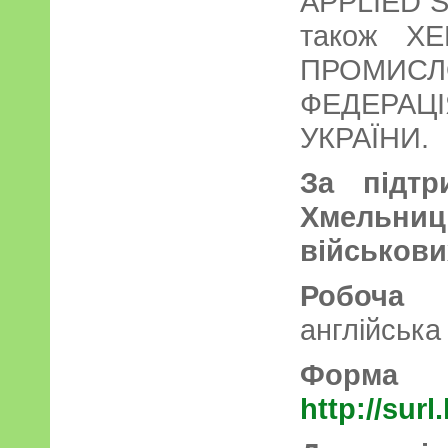
APPLIED S
також Х
ПРОМИС
ФЕДЕРА
УКРАЇНИ.
За підтр
Хмельн
військови
Робоча
англійська
Форма
http://surl