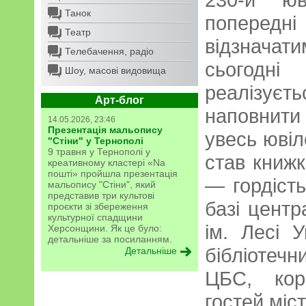
Танок
попередні
Театр
відзнача
Телебачення, радіо
сьогодн
Шоу, масові видовища
реалізуєт
Арт-блог
наповнит
14.05.2026, 23:46
Презентація мальопису
увесь ювіл
"Стіни" у Тернополі
9 травня у Тернополі у
став книж
креативному кластері «Na
пошті» пройшла презентація
— гордість
мальопису "Стіни", який
представив три культові
базі центр
проєкти зі збереження
культурної спадщини
ім. Лесі 
Херсонщини. Як це було:
детальніше за посиланням.
бібліотеч
Детальніше
ЦБС, кори
гостей міст