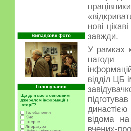
працівни
«відкриват
нові цікаві
завжди.
Випадкове фото
У рамках 
нагоди
інформацій
відділ ЦБ і
Голосування
завідува
Що для вас є основним
підготував
джерелом інформації з
історії?
династіє
Телебачення
відома на
Кіно
Інтернет
Література
вчених-пр