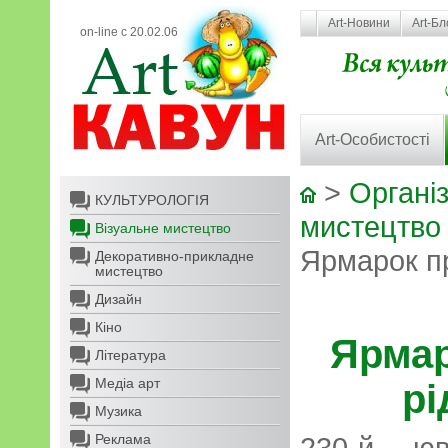
Art-Новини
Art-Бл
on-line с 20.02.06
Art-Особистості
>
Організ
КУЛЬТУРОЛОГІЯ
мистецтво
Візуальне мистецтво
Ярмарок пр
Декоративно-прикладне
мистецтво
Дизайн
Кіно
Ярмар
Література
Медіа арт
рі
Музика
Реклама
230-й юв