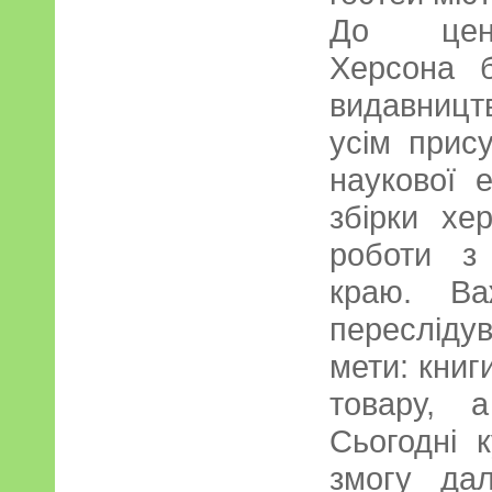
До центр
Херсона б
видавницт
усім прис
наукової 
збірки хе
роботи з 
краю. Ва
пересліду
мети: книг
товару, 
Сьогодні 
змогу да