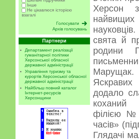
Шкільні підручники
Інше
Херсон з
Не цікавлюся історією
взагалі
найвищих
науковців
Архів голосувань
свята й пр
Партнери
родини Г
Департамент реалізації
гуманітарної політики
письменни
Херсонської обласної
державної адміністрації
Марущак.
Управління туризму та
курортів Херсонської обласної
Яскравих
державної адміністрації
Найбільш повний каталог
додало сл
Інтернет-ресурсів
Херсонщини
коханий к
філією № 
часів» (пі
Глядачі ма