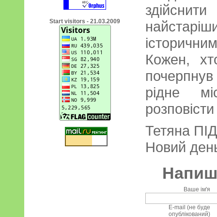
здійснити
Start visitors - 21.03.2009
найстар
історичним
Кожен, хт
почерпнув
рідне мі
розповісти
Тетяна П
Новий день
Напиші
Ваше ім'я
E-mail (не буде
опублікований)