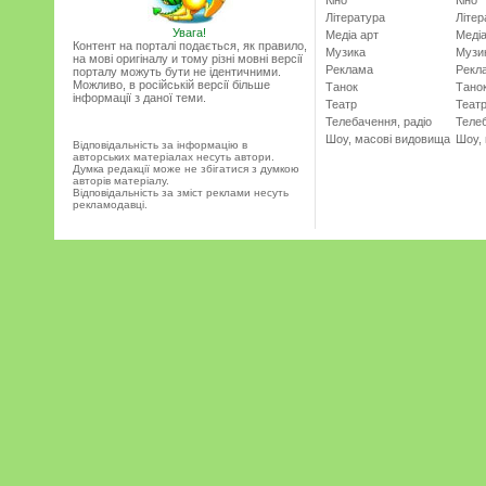
Кіно
Кіно
Література
Літер
Увага!
Медіа арт
Медіа
Контент на порталі подається, як правило,
Музика
Музи
на мові оригіналу и тому різні мовні версії
Реклама
Рекл
порталу можуть бути не ідентичними.
Можливо, в російській версії більше
Танок
Тано
інформації з даної теми.
Театр
Теат
Телебачення, радіо
Телеб
Шоу, масові видовища
Шоу,
Відповідальність за інформацію в
авторських матеріалах несуть автори.
Думка редакції може не збігатися з думкою
авторів матеріалу.
Відповідальність за зміст реклами несуть
рекламодавці.