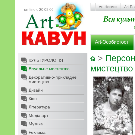
Art-Новини
Art-Бл
on-line с 20.02.06
Art-Особистості
>
Персон
КУЛЬТУРОЛОГІЯ
мистецтво
Візуальне мистецтво
Декоративно-прикладне
мистецтво
Дизайн
Кіно
Література
Медіа арт
Музика
Реклама