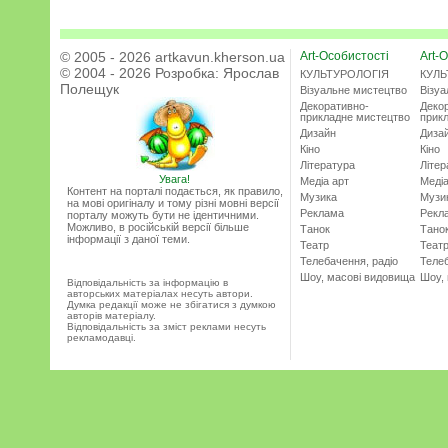
© 2005 - 2026 artkavun.kherson.ua
Art-Особистості
Art-О
© 2004 - 2026 Розробка:
Ярослав
КУЛЬТУРОЛОГІЯ
КУЛЬ
Полещук
Візуальне мистецтво
Візу
Декоративно-
Деко
прикладне мистецтво
прик
Дизайн
Диза
Кіно
Кіно
Література
Літер
Увага!
Медіа арт
Медіа
Контент на порталі подається, як правило,
Музика
Музи
на мові оригіналу и тому різні мовні версії
Реклама
Рекл
порталу можуть бути не ідентичними.
Можливо, в російській версії більше
Танок
Тано
інформації з даної теми.
Театр
Теат
Телебачення, радіо
Телеб
Шоу, масові видовища
Шоу,
Відповідальність за інформацію в
авторських матеріалах несуть автори.
Думка редакції може не збігатися з думкою
авторів матеріалу.
Відповідальність за зміст реклами несуть
рекламодавці.