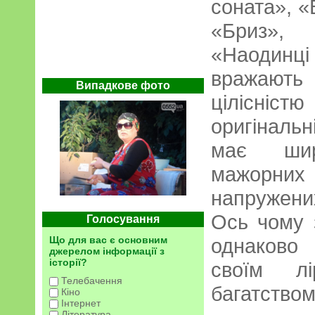
соната», «
«Бриз»,
«Наодинці
вражають
Випадкове фото
цілісн
оригінальн
має шир
мажорни
напружени
Ось чому 
Голосування
Що для вас є основним
однаково
джерелом інформації з
історії?
своїм л
Телебачення
багатством
Кіно
Інтернет
Література