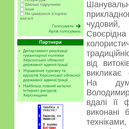
Шануваль
Шкільні підручники
Інше
прикладн
Не цікавлюся історією
взагалі
чудовий, 
Архів голосувань
Своєрід
колорис
Партнери
Департамент реалізації
традиційні
гуманітарної політики
Херсонської обласної
від виток
державної адміністрації
викликає 
Управління туризму та
курортів Херсонської обласної
державної адміністрації
На думк
Найбільш повний каталог
Володими
Інтернет-ресурсів
Херсонщини
вдалі її 
виконані 
техніками