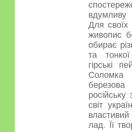
спостере
вдумливу 
Для своїх
живопис б
обирає різ
та тонко
гірські п
Соломка
березов
російську 
світ украї
властивий
лад. Її тв