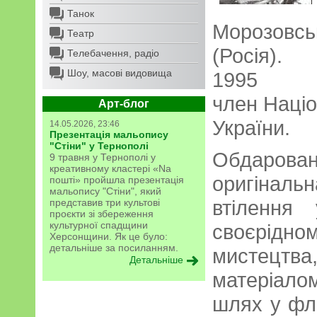
Танок
Морозовсь
Театр
(Росія).
Телебачення, радіо
Шоу, масові видовища
1
член Націо
Арт-блог
України.
14.05.2026, 23:46
Презентація мальопису
"Стіни" у Тернополі
Обдаров
9 травня у Тернополі у
креативному кластері «Na
оригіналь
пошті» пройшла презентація
мальопису "Стіни", який
втілення
представив три культові
проєкти зі збереження
культурної спадщини
своєрідно
Херсонщини. Як це було:
детальніше за посиланням.
мистецтва
Детальніше
матеріал
шлях у фл