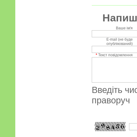
Напиші
Ваше ім'я
E-mail (не буде
опублікований)
*
Текст повідомлення
Введіть чи
праворуч