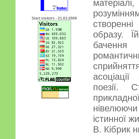
матеріал
розумінн
Start visitors - 21.03.2009
створенні
образу. Ї
бачення 
романтич
сприйнятт
асоціації
поезії. 
прикладної
нівелюючи 
істинної ж
В. Кібрик н