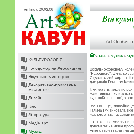
on-line с 20.02.06
Art-Особисто
>
Теми
>
Музика
>
Муз
КУЛЬТУРОЛОГІЯ
Голодомор на Херсонщині
Вокально-хоровому колек
"Народного". Шлях до зва
Візуальне мистецтво
Студентський хор на баз
дисциплін Романом Козяно
Декоративно-прикладне
мистецтво
І, як кажуть, закрутилося
майстерність художнього 
Дизайн
художній колектив", а вже
Кіно
Звання – це, звичайно, д
Галина Гук виховала вже 
Література
кожного з них назавжди п
– Співи – це моє життя. 
Медіа арт
допомагає не лише профес
живе співом і заразила ц
Музика