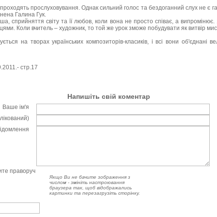
роходять прослуховування. Однак сильний голос та бездоганний слух не є г
нена Галина Гук.
уша, сприйняття світу та її любов, коли вона не просто співає, а випромінює.
цями. Коли вчитель – художник, то той же урок зможе побудувати як витвір мис
ється на творах українських композиторів-класиків, і всі вони об'єднані 
9.2011.- стр.17
Напишіть свій коментар
Ваше ім'я
блікований)
відомлення
чите праворуч
Якщо Ви не бачите зображення з
числом - змініть настроювання
браузера так, щоб відображались
картинки та перезагрузіть сторінку.