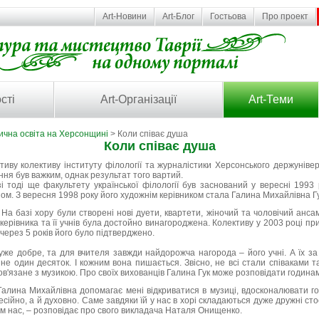
Art-Новини
Art-Блог
Гостьова
Про проект
сті
Art-Організації
Art-Теми
ична освіта на Херсонщині
> Коли співає душа
Коли співає душа
тиву колективу інституту філології та журналістики Херсонського держуніве
ння був важким, однак результат того вартий.
і тоді ще факультету української філології був заснований у вересні 1993
м. З вересня 1998 року його художнім керівником стала Галина Михайлівна Гу
. На базі хору були створені нові дуети, квартети, жіночий та чоловічий анс
керівника та її учнів була достойно винагороджена. Колективу у 2003 році пр
 через 5 років його було підтверджено.
уже добре, та для вчителя завжди найдорожча нагорода – його учні. А їх за
не один десяток. І кожним вона пишається. Звісно, не всі стали співаками 
ов'язане з музикою. Про своїх вихованців Галина Гук може розповідати година
Галина Михайлівна допомагає мені відкриватися в музиці, вдосконалювати го
ійно, а й духовно. Саме завдяки їй у нас в хорі складаються дуже дружні ст
им нас, – розповідає про свого викладача Наталя Онищенко.