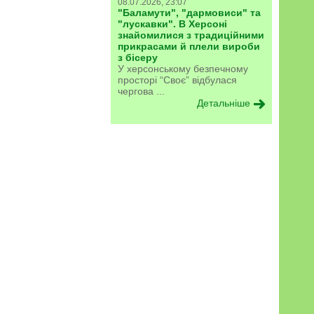
08.07.2026, 23:07
"Баламути", "дармовиси" та
"лускавки". В Херсоні
знайомилися з традиційними
прикрасами й плели вироби
з бісеру
У херсонському безпечному
просторі “Своє” відбулася
чергова ...
Детальніше