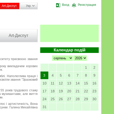
Вход
Регистрация
Art-Диспут
Укр
Art-Диспут
Календар подій
рситету присвоєно звання
 року викладачем хорових
1
2
к.
3
4
5
6
7
8
9
амблі. Наполеглива праця і
исвоїли звання "Зразковий
10
11
12
13
14
15
16
 55 років трудового стажу
17
18
19
20
21
22
23
та музикантами, але життя
ми.
24
25
26
27
28
29
30
лос і артистичність. Вона
31
осунки. Галина Михайлівна