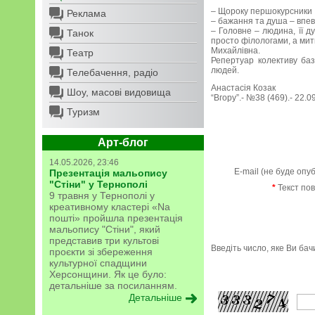
– Щороку першокурсники п
Реклама
– бажання та душа – впев
– Головне – людина, її д
Танок
просто філологами, а мит
Михайлівна.
Театр
Репертуар колективу базу
людей.
Телебачення, радіо
Анастасія Козак
Шоу, масові видовища
“Вгору”.- №38 (469).- 22.0
Туризм
Арт-блог
14.05.2026, 23:46
E-mail (не буде опу
Презентація мальопису
"Стіни" у Тернополі
*
Текст по
9 травня у Тернополі у
креативному кластері «Na
пошті» пройшла презентація
мальопису "Стіни", який
представив три культові
Введіть число, яке Ви ба
проєкти зі збереження
культурної спадщини
Херсонщини. Як це було:
детальніше за посиланням.
Детальніше