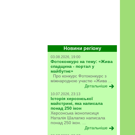
Новини регіону
03.08.2026, 19:00
Фотоконкурс на тему: «Жива
спадщина - портал у
майбутнє»
Про конкурс Фотоконкурс з
міжнародною участю «Жива ...
Детальніше
10.07.2026, 23:13
Історія херсонської
майстрині, яка написала
понад 250 ікон
Херсонська іконописиця
Наталія Шалапко написала
понад 250 ікон. ...
Детальніше