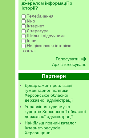
джерелом інформації з
історії?
Телебачення
Кіно
Інтернет
Література
Шкільні підручники
Інше
Не цікавлюся історією
взагалі
Архів голосувань
Партнери
Департамент реалізації
гуманітарної політики
Херсонської обласної
державної адміністрації
Управління туризму та
курортів Херсонської обласної
державної адміністрації
Найбільш повний каталог
Інтернет-ресурсів
Херсонщини