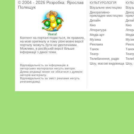
© 2004 - 2026 Розробка:
Ярослав
КУЛЬТУРОЛОГІЯ
КУЛЬ
Полещук
Візуальне мистецтво
Візу
Декоративно-
Деко
прикладне мистецтво
прик
Дизайн
Диза
Кіно
Кіно
Література
Літер
Увага!
Медіа арт
Медіа
Контент на порталі подається, як правило,
Музика
Музи
на мові оригіналу и тому різні мовні версії
Реклама
Рекл
порталу можуть бути не ідентичними.
Можливо, в російській версії більше
Танок
Тано
інформації з даної теми.
Театр
Теат
Телебачення, радіо
Телеб
Шоу, масові видовища
Шоу,
Відповідальність за інформацію в
авторських матеріалах несуть автори.
Думка редакції може не збігатися з думкою
авторів матеріалу.
Відповідальність за зміст реклами несуть
рекламодавці.