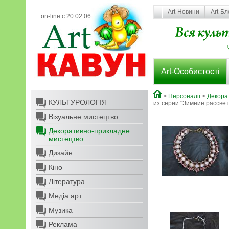
Art-Новини
Art-Бл
on-line с 20.02.06
Art-Особистості
>
Персоналії
>
Декора
КУЛЬТУРОЛОГІЯ
из серии "Зимние рассве
Візуальне мистецтво
Декоративно-прикладне
мистецтво
Дизайн
Кіно
Література
Медіа арт
Музика
Реклама