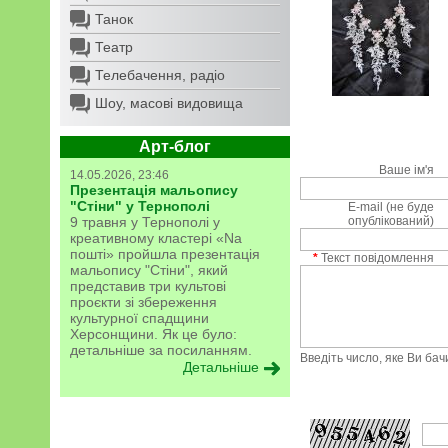
Танок
Театр
Телебачення, радіо
Шоу, масові видовища
Арт-блог
Ваше ім'я
14.05.2026, 23:46
Презентація мальопису
"Стіни" у Тернополі
E-mail (не буде
9 травня у Тернополі у
опублікований)
креативному кластері «Na
пошті» пройшла презентація
*
Текст повідомлення
мальопису "Стіни", який
представив три культові
проєкти зі збереження
культурної спадщини
Херсонщини. Як це було:
детальніше за посиланням.
Введіть число, яке Ви ба
Детальніше