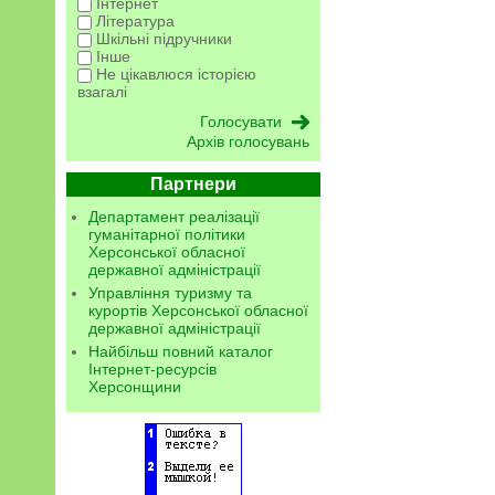
Інтернет
Література
Шкільні підручники
Інше
Не цікавлюся історією
взагалі
Архів голосувань
Партнери
Департамент реалізації
гуманітарної політики
Херсонської обласної
державної адміністрації
Управління туризму та
курортів Херсонської обласної
державної адміністрації
Найбільш повний каталог
Інтернет-ресурсів
Херсонщини