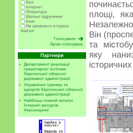
починаєт
Кіно
Інтернет
Література
площі, як
Шкільні підручники
Інше
Незалежно
Не цікавлюся історією
взагалі
Він (просп
та містоб
Архів голосувань
яку нани
Партнери
історичних
Департамент реалізації
гуманітарної політики
Херсонської обласної
державної адміністрації
Управління туризму та
курортів Херсонської обласної
державної адміністрації
Найбільш повний каталог
Інтернет-ресурсів
Херсонщини