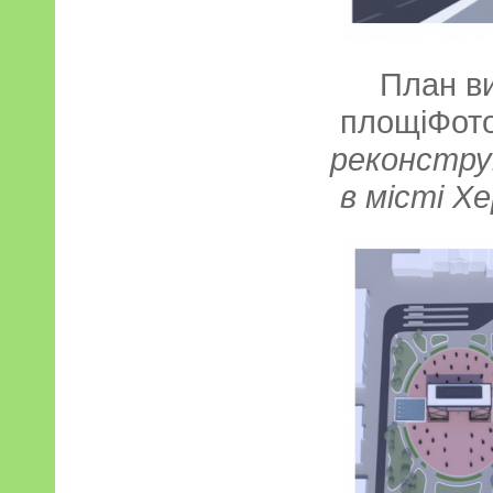
План в
площіФот
реконструк
в місті Х