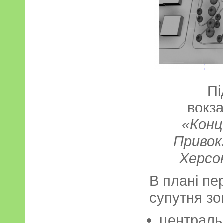
Пі
вокз
«Конц
Привокз
Херсо
В плані пе
супутня зо
централь