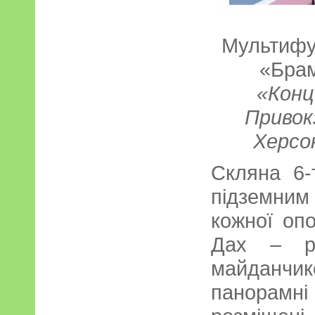
Мультифу
«Бра
«Конц
Привокз
Херсо
Скляна 6-
підземн
кожної оп
Дах – ре
майданчи
панорамні