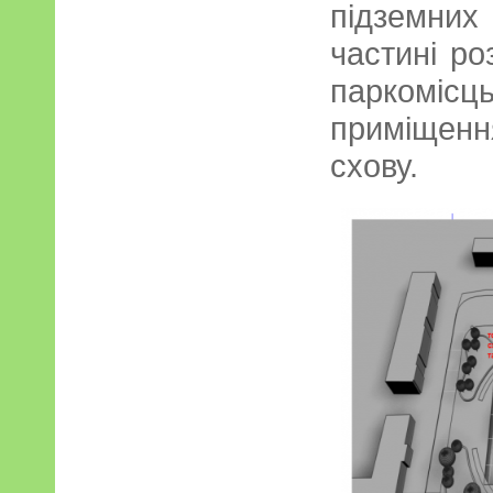
підземни
частині ро
паркомісць,
приміщен
схову.