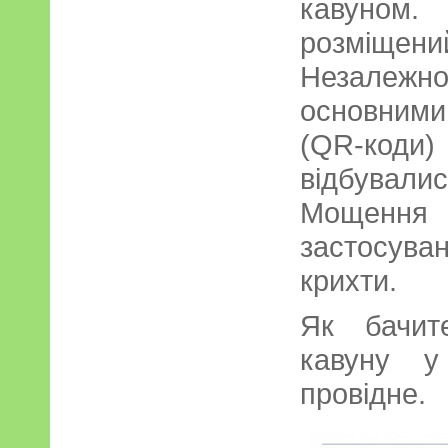
кавуном.
розміщен
Незалежн
основними
(QR-коди)
відбува
Мощен
застосува
крихти.
Як бачит
кавуну у
провідне.