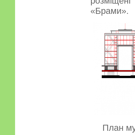
розміщені
«Брами».
План му