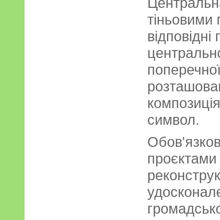
Центральн
тіньовими 
відповідні 
центральної
поперечної
розташова
композиція
символ.
Обов'язко
проєктами
реконструк
удосконал
громадсько