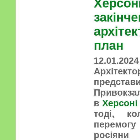
Херсоні
закінче
архіте
план
12.01.2024
Архіте
предст
Приво
в
Херсоні
тоді, ко
перемогу
росіяни 