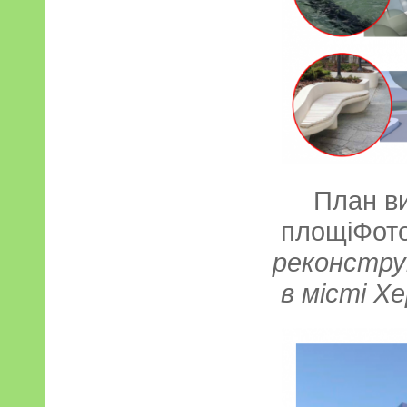
План в
площіФот
реконструк
в місті Х