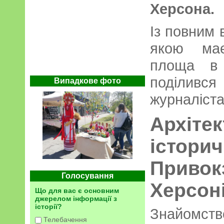
Херсона.
Із повним 
якою має
площа в 
поділ
Випадкове фото
журналіст
Архі
істори
Привок
Голосування
Херсон
Що для вас є основним
джерелом інформації з
історії?
Знайомст
Телебачення