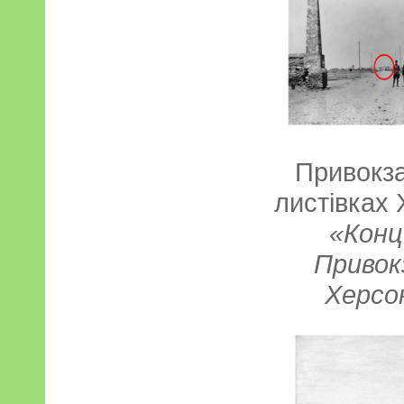
Привокз
листівках
«Конц
Привокз
Херсо