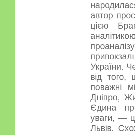
народила
автор проє
цією Бра
аналітико
проанал
привокзал
України. Ч
від того, 
поважні м
Дніпро, Жи
Єдина пр
уваги, — ц
Львів. Сх