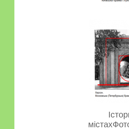
Істор
містахФот