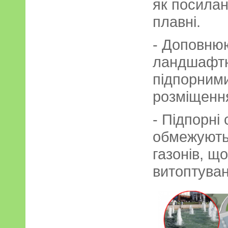
як посилан
плавні.
- Доповню
ландшафтн
підпорними
розміщенн
- Підпорні 
обмежують
газонів, що
витоптуван