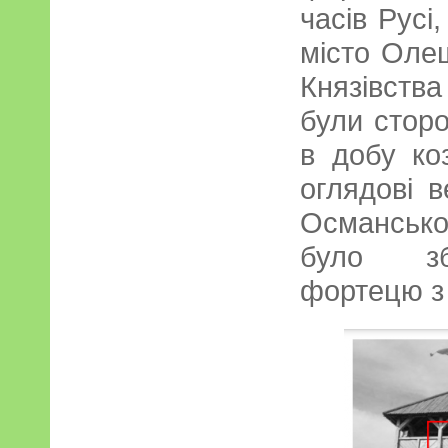
часів Русі
місто Оле
Князівств
були сторо
в добу ко
оглядові в
Османськ
було зб
фортецю з