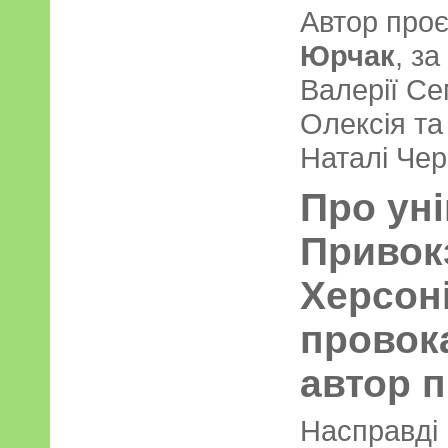
Автор проє
Юрчак
, за
Валерії Се
Олексія та
Наталі Чер
Про уні
Привок
Херсоні
провок
автор п
Насправд