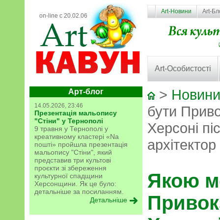
Art-Новини
Art-Бл
on-line с 20.02.06
Art-Особистості
>
Новини
Арт-блог
14.05.2026, 23:46
бути Прив
Презентація мальопису
"Стіни" у Тернополі
Херсоні пі
9 травня у Тернополі у
креативному кластері «Na
архітектор
пошті» пройшла презентація
мальопису "Стіни", який
представив три культові
проєкти зі збереження
Якою м
культурної спадщини
Херсонщини. Як це було:
детальніше за посиланням.
Привок
Детальніше