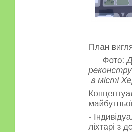
План вигл
Фото:
Д
реконструк
в місті Х
Концептуа
майбутньої
- Індивідуа
ліхтарі з д