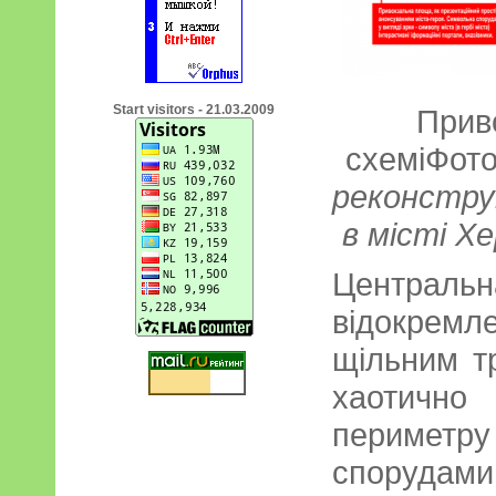
Start visitors - 21.03.2009
Прив
схеміФот
реконструк
в місті Х
Централ
відокрем
щільним т
хаотичн
перимет
спорудами,