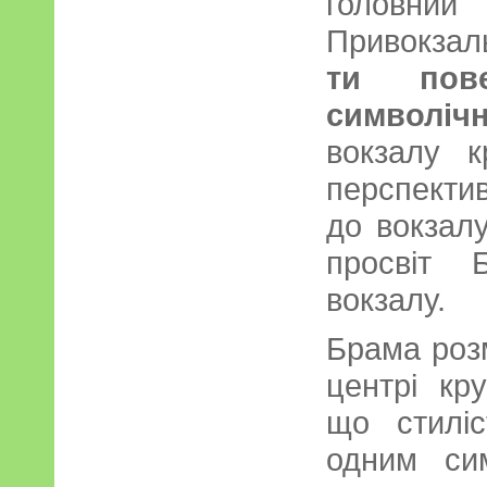
головний
Привокзал
ти пове
символіч
вокзалу к
перспектива
до вокзалу
просвіт 
вокзалу.
Брама роз
центрі кру
що стилі
одним си