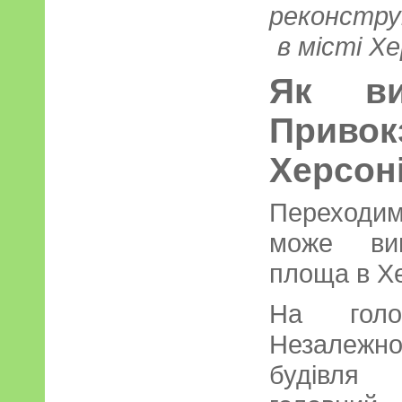
реконструк
в місті Х
Як ви
Привок
Херсон
Переходи
може виг
площа в Хе
На голо
Незалежн
будівля 