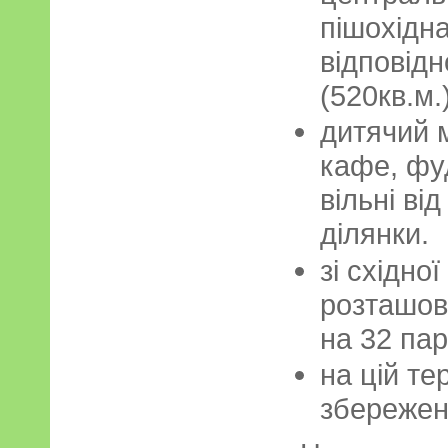
пішохідна
відповідн
(520кв.м.)
дитячий 
кафе, фуд
вільні ві
ділянки.
зі східно
розташов
на 32 пар
на цій те
збережені