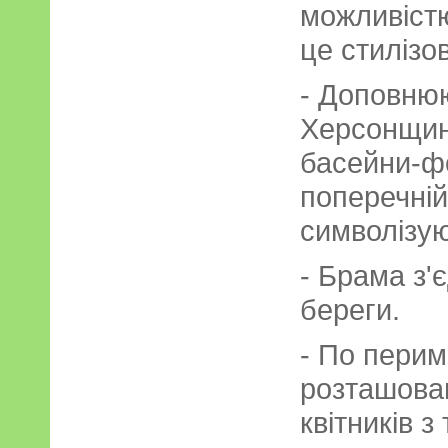
можливістю
це стилізо
- Доповнюю
Херсонщин
басейни-ф
поперечній
символізую
- Брама з'
береги.
- По перим
розташован
квітників 