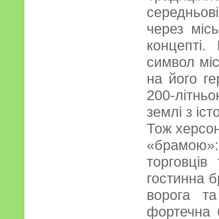
середньов
через міс
концепті.
символ міс
на його ге
200-літнь
землі з іст
Тож херсо
«брамою»
торговців
гостинна б
ворога та
фортечна 