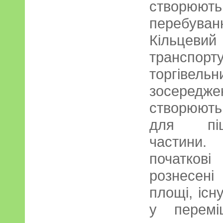
створю
перебува
Кільцеви
транспо
торгівель
зосередж
створюют
для піш
частини.
початков
рознесен
площі, існ
у перемі