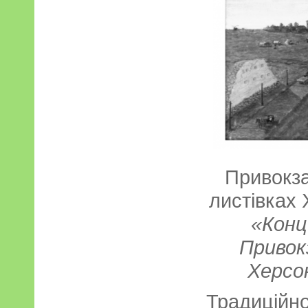
Привокз
листівках
«Конц
Привокз
Херсо
Традиці