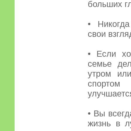
больших г
• Никогд
свои взгля
• Если х
семье дел
утром ил
спортом
улучшаетс
• Вы всег
жизнь в л