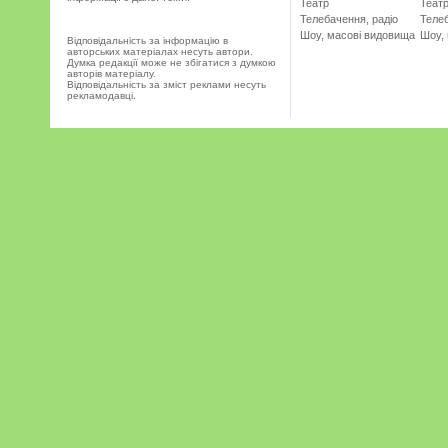
Театр
Теат
Телебачення, радіо
Телеб
Шоу, масові видовища
Шоу,
Відповідальність за інформацію в
авторських матеріалах несуть автори.
Думка редакції може не збігатися з думкою
авторів матеріалу.
Відповідальність за зміст реклами несуть
рекламодавці.