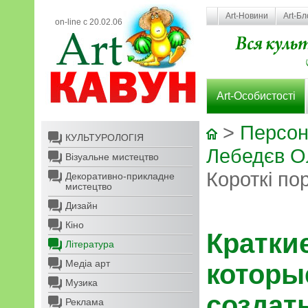
Art-Новини
Art-Бл
on-line с 20.02.06
Art-Особистості
>
Персон
КУЛЬТУРОЛОГІЯ
Лебедєв О
Візуальне мистецтво
Короткі по
Декоративно-прикладне
мистецтво
Дизайн
Кіно
Крат
Література
Медіа арт
котор
Музика
созда
Реклама