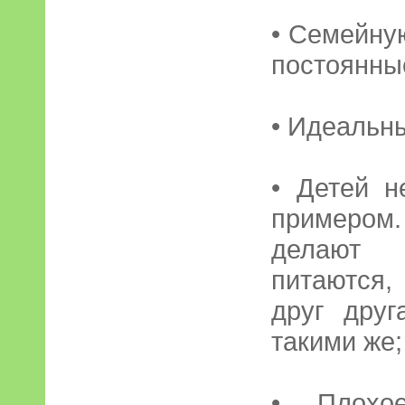
• Семейну
постоянны
• Идеальн
• Детей н
примером.
делают 
питаются,
друг друг
такими же;
• Плохое