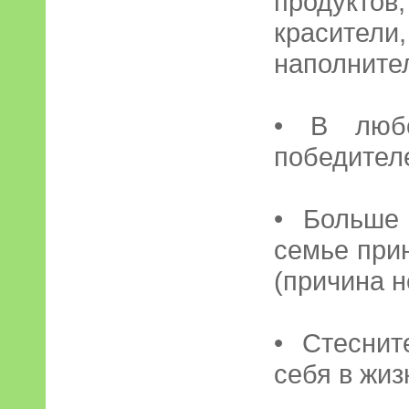
продуктов
красите
наполните
• В люб
победител
• Больше
семье прин
(причина н
• Стесни
себя в жиз