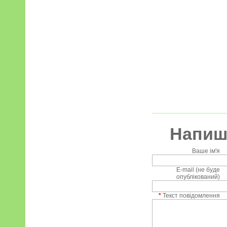
Напиші
Ваше ім'я
E-mail (не буде
опублікований)
*
Текст повідомлення