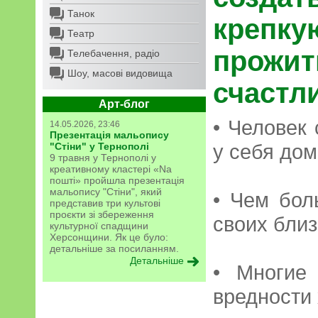
Танок
креп
Театр
прож
Телебачення, радіо
Шоу, масові видовища
счастл
Арт-блог
• Человек 
14.05.2026, 23:46
Презентація мальопису
у себя дом
"Стіни" у Тернополі
9 травня у Тернополі у
креативному кластері «Na
пошті» пройшла презентація
мальопису "Стіни", який
• Чем бол
представив три культові
проєкти зі збереження
своих близ
культурної спадщини
Херсонщини. Як це було:
детальніше за посиланням.
Детальніше
• Многие
вредности 