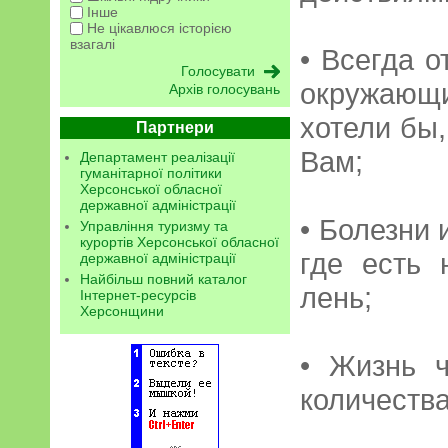
Інше
Не цікавлюся історією
взагалі
• Всегда о
окружающ
Архів голосувань
хотели бы,
Партнери
Вам;
Департамент реалізації
гуманітарної політики
Херсонської обласної
державної адміністрації
• Болезни 
Управління туризму та
курортів Херсонської обласної
где есть 
державної адміністрації
Найбільш повний каталог
лень;
Інтернет-ресурсів
Херсонщини
• Жизнь ч
количеств