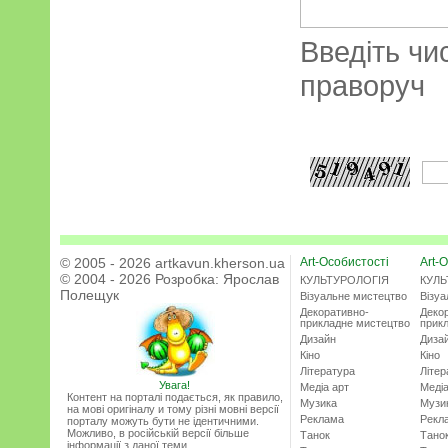
Введіть чи
праворуч
© 2005 - 2026 artkavun.kherson.ua
Art-Особистості
Art-О
© 2004 - 2026 Розробка:
Ярослав
КУЛЬТУРОЛОГІЯ
КУЛЬ
Полещук
Візуальне мистецтво
Візу
Декоративно-
Деко
прикладне мистецтво
прик
Дизайн
Диза
Кіно
Кіно
Література
Літер
Увага!
Медіа арт
Медіа
Контент на порталі подається, як правило,
Музика
Музи
на мові оригіналу и тому різні мовні версії
Реклама
Рекл
порталу можуть бути не ідентичними.
Можливо, в російській версії більше
Танок
Тано
інформації з даної теми.