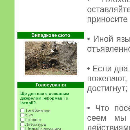
оставля
приносите
Випадкове фото
• Иной яз
отъявленно
• Если два
пожелаю
Голосування
достигнут;
Що для вас є основним
джерелом інформації з
історії?
• Что пос
Телебачення
Кіно
сеем мы 
Інтернет
Література
действиям
Шкільні підручники