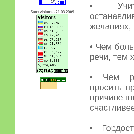
• Учи
Start visitors - 21.03.2009
останав
желаниях;
• Чем бол
речи, тем 
• Чем р
просить п
причин
счастливее
• Гордос