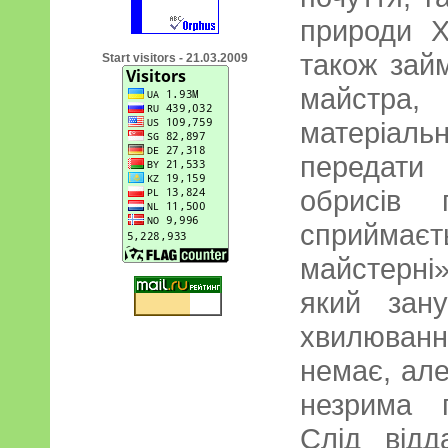
природи 
також займ
Start visitors - 21.03.2009
майстра
матеріаль
передати 
обрисів 
сприймає
майстерні»
який зан
хвилюванн
немає, але
незрима п
Слід від