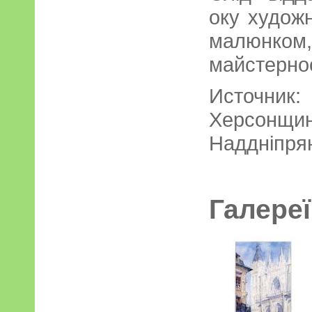
оку худож
малюнк
майстернос
Источ
Херсон
Надднiпрян
Галереї