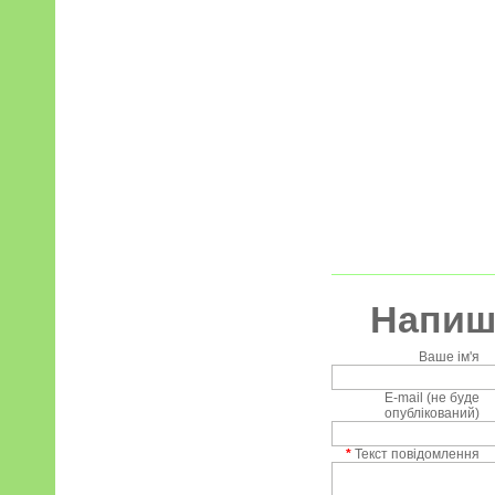
Напиші
Ваше ім'я
E-mail (не буде
опублікований)
*
Текст повідомлення