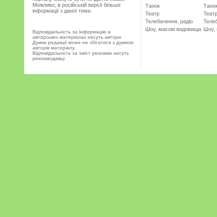
Можливо, в російській версії більше
Танок
Тано
інформації з даної теми.
Театр
Теат
Телебачення, радіо
Телеб
Шоу, масові видовища
Шоу,
Відповідальність за інформацію в
авторських матеріалах несуть автори.
Думка редакції може не збігатися з думкою
авторів матеріалу.
Відповідальність за зміст реклами несуть
рекламодавці.