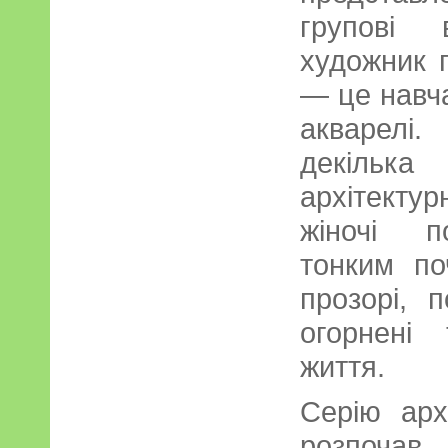
групові 
художник 
— це навча
акварелі
декіль
архітекту
жіночі п
тонким по
прозорі, п
огорнені
життя.
Серію арх
розпочав