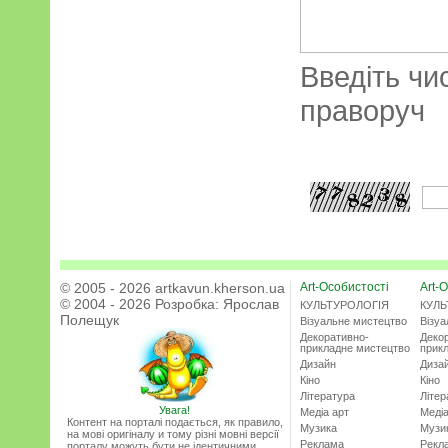
Введіть чи
праворуч
© 2005 - 2026 artkavun.kherson.ua
Art-Особистості
Art-О
© 2004 - 2026 Розробка:
Ярослав
КУЛЬТУРОЛОГІЯ
КУЛЬ
Полещук
Візуальне мистецтво
Візу
Декоративно-
Деко
прикладне мистецтво
прик
Дизайн
Диза
Кіно
Кіно
Література
Літер
Увага!
Медіа арт
Медіа
Контент на порталі подається, як правило,
Музика
Музи
на мові оригіналу и тому різні мовні версії
Реклама
Рекл
порталу можуть бути не ідентичними.