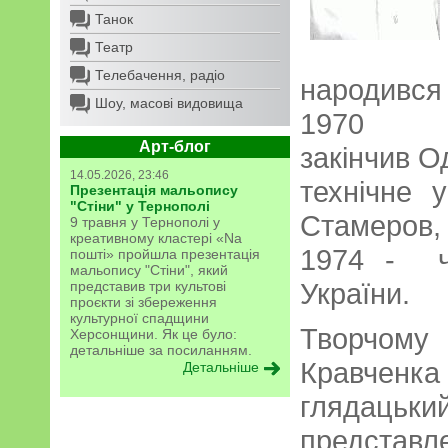
Танок
Театр
Телебачення, радіо
народився 
Шоу, масові видовища
1
Арт-блог
закінчив О
14.05.2026, 23:46
технічне 
Презентація мальопису
"Стіни" у Тернополі
Стамеров, 
9 травня у Тернополі у
креативному кластері «Na
1974 - ч
пошті» пройшла презентація
мальопису "Стіни", який
України.
представив три культові
проєкти зі збереження
культурної спадщини
Творчому
Херсонщини. Як це було:
детальніше за посиланням.
Кравченка
Детальніше
глядацький
представле