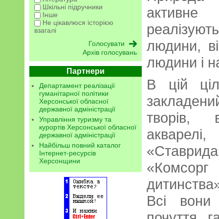
Шкільні підручники
активн
Інше
Не цікавлюся історією
реалізуют
взагалі
людини, ві
Архів голосувань
людини і н
Партнери
В цій ціл
Департамент реалізації
гуманітарної політики
закладений
Херсонської обласної
державної адміністрації
творів, 
Управління туризму та
курортів Херсонської обласної
акварелі, 
державної адміністрації
Найбільш повний каталог
«Ставрид
Інтернет-ресурсів
Херсонщини
«Комсорг
дитинства
Всі вони
почуття, 