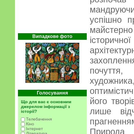
мандруючи
успішно п
майстерн
Випадкове фото
істори
архітекту
захоплення
почуття
худож
оптимісти
Голосування
його творі
Що для вас є основним
джерелом інформації з
лише від
історії?
прагненн
Телебачення
Кіно
Інтернет
Природа 
Література