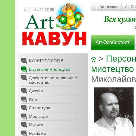
Art-Новини
Art-Бл
on-line с 20.02.06
Art-Особистості
>
Персон
КУЛЬТУРОЛОГІЯ
мистецтво
Візуальне мистецтво
Миколайов
Декоративно-прикладне
мистецтво
Дизайн
Кіно
Література
Медіа арт
Музика
Реклама