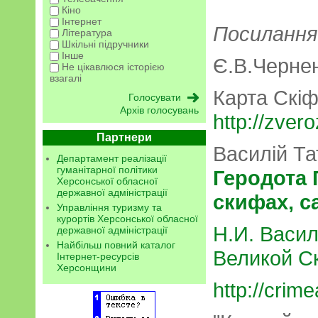
Кіно
Інтернет
Посилання
Література
Шкільні підручники
Інше
Є.В.Черне
Не цікавлюся історією
взагалі
Карта Скіф
Архів голосувань
http://zver
Партнери
Василій Т
Департамент реалізації
гуманітарної політики
Геродота 
Херсонської обласної
державної адміністрації
скифах, с
Управління туризму та
курортів Херсонської обласної
Н.И. Васил
державної адміністрації
Найбільш повний каталог
Великой С
Інтернет-ресурсів
Херсонщини
http://crim