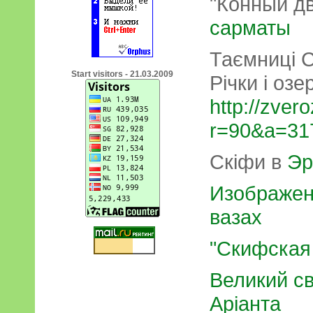
"Конный дв
сарматы
Таємниці С
Start visitors - 21.03.2009
Річки і озе
http://zver
r=90&a=31
Скіфи в
Эр
Изображен
вазах
"Скифская
Великий с
Аріанта