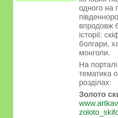
одного на 
південноро
впродовж б
історії: ск
болгари, ха
монголи.
На порталі
тематика о
розділах:
Золото ск
www.artkav
zoloto_skif