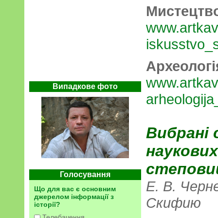
Мистецтв
www.artkav
iskusstvo_s
Археологі
www.artkav
Випадкове фото
arheologija
Вибрані 
наукови
степовий
Голосування
Е. В. Черн
Що для вас є основним
джерелом інформації з
Скифию
історії?
Телебачення