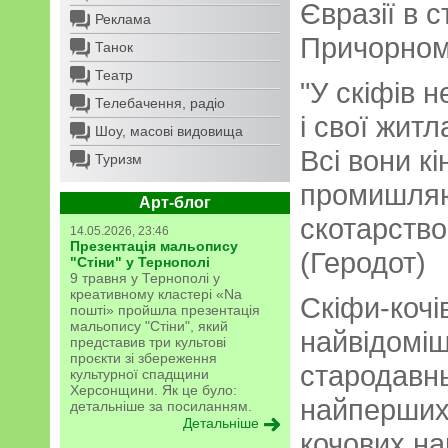
Євразії в 
Реклама
Причорном
Танок
Театр
"У скіфів н
Телебачення, радіо
і свої жит
Шоу, масові видовища
Всі вони кін
Туризм
промишляю
Арт-блог
скотарство
14.05.2026, 23:46
Презентація мальопису
(Геродот)
"Стіни" у Тернополі
9 травня у Тернополі у
креативному кластері «Na
Скіфи-кочі
пошті» пройшла презентація
мальопису "Стіни", який
найвідомі
представив три культові
проєкти зі збереження
стародавньо
культурної спадщини
Херсонщини. Як це було:
найперших.
детальніше за посиланням.
Детальніше
кочових на