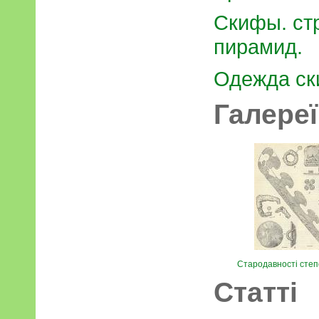
Скифы. ст
пирамид.
Одежда ск
Галереї
Стародавності степо
Статті