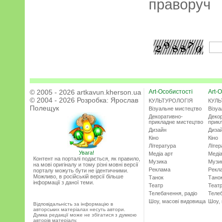
праворуч
© 2005 - 2026 artkavun.kherson.ua
Art-Особистості
Art-О
© 2004 - 2026 Розробка:
Ярослав
КУЛЬТУРОЛОГІЯ
КУЛЬ
Полещук
Візуальне мистецтво
Візу
Декоративно-
Деко
прикладне мистецтво
прик
Дизайн
Диза
Кіно
Кіно
Література
Літер
Увага!
Медіа арт
Медіа
Контент на порталі подається, як правило,
Музика
Музи
на мові оригіналу и тому різні мовні версії
Реклама
Рекл
порталу можуть бути не ідентичними.
Можливо, в російській версії більше
Танок
Тано
інформації з даної теми.
Театр
Теат
Телебачення, радіо
Телеб
Шоу, масові видовища
Шоу,
Відповідальність за інформацію в
авторських матеріалах несуть автори.
Думка редакції може не збігатися з думкою
авторів матеріалу.