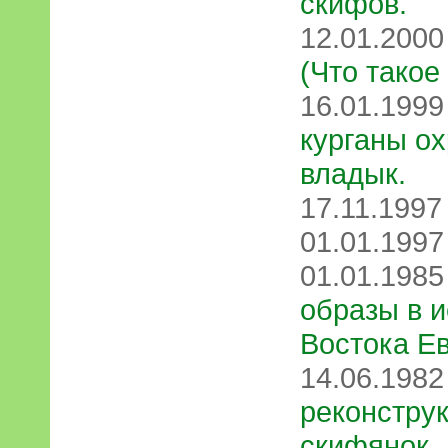
скифов.
12.01.200
(Что такое
16.01.199
курганы о
владык.
17.11.199
01.01.199
01.01.198
образы в и
Востока Е
14.06.198
реконструк
скифянок