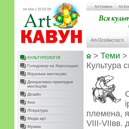
Art-Новини
Art-Бл
on-line с 20.02.06
Art-Особистості
>
Теми
КУЛЬТУРОЛОГІЯ
Культура с
Голодомор на Херсонщині
Візуальне мистецтво
Декоративно-прикладне
мистецтво
С
Дизайн
і
Кіно
Література
племена, я
Медіа арт
VIII-VIIвв. 
Музика