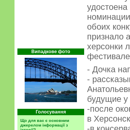
удостоена
номинации
обоих конк
признало 
херсонки 
Випадкове фото
фестивале
- Дочка на
- рассказ
Анатольевн
будущие у
-после ок
Голосування
в Херсонск
Що для вас є основним
джерелом інформації з
-в консерв
історії?