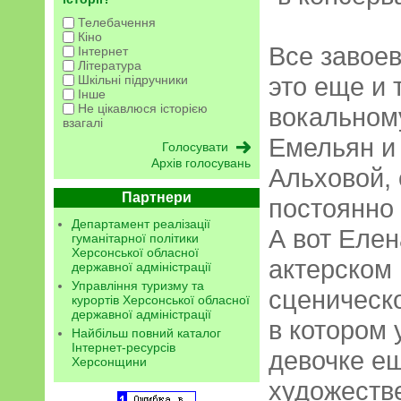
Телебачення
Кіно
Все завое
Інтернет
Література
это еще и 
Шкільні підручники
Інше
Не цікавлюся історією
вокальном
взагалі
Емельян и
Архів голосувань
Альховой, 
Партнери
постоянно 
Департамент реалізації
А вот Елен
гуманітарної політики
Херсонської обласної
актерском 
державної адміністрації
Управління туризму та
сценическо
курортів Херсонської обласної
державної адміністрації
в котором 
Найбільш повний каталог
Інтернет-ресурсів
девочке ещ
Херсонщини
художестве