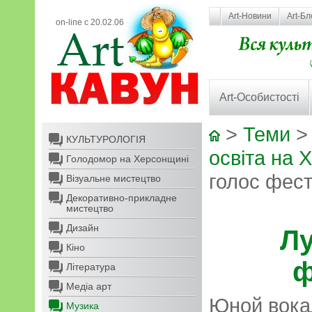
Art-Новини
Art-Бл
on-line с 20.02.06
Art-Особистості
>
Теми
КУЛЬТУРОЛОГІЯ
освіта на 
Голодомор на Херсонщині
голос фест
Візуальне мистецтво
Декоративно-прикладне
мистецтво
Дизайн
Л
Кіно
ф
Література
Медіа арт
Юной вока
Музика