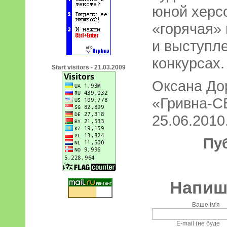
юной херс
«горячая» 
и выступл
конкурсах.
Start visitors - 21.03.2009
Оксана До
«Гривна-СВ
25.06.2010.
Пу
Напиші
Ваше ім'я
E-mail (не буде