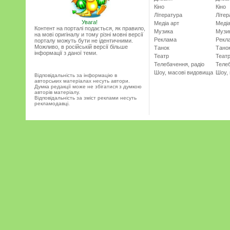
Кіно
Кіно
Література
Літер
Увага!
Медіа арт
Медіа
Контент на порталі подається, як правило,
Музика
Музи
на мові оригіналу и тому різні мовні версії
Реклама
Рекл
порталу можуть бути не ідентичними.
Можливо, в російській версії більше
Танок
Тано
інформації з даної теми.
Театр
Теат
Телебачення, радіо
Телеб
Шоу, масові видовища
Шоу,
Відповідальність за інформацію в
авторських матеріалах несуть автори.
Думка редакції може не збігатися з думкою
авторів матеріалу.
Відповідальність за зміст реклами несуть
рекламодавці.