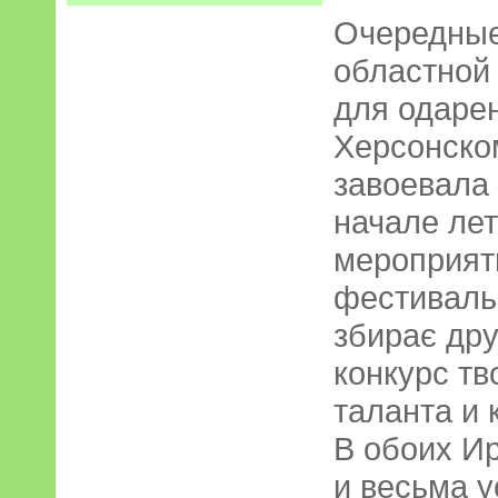
Очередные
областной
для одаре
Херсонско
завоевала 
начале лет
мероприят
фестиваль
збирає дру
конкурс тв
таланта и 
В обоих И
и весьма 