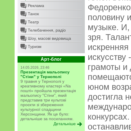
Федоренков
Реклама
Танок
половину и
Театр
музыке. И,
Телебачення, радіо
зря. Талан
Шоу, масові видовища
искренняя
Туризм
искусству 
Арт-блог
грамоты и 
14.05.2026, 23:46
Презентація мальопису
помещаютс
"Стіни" у Тернополі
9 травня у Тернополі у
юном возр
креативному кластері «Na
пошті» пройшла презентація
достигла 
мальопису "Стіни", який
представив три культові
междунаро
проєкти зі збереження
культурної спадщини
Херсонщини. Як це було:
конкурсах.
детальніше за посиланням.
Детальніше
останавлив