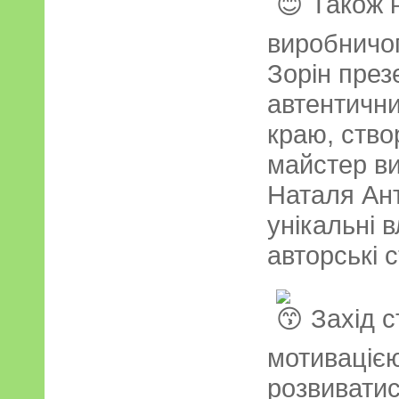
Також 
виробничо
Зорін през
автентични
краю, ство
майстер в
Наталя Ан
унікальні 
авторські 
Захід 
мотивацією
розвиватис