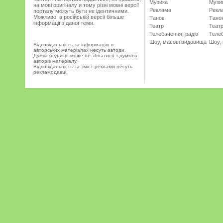
Музика
Музи
на мові оригіналу и тому різні мовні версії
Реклама
Рекл
порталу можуть бути не ідентичними.
Можливо, в російській версії більше
Танок
Тано
інформації з даної теми.
Театр
Теат
Телебачення, радіо
Телеб
Шоу, масові видовища
Шоу,
Відповідальність за інформацію в
авторських матеріалах несуть автори.
Думка редакції може не збігатися з думкою
авторів матеріалу.
Відповідальність за зміст реклами несуть
рекламодавці.