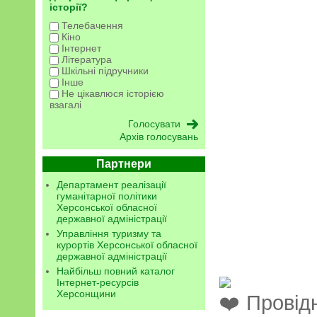
історії?
Телебачення
Кіно
Інтернет
Література
Шкільні підручники
Інше
Не цікавлюся історією
взагалі
Архів голосувань
Партнери
Департамент реалізації
гуманітарної політики
Херсонської обласної
державної адміністрації
Управління туризму та
курортів Херсонської обласної
державної адміністрації
Найбільш повний каталог
Інтернет-ресурсів
Херсонщини
Провідн