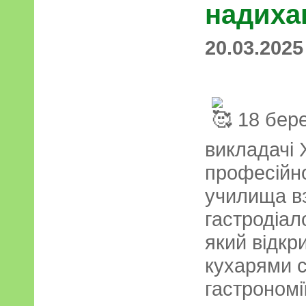
надиха
20.03.2025
18 бере
викладачі 
професійно
училища в
гастродіа
який відкр
кухарями с
гастрономії