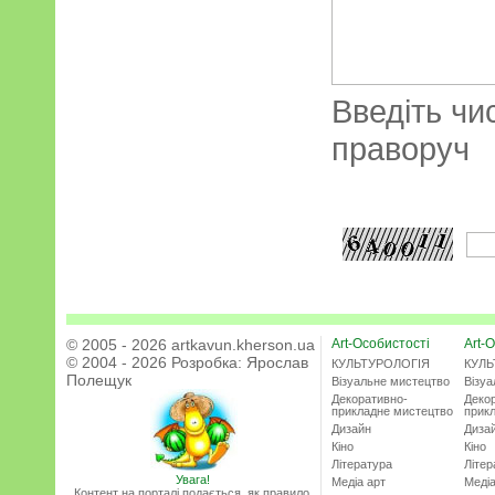
Введіть чи
праворуч
© 2005 - 2026 artkavun.kherson.ua
Art-Особистості
Art-О
© 2004 - 2026 Розробка:
Ярослав
КУЛЬТУРОЛОГІЯ
КУЛЬ
Полещук
Візуальне мистецтво
Візу
Декоративно-
Деко
прикладне мистецтво
прик
Дизайн
Диза
Кіно
Кіно
Література
Літер
Увага!
Медіа арт
Медіа
Контент на порталі подається, як правило,