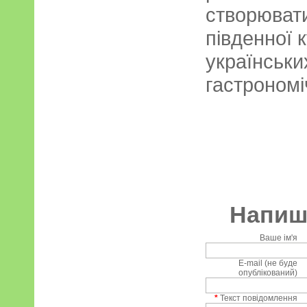
створювати
південної к
українськи
гастрономі
Напиші
Ваше ім'я
E-mail (не буде
опублікований)
*
Текст повідомлення