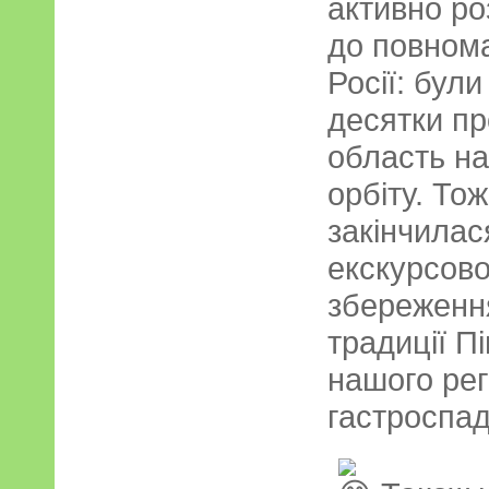
активно р
до повном
Росії: бул
десятки пр
область на
орбіту. Тож
закінчилас
екскурсово
збереження
традиції П
нашого рег
гастроспа