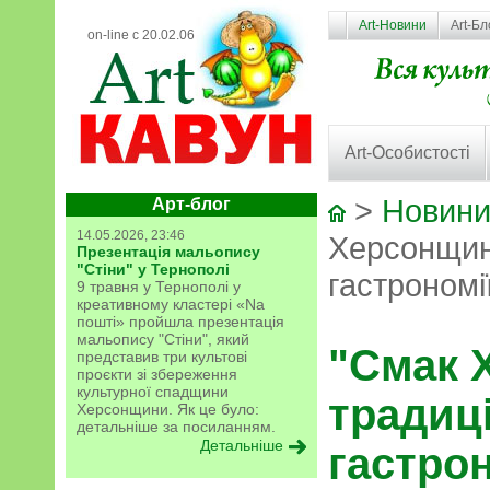
Art-Новини
Art-Бл
on-line с 20.02.06
Art-Особистості
>
Новини
Арт-блог
14.05.2026, 23:46
Херсонщини
Презентація мальопису
"Стіни" у Тернополі
гастрономі
9 травня у Тернополі у
креативному кластері «Na
пошті» пройшла презентація
мальопису "Стіни", який
"Смак 
представив три культові
проєкти зі збереження
культурної спадщини
традиці
Херсонщини. Як це було:
детальніше за посиланням.
Детальніше
гастрон