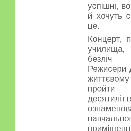
успішні, в
й хочуть 
це.
Концерт, 
училища,
безліч 
Режисери 
життєвому
пройти
десятилі
ознамен
навчальн
приміщен