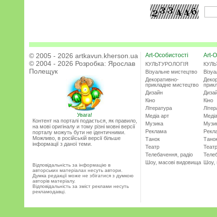
© 2005 - 2026 artkavun.kherson.ua
Art-Особистості
Art-О
© 2004 - 2026 Розробка:
Ярослав
КУЛЬТУРОЛОГІЯ
КУЛЬ
Полещук
Візуальне мистецтво
Візу
Декоративно-
Деко
прикладне мистецтво
прик
Дизайн
Диза
Кіно
Кіно
Література
Літер
Увага!
Медіа арт
Медіа
Контент на порталі подається, як правило,
Музика
Музи
на мові оригіналу и тому різні мовні версії
Реклама
Рекл
порталу можуть бути не ідентичними.
Можливо, в російській версії більше
Танок
Тано
інформації з даної теми.
Театр
Теат
Телебачення, радіо
Телеб
Шоу, масові видовища
Шоу,
Відповідальність за інформацію в
авторських матеріалах несуть автори.
Думка редакції може не збігатися з думкою
авторів матеріалу.
Відповідальність за зміст реклами несуть
рекламодавці.