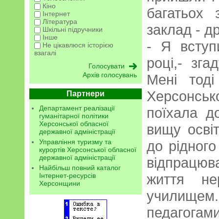
Кіно
багатьох
Інтернет
Література
заклад - др
Шкільні підручники
Інше
- Я всту
Не цікавлюся історією
взагалі
році,- зг
Архів голосувань
Мені тоді
Херсонсь
Партнери
Департамент реалізації
поїхала д
гуманітарної політики
Херсонської обласної
вищу освіт
державної адміністрації
Управління туризму та
до рідного
курортів Херсонської обласної
державної адміністрації
відпрацюва
Найбільш повний каталог
життя не
Інтернет-ресурсів
Херсонщини
училищем.
педагогам