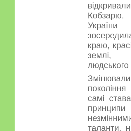
відкрива
Кобзарю.
України
зосередила
краю, крас
землі, 
людського 
Змінювали
покоління
самі став
принципи 
незмінни
таланти, 