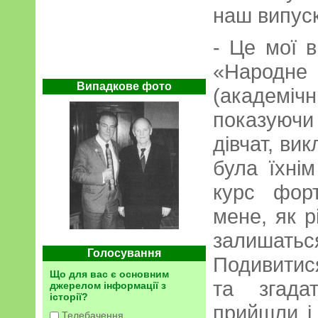
наш випус
- Це мої в
«Народне
Випадкове фото
(академічн
показуюч
дівчат, ви
була їхні
курс фор
мене, як р
залишаться
Голосування
Подивитис
Що для вас є основним
та згада
джерелом інформації з
історії?
прийшли і
Телебачення