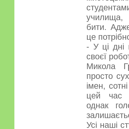
студент
училища,
бити. Адж
це потрібно
- У ці дні
своєї робот
Микола Г
просто су
імен, сотні
цей час 
однак го
залишаєть
Усі наші ст