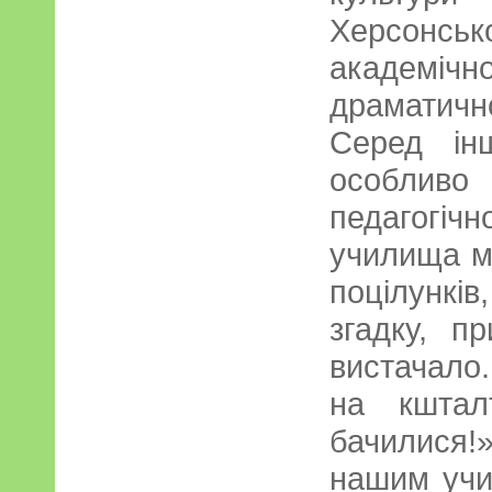
Херсон
академ
драматично
Серед ін
особливо
педагогіч
училища ми
поцілунків
згадку, п
вистачало.
на кштал
бачилися!
нашим учи