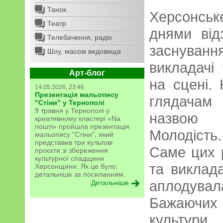
Танок
Херсонсь
Театр
днями від
Телебачення, радіо
заснуван
Шоу, масові видовища
викладачі
Арт-блог
на сцені.
14.05.2026, 23:46
Презентація мальопису
глядачам
"Стіни" у Тернополі
9 травня у Тернополі у
назвою 
креативному кластері «Na
пошті» пройшла презентація
Молодість.
мальопису "Стіни", який
представив три культові
Саме цих 
проєкти зі збереження
культурної спадщини
та виклада
Херсонщини. Як це було:
детальніше за посиланням.
аплодувала
Детальніше
Бажаючих
культу