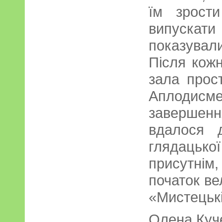
їм зрост
випускати
показували
Після кож
зала прос
Аплодисме
завершен
вдалося 
глядацько
присутнім,
початок ве
«Мистецьк
Олена Куч