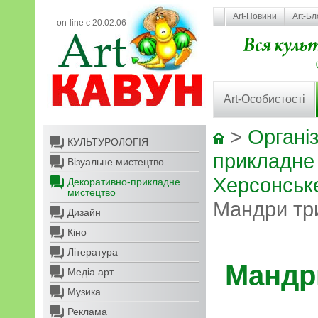
Art-Новини
Art-Бл
on-line с 20.02.06
Art-Особистості
>
Організ
КУЛЬТУРОЛОГІЯ
прикладне
Візуальне мистецтво
Херсонськ
Декоративно-прикладне
мистецтво
Мандри три
Дизайн
Кіно
Література
Мандр
Медіа арт
Музика
Реклама