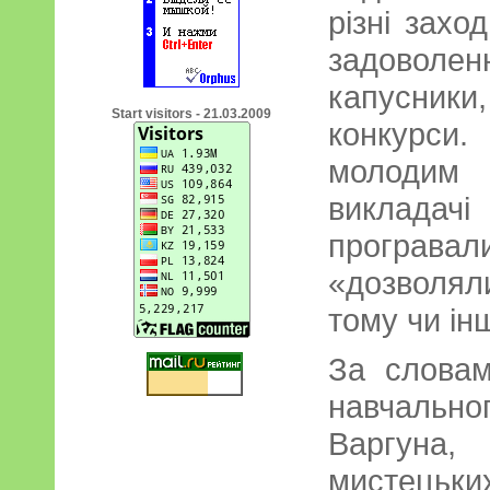
різні захо
задоволен
капусники
Start visitors - 21.03.2009
конкурс
молодим 
виклада
програвал
«дозволял
тому чи ін
За словам
навчальн
Варгуна
мистецьки