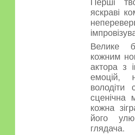
Перші тв
яскраві ко
неперевер
імпровізув
Велике б
кожним но
актора з 
емоцій, 
володіти 
сценічна 
кожна зіг
його улю
глядача.