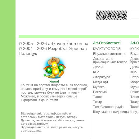
© 2005 - 2026 artkavun.kherson.ua
Art-Особистості
Art-О
© 2004 - 2026 Розробка:
Ярослав
КУЛЬТУРОЛОГІЯ
КУЛЬ
Полещук
Візуальне мистецтво
Візу
Декоративно-
Деко
прикладне мистецтво
прик
Дизайн
Диза
Кіно
Кіно
Література
Літер
Увага!
Медіа арт
Медіа
Контент на порталі подається, як правило,
Музика
Музи
на мові оригіналу и тому різні мовні версії
Реклама
Рекл
порталу можуть бути не ідентичними.
Можливо, в російській версії більше
Танок
Тано
інформації з даної теми.
Театр
Теат
Телебачення, радіо
Телеб
Шоу, масові видовища
Шоу,
Відповідальність за інформацію в
авторських матеріалах несуть автори.
Думка редакції може не збігатися з думкою
авторів матеріалу.
Відповідальність за зміст реклами несуть
рекламодавці.