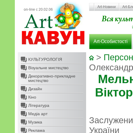
Art-Новини
Art-Бл
on-line с 20.02.06
Art-Особистості
>
Персон
КУЛЬТУРОЛОГІЯ
Олександ
Візуальне мистецтво
Мельн
Декоративно-прикладне
мистецтво
Вікто
Дизайн
Кіно
Література
Медіа арт
Заслужени
Музика
України
Реклама