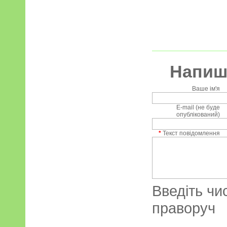
Напиші
Ваше ім'я
E-mail (не буде
опублікований)
*
Текст повідомлення
Введіть чи
праворуч