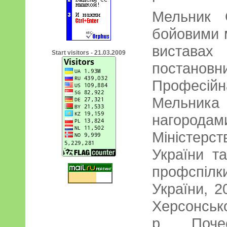
Мельник 
бойовими 
вистава
Start visitors - 21.03.2009
постанов
Професійн
Мельника
нагорода
Міністерс
України т
профспілк
України, 2
Херсонськ
р., Поче