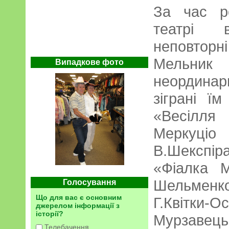
За час р
театрі в
неповтор
Мельни
Випадкове фото
неордина
зіграні їм
«Весілл
Меркуціо
В.Шекспі
«Фіалка М
Шельменк
Голосування
Що для вас є основним
Г.Квітки-О
джерелом інформації з
історії?
Мурзавец
Телебачення