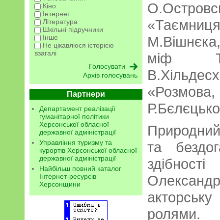
О.Остро
Кіно
Інтернет
«Таємни
Література
Шкільні підручники
Інше
М.Вішнєка
Не цікавлюся історією
взагалі
міф Тр
В.Хільд
Архів голосувань
«Розмов
Партнери
Р.Бєлєцьког
Департамент реалізації
гуманітарної політики
Херсонської обласної
Природний 
державної адміністрації
Управління туризму та
та бездог
курортів Херсонської обласної
державної адміністрації
здібнос
Найбільш повний каталог
Інтернет-ресурсів
Олекса
Херсонщини
акторську
ролями.