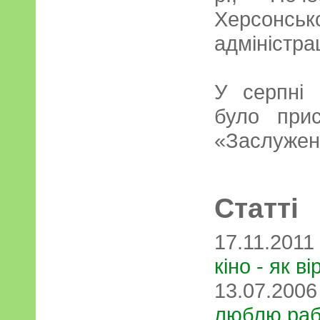
Херсонськ
адміністрац
У серпні
було при
«Заслужени
Статті
17.11.2011
кіно - як ві
13.07.200
люблю рабо