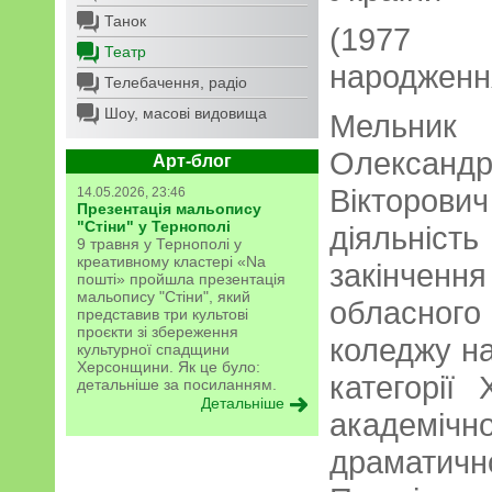
Танок
(1977
Театр
народженн
Телебачення, радіо
Шоу, масові видовища
Мельник
Олександ
Арт-блог
Вікторов
14.05.2026, 23:46
Презентація мальопису
"Стіни" у Тернополі
діяльніс
9 травня у Тернополі у
креативному кластері «Na
закінчен
пошті» пройшла презентація
мальопису "Стіни", який
обласного
представив три культові
проєкти зі збереження
коледжу на
культурної спадщини
Херсонщини. Як це було:
категорії
детальніше за посиланням.
Детальніше
академ
драматично