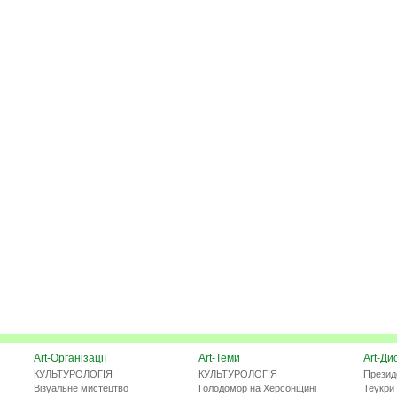
Art-Організації
Art-Теми
Art-Ди
КУЛЬТУРОЛОГІЯ
КУЛЬТУРОЛОГІЯ
Презид
Візуальне мистецтво
Голодомор на Херсонщині
Теукри 