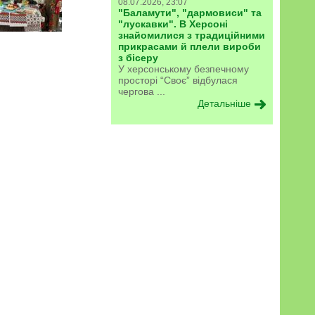
08.07.2026, 23:07
"Баламути", "дармовиси" та
"лускавки". В Херсоні
знайомилися з традиційними
прикрасами й плели вироби
з бісеру
У херсонському безпечному
просторі “Своє” відбулася
чергова ...
Детальніше