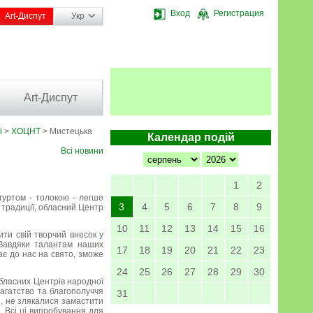
Вход
Регистрация
Art-Диспут
Укр
Art-Диспут
і
>
ХОЦНТ
> Мистецька
Календар подій
Всі новини
1
2
 гуртом - толокою - легше
3
4
5
6
7
8
9
і традиції, обласний Центр
10
11
12
13
14
15
16
ити свій творчий внесок у
 Завдяки талантам наших
17
18
19
20
21
22
23
ає до нас на свято, зможе
24
25
26
27
28
29
30
обласних Центрів народної
багатство та благополуччя
31
, не злякалися замастити
. Всі ці випробування для