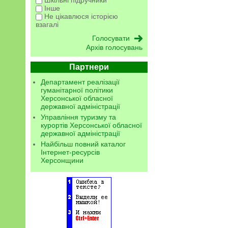
Шкільні підручники
Інше
Не цікавлюся історією
взагалі
Архів голосувань
Партнери
Департамент реалізації
гуманітарної політики
Херсонської обласної
державної адміністрації
Управління туризму та
курортів Херсонської обласної
державної адміністрації
Найбільш повний каталог
Інтернет-ресурсів
Херсонщини