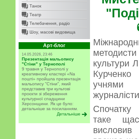
Танок
"Под
Театр
Телебачення, радіо
Шоу, масові видовища
Міжнар
Арт-блог
методист
14.05.2026, 23:46
Презентація мальопису
культури Л
"Стіни" у Тернополі
9 травня у Тернополі у
Курченко 
креативному кластері «Na
пошті» пройшла презентація
учнями
мальопису "Стіни", який
представив три культові
журналісти
проєкти зі збереження
культурної спадщини
Херсонщини. Як це було:
Спочатку
детальніше за посиланням.
Детальніше
таке ща
висловив