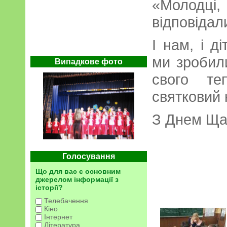
«Молодці,
відповідал
І нам, і д
ми зробил
Випадкове фото
свого те
святковий 
З Днем Щас
Голосування
Що для вас є основним
джерелом інформації з
історії?
Телебачення
Кіно
Інтернет
Література