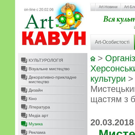
Art-Новини
Art-Бл
on-line с 20.02.06
Art-Особистості
>
Організ
КУЛЬТУРОЛОГІЯ
Херсонськ
Візуальне мистецтво
культури
Декоративно-прикладне
мистецтво
Мистецьки
Дизайн
щастям з б
Кіно
Література
Медіа арт
20.03.2018
Музика
Мисте
Реклама