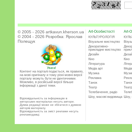
© 2005 - 2026 artkavun.kherson.ua
Art-Особистості
Art-О
© 2004 - 2026 Розробка:
Ярослав
КУЛЬТУРОЛОГІЯ
КУЛЬ
Полещук
Візуальне мистецтво
Візу
Декоративно-
Деко
прикладне мистецтво
прик
Дизайн
Диза
Кіно
Кіно
Література
Літер
Увага!
Медіа арт
Медіа
Контент на порталі подається, як правило,
Музика
Музи
на мові оригіналу и тому різні мовні версії
Реклама
Рекл
порталу можуть бути не ідентичними.
Можливо, в російській версії більше
Танок
Тано
інформації з даної теми.
Театр
Теат
Телебачення, радіо
Телеб
Шоу, масові видовища
Шоу,
Відповідальність за інформацію в
авторських матеріалах несуть автори.
Думка редакції може не збігатися з думкою
авторів матеріалу.
Відповідальність за зміст реклами несуть
рекламодавці.