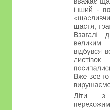
вважає ща
інший - по
«щасливч
щастя, гра
Взагалі 
великим 
відбувся 
листівок
посипалис
Вже все го
вирушаємо
Діти з 
перехожим