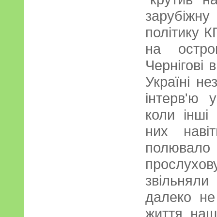
зарубіжн
політику К
на остро
Чернігові 
Україні не
інтерв'ю 
коли інші
них наві
полювало
прослух
звільняли
далеко не
життя наш