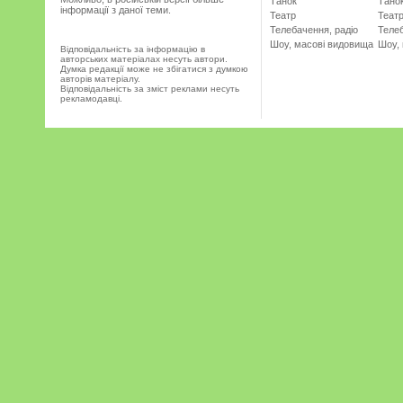
Танок
Тано
інформації з даної теми.
Театр
Теат
Телебачення, радіо
Телеб
Шоу, масові видовища
Шоу,
Відповідальність за інформацію в
авторських матеріалах несуть автори.
Думка редакції може не збігатися з думкою
авторів матеріалу.
Відповідальність за зміст реклами несуть
рекламодавці.