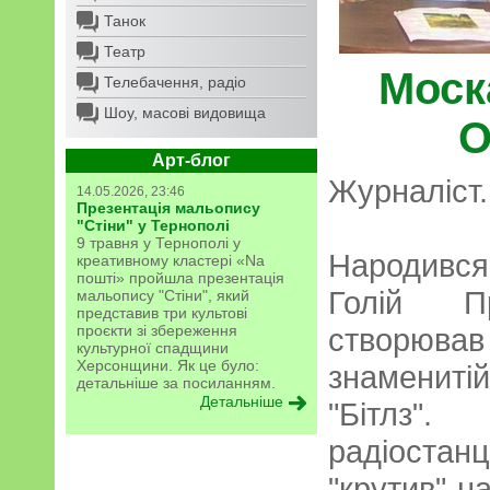
Танок
Театр
Моск
Телебачення, радіо
Шоу, масові видовища
О
Арт-блог
Журналіст.
14.05.2026, 23:46
Презентація мальопису
"Стіни" у Тернополі
9 травня у Тернополі у
Народився
креативному кластері «Na
пошті» пройшла презентація
Голій П
мальопису "Стіни", який
представив три культові
проєкти зі збереження
створював
культурної спадщини
Херсонщини. Як це було:
знаменит
детальніше за посиланням.
Детальніше
"Бітлз"
радіостан
"крутив" н