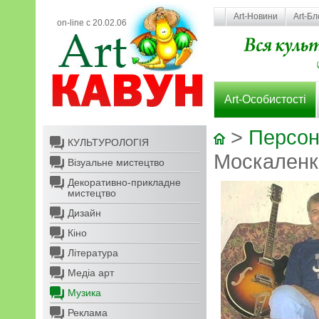
Art-Новини
Art-Бл
on-line с 20.02.06
Art-Особистості
>
Персон
КУЛЬТУРОЛОГІЯ
Москаленк
Візуальне мистецтво
Декоративно-прикладне
мистецтво
Дизайн
Кіно
Література
Медіа арт
Музика
Реклама