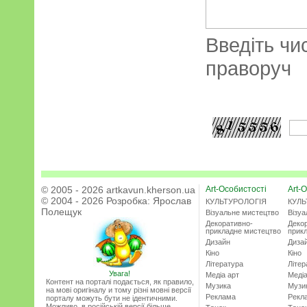
Введіть чи
праворуч
© 2005 - 2026 artkavun.kherson.ua
Art-Особистості
Art-О
© 2004 - 2026 Розробка:
Ярослав
КУЛЬТУРОЛОГІЯ
КУЛЬ
Полещук
Візуальне мистецтво
Візу
Декоративно-
Деко
прикладне мистецтво
прик
Дизайн
Диза
Кіно
Кіно
Література
Літер
Увага!
Медіа арт
Медіа
Контент на порталі подається, як правило,
Музика
Музи
на мові оригіналу и тому різні мовні версії
Реклама
Рекл
порталу можуть бути не ідентичними.
Можливо, в російській версії більше