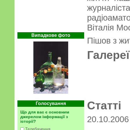
журналіс
радіоамато
Віталія Мо
Випадкове фото
Пішов з жи
Галереї
Статті
Голосування
Що для вас є основним
джерелом інформації з
20.10.200
історії?
Телебачення