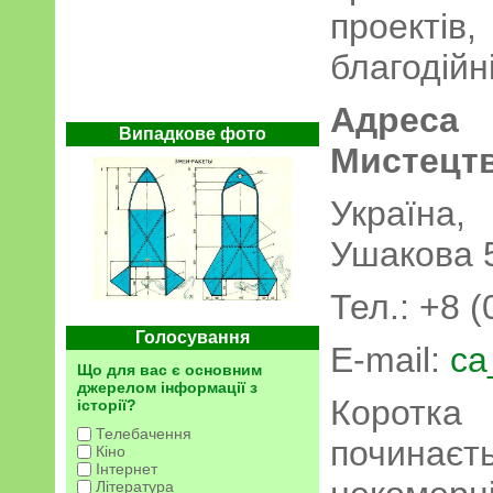
проект
благодійні
Адреса
Випадкове фото
Мистецтв
Україна,
Ушакова 5
Тел.: +8 
Голосування
E-mail:
ca
Що для вас є основним
джерелом інформації з
Коротк
історії?
Телебачення
починає
Кіно
Інтернет
Література