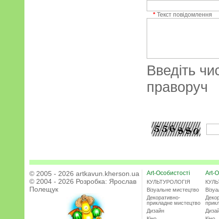
*
Текст повідомлення
Введіть чи
праворуч
© 2005 - 2026 artkavun.kherson.ua
Art-Особистості
Art-О
© 2004 - 2026 Розробка:
Ярослав
КУЛЬТУРОЛОГІЯ
КУЛЬ
Полещук
Візуальне мистецтво
Візу
Декоративно-
Деко
прикладне мистецтво
прик
Дизайн
Диза
Кіно
Кіно