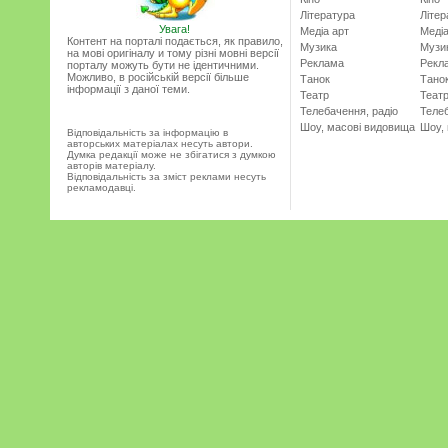
Література
Літер
Увага!
Медіа арт
Медіа
Контент на порталі подається, як правило,
Музика
Музи
на мові оригіналу и тому різні мовні версії
Реклама
Рекл
порталу можуть бути не ідентичними.
Можливо, в російській версії більше
Танок
Тано
інформації з даної теми.
Театр
Теат
Телебачення, радіо
Телеб
Шоу, масові видовища
Шоу,
Відповідальність за інформацію в
авторських матеріалах несуть автори.
Думка редакції може не збігатися з думкою
авторів матеріалу.
Відповідальність за зміст реклами несуть
рекламодавці.