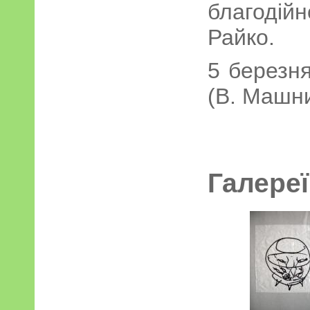
благодій
Райко.
5 березня
(В. Машни
Галереї