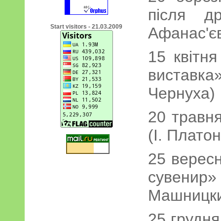
після др
Start visitors - 21.03.2009
Афанас'єв
15 квітн
виставка
Чернуха)
20 травн
(І. Платон
25 верес
сувени
Машницки
25 грудня