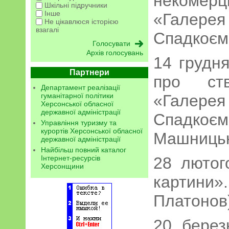
некомер
Шкільні підручники
Інше
«Гал
Не цікавлюся історією
взагалі
Спадкоємц
Архів голосувань
14 грудня
Партнери
про ств
Департамент реалізації
гуманітарної політики
«Гал
Херсонської обласної
державної адміністрації
Спадк
Управління туризму та
курортів Херсонської обласної
Машницьки
державної адміністрації
Найбільш повний каталог
Інтернет-ресурсів
28 лютог
Херсонщини
картини»
Платонов
20 берез