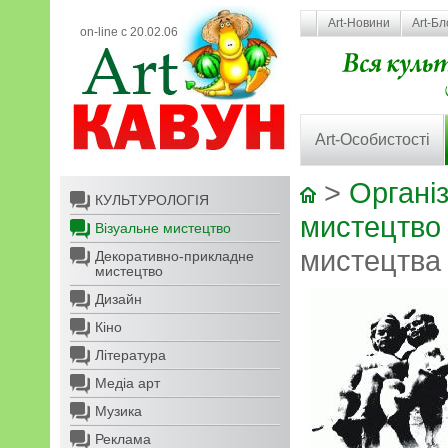
Art-Новини
Art-Бл
on-line с 20.02.06
Art-Особистості
>
Організ
КУЛЬТУРОЛОГІЯ
мистецтво
Візуальне мистецтво
мистецтва
Декоративно-прикладне
мистецтво
Дизайн
Кіно
Література
Медіа арт
Музика
Реклама