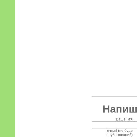
Напиші
Ваше ім'я
E-mail (не буде
опублікований)