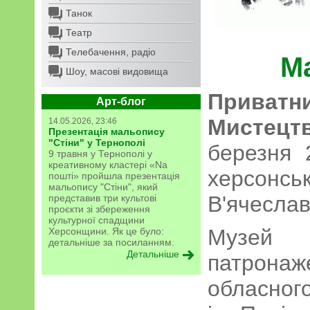
Танок
Театр
Телебачення, радіо
М
Шоу, масові видовища
Приватн
Арт-блог
Мистецт
14.05.2026, 23:46
Презентація мальопису
"Стіни" у Тернополі
березня 
9 травня у Тернополі у
креативному кластері «Na
херсон
пошті» пройшла презентація
мальопису "Стіни", який
В'ячесла
представив три культові
проєкти зі збереження
культурної спадщини
Музей 
Херсонщини. Як це було:
детальніше за посиланням.
Детальніше
патрона
обласног