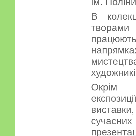
ім. Полін
В колек
творам
працюю
напря
мистецтв
художникі
Окрім 
експозиці
вистав
сучасн
презен