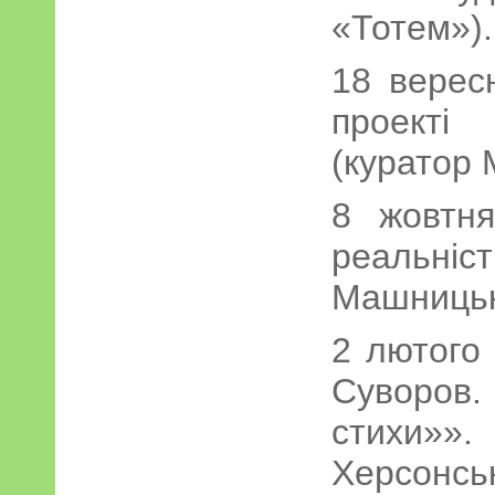
«Тотем»).
18 верес
проекті
(куратор 
8 жовтня
реальні
Машницьк
2 лютого
Суворов
стихи»
Херсон