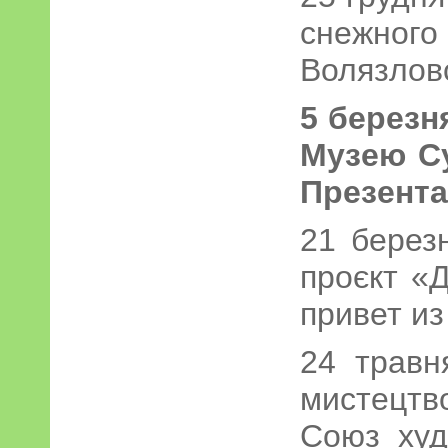
снежно
Волязловс
5 березн
Музею Су
Презентац
21 березн
проєкт «
привет из
24 травн
мистецт
Союз худ