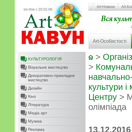
Art-Новини
Art-Бл
on-line с 20.02.06
Art-Особистості
>
Організ
КУЛЬТУРОЛОГІЯ
>
Комунал
Візуальне мистецтво
навчально
Декоративно-прикладне
мистецтво
культури і
Дизайн
Центру
> М
Кіно
олімпіада
Література
Медіа арт
Музика
13.12.2016
Реклама