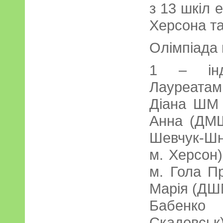
з 13 шкіл 
Херсона та
Олімпіада 
1 – інди
Лауреатам
Діана ШМ 
Анна (ДМШ
Шевчук-Ш
м. Херсон
м. Гола Пр
Марія (ДШ
Бабенко
Скадовськ