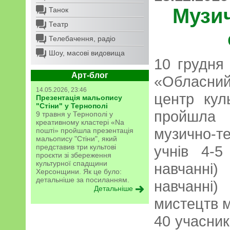
Музи
Танок
Театр
Телебачення, радіо
Шоу, масові видовища
10 грудня
Арт-блог
«Обласний
14.05.2026, 23:46
центр кул
Презентація мальопису
"Стіни" у Тернополі
пройшла 
9 травня у Тернополі у
креативному кластері «Na
музично-
пошті» пройшла презентація
мальопису "Стіни", який
представив три культові
учнів 4-5
проєкти зі збереження
культурної спадщини
навчанні)
Херсонщини. Як це було:
детальніше за посиланням.
навчанні)
Детальніше
мистецтв м
40 учасникі