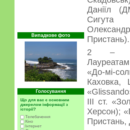
Даніїл (
Сигута 
Олекса
Випадкове фото
Пристань).
2 – ко
Лауреатам
«До-мі-с
Каховка, 
«Glissand
Голосування
ІІІ ст. «
Що для вас є основним
джерелом інформації з
Херсон); 
історії?
Телебачення
Пристань,
Кіно
Інтернет