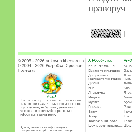
праворуч
© 2005 - 2026 artkavun.kherson.ua
Art-Особистості
Art-О
© 2004 - 2026 Розробка:
Ярослав
КУЛЬТУРОЛОГІЯ
КУЛЬ
Полещук
Візуальне мистецтво
Візу
Декоративно-
Деко
прикладне мистецтво
прик
Дизайн
Диза
Кіно
Кіно
Література
Літер
Увага!
Медіа арт
Медіа
Контент на порталі подається, як правило,
Музика
Музи
на мові оригіналу и тому різні мовні версії
Реклама
Рекл
порталу можуть бути не ідентичними.
Можливо, в російській версії більше
Танок
Тано
інформації з даної теми.
Театр
Теат
Телебачення, радіо
Телеб
Шоу, масові видовища
Шоу,
Відповідальність за інформацію в
авторських матеріалах несуть автори.