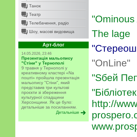
Танок
Театр
"Ominous 
Телебачення, радіо
The lage
Шоу, масові видовища
Арт-блог
"Стереош
14.05.2026, 23:46
Презентація мальопису
"OnLine"
"Стіни" у Тернополі
9 травня у Тернополі у
креативному кластері «Na
"Sбей Пеп
пошті» пройшла презентація
мальопису "Стіни", який
представив три культові
"Бібліоте
проєкти зі збереження
культурної спадщини
http://www
Херсонщини. Як це було:
детальніше за посиланням.
prospero.
Детальніше
www.prosp