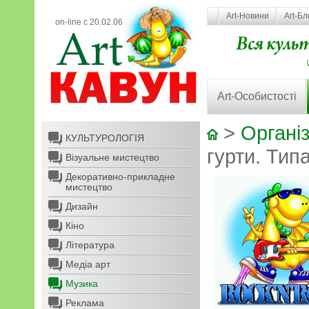
Art-Новини
Art-Бл
on-line с 20.02.06
Art-Особистості
>
Організ
КУЛЬТУРОЛОГІЯ
гурти. Типа
Візуальне мистецтво
Декоративно-прикладне
мистецтво
Дизайн
Кіно
Література
Медіа арт
Музика
Реклама