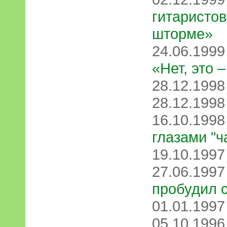
гитаристо
шторме»
24.06.199
«Нет, это 
28.12.199
28.12.199
16.10.199
глазами "ч
19.10.199
27.06.199
пробудил 
01.01.199
05.10.199