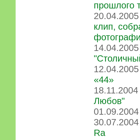
прошлого 
20.04.200
клип, собр
фотографи
14.04.200
"Столичны
12.04.200
«44»
18.11.200
Любов"
01.09.200
30.07.200
Rа