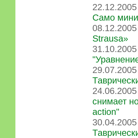
22.12.200
Само мини
08.12.200
Strausа»
31.10.200
"Уравнени
29.07.200
Таврически
24.06.200
снимает но
action"
30.04.200
Таврическ