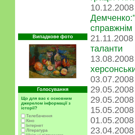
10.12.200
Демченко:
справжнім
21.11.200
Випадкове фото
таланти
13.08.200
херсонськ
03.07.200
29.05.200
Голосування
29.05.200
Що для вас є основним
джерелом інформації з
15.05.200
історії?
Телебачення
01.05.200
Кіно
Інтернет
23.04.200
Література
Шкільні підручники