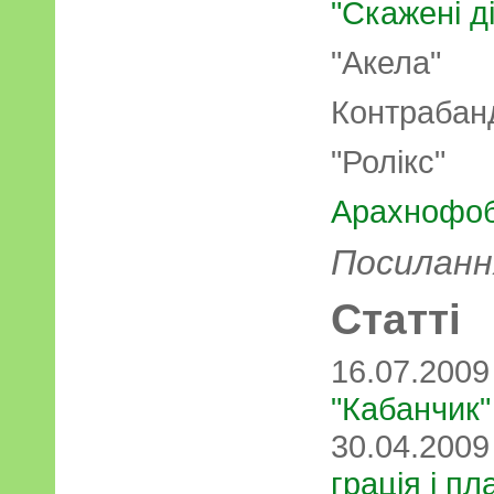
"Скажені ді
"Акела"
Контрабан
"Ролікс"
Арахнофо
Посиланн
Статті
16.07.200
"Кабанчик"
30.04.200
грація і пл