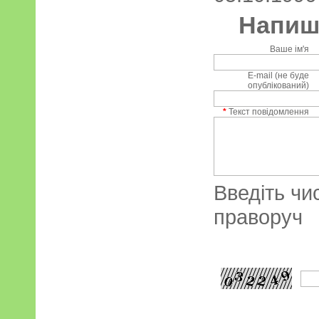
Напиші
Ваше ім'я
E-mail (не буде
опублікований)
*
Текст повідомлення
Введіть чи
праворуч