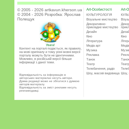
© 2005 - 2026 artkavun.kherson.ua
Art-Особистості
Art-О
© 2004 - 2026 Розробка:
Ярослав
КУЛЬТУРОЛОГІЯ
КУЛЬ
Полещук
Візуальне мистецтво
Візу
Декоративно-
Деко
прикладне мистецтво
прик
Дизайн
Диза
Кіно
Кіно
Література
Літер
Увага!
Медіа арт
Медіа
Контент на порталі подається, як правило,
Музика
Музи
на мові оригіналу и тому різні мовні версії
Реклама
Рекл
порталу можуть бути не ідентичними.
Можливо, в російській версії більше
Танок
Тано
інформації з даної теми.
Театр
Теат
Телебачення, радіо
Телеб
Шоу, масові видовища
Шоу,
Відповідальність за інформацію в
авторських матеріалах несуть автори.
Думка редакції може не збігатися з думкою
авторів матеріалу.
Відповідальність за зміст реклами несуть
рекламодавці.