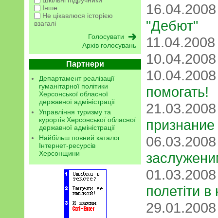
16.04.200
Інше
Не цікавлюся історією
"Дебют"
взагалі
11.04.200
Архів голосувань
10.04.200
Партнери
10.04.200
Департамент реалізації
гуманітарної політики
помогать!
Херсонської обласної
державної адміністрації
21.03.200
Управління туризму та
курортів Херсонської обласної
признание
державної адміністрації
06.03.200
Найбільш повний каталог
Інтернет-ресурсів
Херсонщини
заслужени
01.03.200
полетіти в
29.01.200