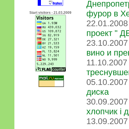
Днепропет
фурор в Х
Start visitors - 21.03.2009
22.01.200
проект " 
23.10.200
вино и пр
11.10.200
треснувше
05.10.200
диска
30.09.200
хлопчик і 
13.09.200