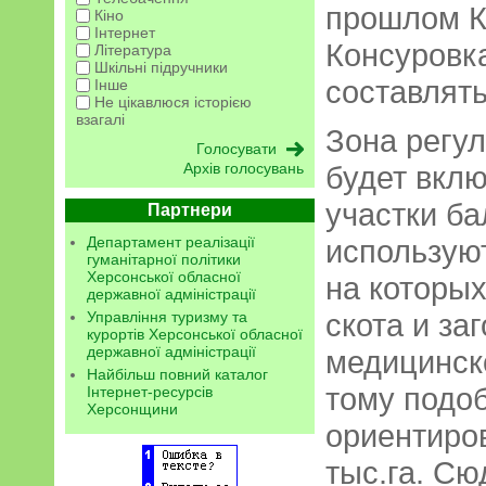
прошлом К
Кіно
Інтернет
Консуровка
Література
Шкільні підручники
составлять
Інше
Не цікавлюся історією
взагалі
Зона регу
Архів голосувань
будет вкл
участки ба
Партнери
Департамент реалізації
используют
гуманітарної політики
Херсонської обласної
на которы
державної адміністрації
скота и за
Управління туризму та
курортів Херсонської обласної
державної адміністрації
медицинско
Найбільш повний каталог
тому подо
Інтернет-ресурсів
Херсонщини
ориентиро
тыс.га. Сю