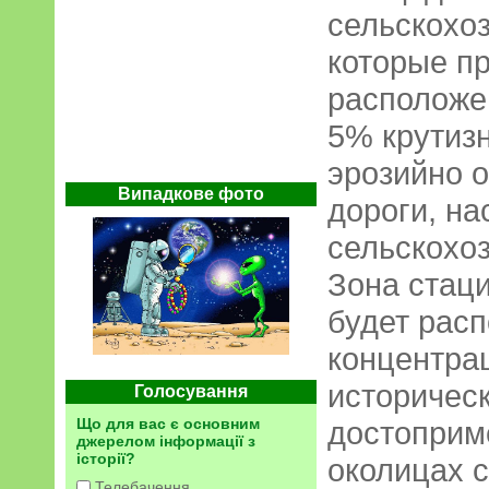
сельскохоз
которые п
расположе
5% крутизн
эрозийно 
Випадкове фото
дороги, на
сельскохо
Зона стац
будет расп
концентра
историчес
Голосування
Що для вас є основним
достоприм
джерелом інформації з
історії?
околицах 
Телебачення