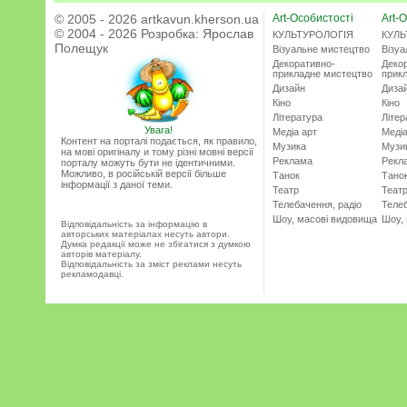
© 2005 - 2026 artkavun.kherson.ua
Art-Особистості
Art-О
© 2004 - 2026 Розробка:
Ярослав
КУЛЬТУРОЛОГІЯ
КУЛЬ
Полещук
Візуальне мистецтво
Візу
Декоративно-
Деко
прикладне мистецтво
прик
Дизайн
Диза
Кіно
Кіно
Література
Літер
Увага!
Медіа арт
Медіа
Контент на порталі подається, як правило,
Музика
Музи
на мові оригіналу и тому різні мовні версії
Реклама
Рекл
порталу можуть бути не ідентичними.
Можливо, в російській версії більше
Танок
Тано
інформації з даної теми.
Театр
Теат
Телебачення, радіо
Телеб
Шоу, масові видовища
Шоу,
Відповідальність за інформацію в
авторських матеріалах несуть автори.
Думка редакції може не збігатися з думкою
авторів матеріалу.
Відповідальність за зміст реклами несуть
рекламодавці.