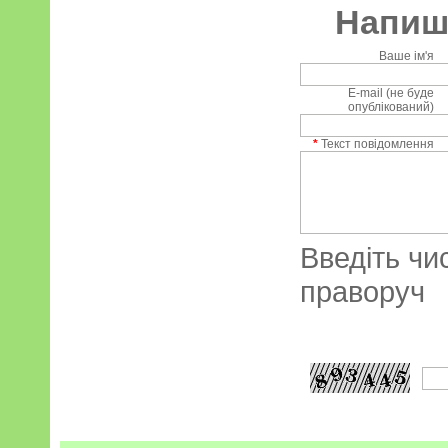
Напиші
Ваше ім'я
E-mail (не буде
опублікований)
*
Текст повідомлення
Введіть чи
праворуч