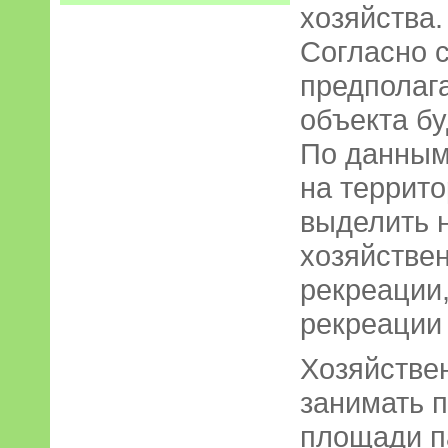
хозяйства.
Согласно 
предполаг
объекта бу
По данным
на террит
выделить н
хозяйстве
рекреации
рекреации
Хозяйствен
занимать п
площади п