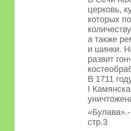
церковь, к
которых по
количеств
а также р
и шинки. 
развит гон
костеобра
В 1711 год
I Камянск
уничтожен
«Булава».-
стр.3