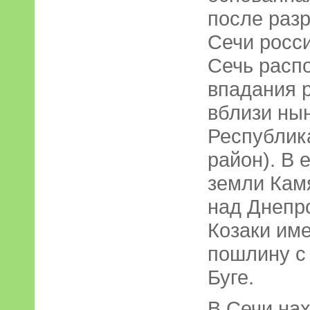
после раз
Сечи росс
Сечь расп
впадания р
вблизи ны
Республик
район). В 
земли Кам
над Днепр
Козаки им
пошлину с
Буге.
В Сечи на