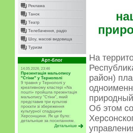
Реклама
на
Танок
Театр
приро
Телебачення, радіо
Шоу, масові видовища
Туризм
На террито
Арт-блог
Республик
14.05.2026, 23:46
Презентація мальопису
район) пла
"Стіни" у Тернополі
9 травня у Тернополі у
одноименн
креативному кластері «Na
пошті» пройшла презентація
природный
мальопису "Стіни", який
представив три культові
Об этом с
проєкти зі збереження
культурної спадщини
Херсонско
Херсонщини. Як це було:
детальніше за посиланням.
Детальніше
управления