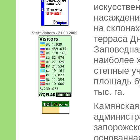
искусстве
насаждени
на склонах
Start visitors - 21.03.2009
терраса Д
Заповедна
наиболее 
степные уч
площадь бу
тыс. га.
Камянская 
администр
запорожско
основанная