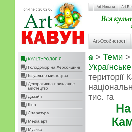
Art-Новини
Art-Бл
on-line с 20.02.06
Art-Особистості
>
Теми
КУЛЬТУРОЛОГІЯ
Українське
Голодомор на Херсонщині
території 
Візуальне мистецтво
Декоративно-прикладне
національн
мистецтво
тис. га
Дизайн
На
Кіно
Література
Кам
Медіа арт
Музика