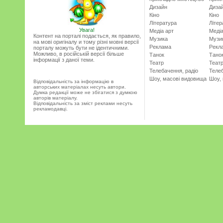
Дизайн
Диза
Кіно
Кіно
Література
Літер
Увага!
Медіа арт
Медіа
Контент на порталі подається, як правило,
Музика
Музи
на мові оригіналу и тому різні мовні версії
Реклама
Рекл
порталу можуть бути не ідентичними.
Можливо, в російській версії більше
Танок
Тано
інформації з даної теми.
Театр
Теат
Телебачення, радіо
Телеб
Шоу, масові видовища
Шоу,
Відповідальність за інформацію в
авторських матеріалах несуть автори.
Думка редакції може не збігатися з думкою
авторів матеріалу.
Відповідальність за зміст реклами несуть
рекламодавці.