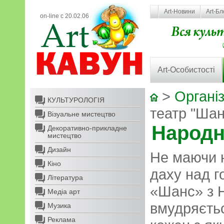
Art-Новини
Art-Бл
on-line с 20.02.06
Art-Особистості
>
Організ
КУЛЬТУРОЛОГІЯ
театр "Шан
Візуальне мистецтво
Народн
Декоративно-прикладне
мистецтво
Дизайн
Не маючи н
Кіно
даху над г
Література
«Шанс» з 
Медіа арт
вмудряєтьс
Музика
Реклама