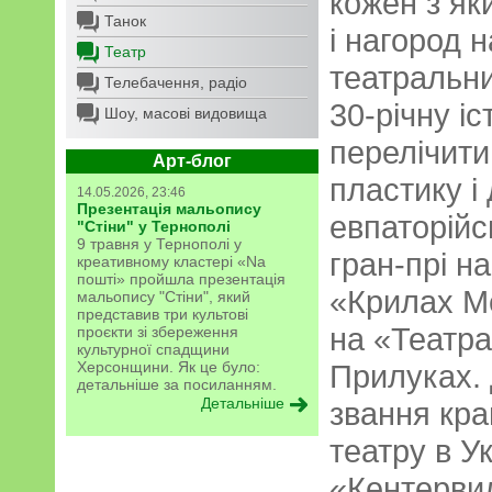
кожен з як
Танок
і нагород 
Театр
театральни
Телебачення, радіо
30-річну і
Шоу, масові видовища
перелічити
Арт-блог
пластику і
14.05.2026, 23:46
Презентація мальопису
евпаторійс
"Стіни" у Тернополі
9 травня у Тернополі у
гран-прі н
креативному кластері «Na
пошті» пройшла презентація
«Крилах М
мальопису "Стіни", який
представив три культові
на «Театра
проєкти зі збереження
культурної спадщини
Херсонщини. Як це було:
Прилуках. 
детальніше за посиланням.
Детальніше
звання кр
театру в Ук
«Кентерви