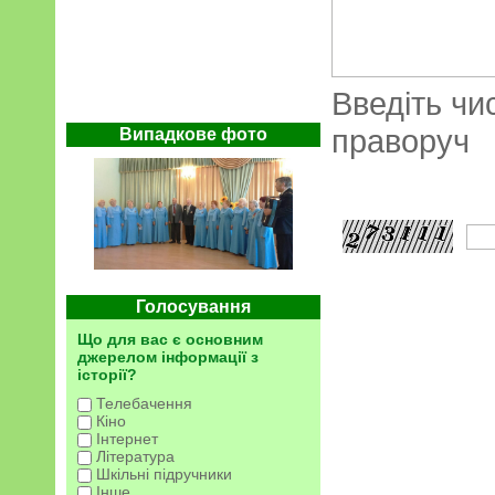
Введіть чи
праворуч
Випадкове фото
Голосування
Що для вас є основним
джерелом інформації з
історії?
Телебачення
Кіно
Інтернет
Література
Шкільні підручники
Інше