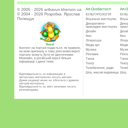
© 2005 - 2026 artkavun.kherson.ua
Art-Особистості
Art-О
© 2004 - 2026 Розробка:
Ярослав
КУЛЬТУРОЛОГІЯ
КУЛЬ
Полещук
Візуальне мистецтво
Візу
Декоративно-
Деко
прикладне мистецтво
прик
Дизайн
Диза
Кіно
Кіно
Література
Літер
Увага!
Медіа арт
Медіа
Контент на порталі подається, як правило,
Музика
Музи
на мові оригіналу и тому різні мовні версії
Реклама
Рекл
порталу можуть бути не ідентичними.
Можливо, в російській версії більше
Танок
Тано
інформації з даної теми.
Театр
Теат
Телебачення, радіо
Телеб
Шоу, масові видовища
Шоу,
Відповідальність за інформацію в
авторських матеріалах несуть автори.
Думка редакції може не збігатися з думкою
авторів матеріалу.
Відповідальність за зміст реклами несуть
рекламодавці.