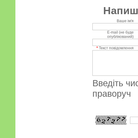
Напиші
Ваше ім'я
E-mail (не буде
опублікований)
*
Текст повідомлення
Введіть чи
праворуч