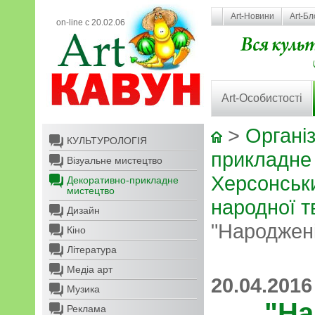
Art-Новини
Art-Бл
on-line с 20.02.06
Art-Особистості
>
Організ
КУЛЬТУРОЛОГІЯ
прикладне
Візуальне мистецтво
Херсонськ
Декоративно-прикладне
мистецтво
народної т
Дизайн
"Народжені
Кіно
Література
Медіа арт
20.04.2016
Музика
"На
Реклама