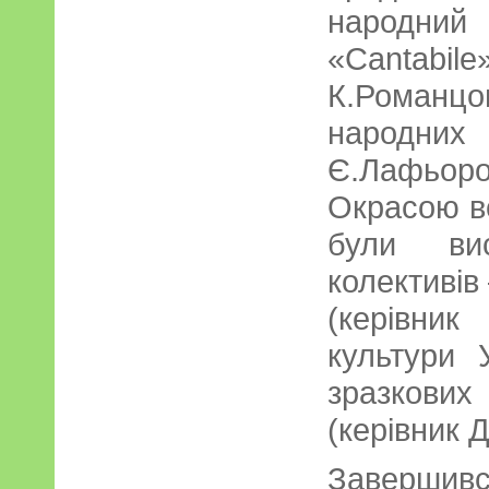
народний
«Canta
К.Романцо
народних 
Є.Лафьоро
Окрасою вс
були вис
колективів
(керівник
культури У
зразкових
(керівник Д
Завершився