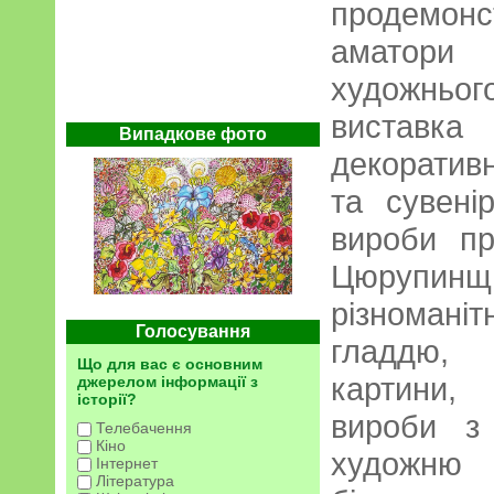
продемон
аматори 
художньо
виставк
Випадкове фото
декоратив
та сувенір
вироби пр
Цюрупинщи
різноман
Голосування
гладдю,
Що для вас є основним
картини,
джерелом інформації з
історії?
вироби з 
Телебачення
Кіно
художню
Інтернет
Література