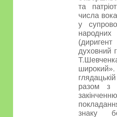
та патріо
числа вока
у супрово
народни
(дириген
духовний г
Т.Шевченка
широкий
глядацькі
разом з 
закінчен
покладанн
знаку б