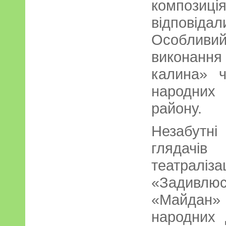
композиція
відповід
Особливи
виконання 
калина» ч
народних 
району.
Незабутн
глядачів
театралі
«Задивлю
«Майдан»
народних 