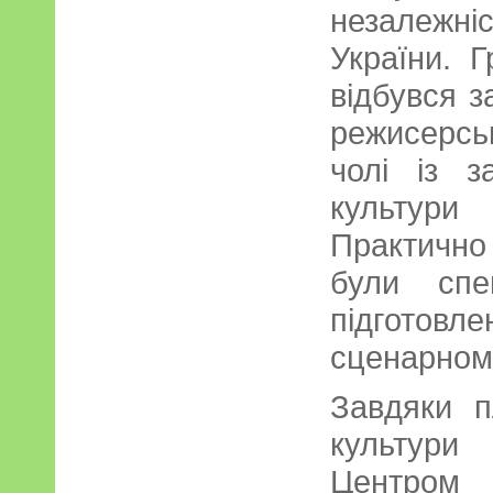
незалежн
України. Г
відбувся з
режисерсь
чолі із з
культури 
Практичн
були спе
підготов
сценарном
Завдяки пл
культури 
Центром 