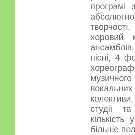
програмі 
абсолютн
творчост
хоровий 
ансамблів
пісні, 4 ф
хореогра
музично
вокальни
колективи
студії т
кількість 
більше пол