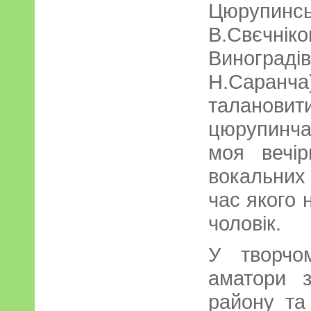
Цюрупинс
В.Свєчні
Винограді
Н.Саранч
талановит
цюрупинча
моя вечір
вокальних
час якого 
чоловік.
У творчо
аматори 
району та