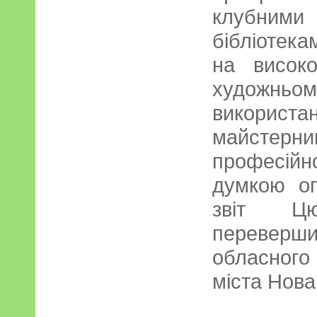
клубними
бібліотека
на високо
художнь
викорис
майстерн
професі
думкою ог
звіт Цю
переверш
обласного 
міста Нова