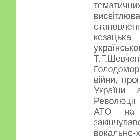
темати
висвітлю
становле
козацьк
українсь
Т.Г.Шевч
Голодомор
війни, пр
України, 
Революції 
АТО на 
закінчува
вокально-