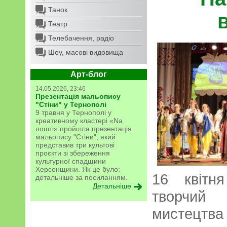
Танок
Театр
Телебачення, радіо
Шоу, масові видовища
Арт-блог
14.05.2026, 23:46
Презентація мальопису
"Стіни" у Тернополі
9 травня у Тернополі у
креативному кластері «Na
пошті» пройшла презентація
мальопису "Стіни", який
представив три культові
проєкти зі збереження
культурної спадщини
Херсонщини. Як це було:
16 квітн
детальніше за посиланням.
Детальніше
творчий
мистецтва