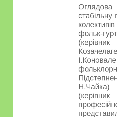
Оглядов
стабільну 
колектив
фольк-г
(керівник 
Козачелаг
І.Конов
фолькл
Підстепне
Н.Чайка)
(керівн
професійн
представ