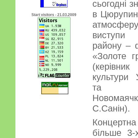
сьогодні з
в Цюрупин
Start visitors - 21.03.2009
атмосфер
виступи 
району – 
«Золоте г
(керівник
культури 
та тр
Новомаячк
С.Санін).
Концертн
більше 3-