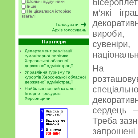
бісероплет
Шкільні підручники
Інше
м’які ігр
Не цікавлюся історією
взагалі
декоратив
Архів голосувань
вироби, 
сувеніри
Партнери
Департамент реалізації
національн
гуманітарної політики
Херсонської обласної
державної адміністрації
На др
Управління туризму та
розташо
курортів Херсонської обласної
державної адміністрації
спеціал
Найбільш повний каталог
Інтернет-ресурсів
декоратив
Херсонщини
сердець –
Треба зазн
запрошені 