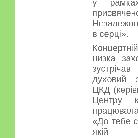
у рамках
присвяч
Незалежно
в серці».
Концертні
низка зах
зустріча
духовий 
ЦКД (керів
Центру к
працювала
«До тебе с
якій 