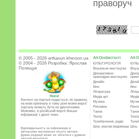
праворуч
© 2005 - 2026 artkavun.kherson.ua
Art-Особистості
Art-О
© 2004 - 2026 Розробка:
Ярослав
КУЛЬТУРОЛОГІЯ
КУЛЬ
Полещук
Візуальне мистецтво
Візу
Декоративно-
Деко
прикладне мистецтво
прик
Дизайн
Диза
Кіно
Кіно
Література
Літер
Увага!
Медіа арт
Медіа
Контент на порталі подається, як правило,
Музика
Музи
на мові оригіналу и тому різні мовні версії
Реклама
Рекл
порталу можуть бути не ідентичними.
Можливо, в російській версії більше
Танок
Тано
інформації з даної теми.
Театр
Теат
Телебачення, радіо
Телеб
Шоу, масові видовища
Шоу,
Відповідальність за інформацію в
авторських матеріалах несуть автори.
Думка редакції може не збігатися з думкою
авторів матеріалу.