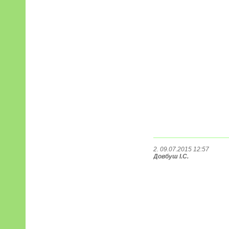
2. 09.07.2015 12:57
Довбуш І.С.