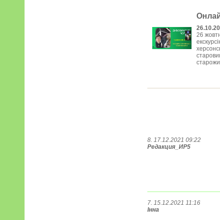
Онлай
26.10.2
26 жовт
екскурс
херсонсь
старовин
старожит
8. 17.12.2021 09:22
Редакция_ИР5
7. 15.12.2021 11:16
Інна