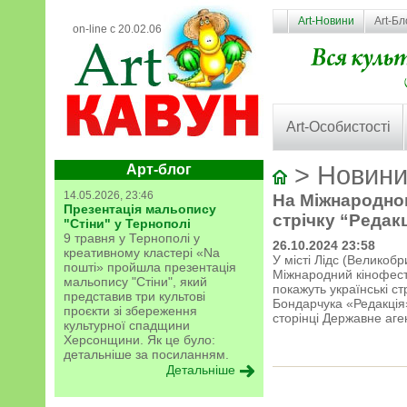
Art-Новини
Art-Бл
on-line с 20.02.06
Art-Особистості
> Новини
Арт-блог
14.05.2026, 23:46
На Міжнародном
Презентація мальопису
стрічку “Редак
"Стіни" у Тернополі
9 травня у Тернополі у
26.10.2024 23:58
креативному кластері «Na
У місті Лідс (Великобр
пошті» пройшла презентація
Міжнародний кінофести
мальопису "Стіни", який
покажуть українські с
представив три культові
Бондарчука «Редакція
проєкти зі збереження
сторінці Державне аген
культурної спадщини
Херсонщини. Як це було:
детальніше за посиланням.
Детальніше