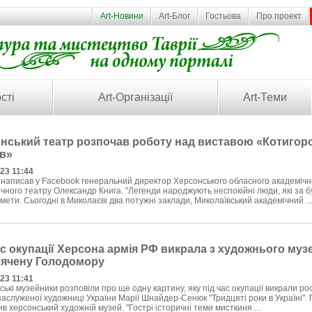
Art-Новини
Art-Блог
Гостьова
Про проект
сті
Art-Організації
Art-Теми
нський театр розпочав роботу над виставою «Котигор
ів»
23 11:44
написав у Facebook генеральний директор Херсонського обласного академічн
ного театру Олександр Книга. "Легенди народжують неспокійні люди, які за б
 мети. Сьогодні в Миколаєві два потужні заклади, Миколаївський академічний ...
ас окупації Херсона армія РФ викрала з художнього муз
ячену Голодомору
23 11:41
кі музейники розповіли про ще одну картину, яку під час окупації викрали росі
аслуженої художниці України Марії Шнайдер-Сенюк "Тридцяті роки в Україні".
в херсонський художній музей. "Гострі історичні теми мисткиня ...