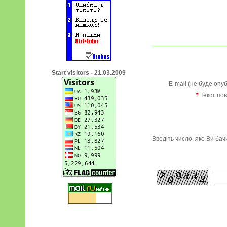
Start visitors - 21.03.2009
E-mail (не буде опу
*
Текст по
Введіть число, яке Ви ба