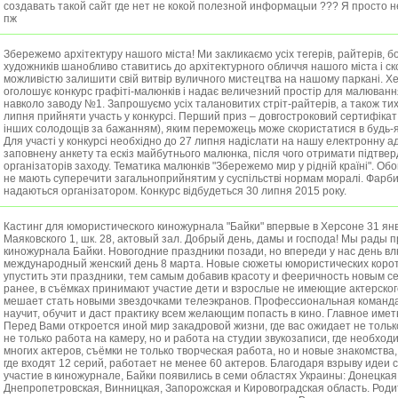
создавать такой сайт где нет не кокой полезной информацыи ??? Я просто 
пж
Збережемо архітектуру нашого міста! Ми закликаємо усіх тегерів, райтерів, бо
художників шанобливо ставитись до архітектурного обличчя нашого міста і с
можливістю залишити свій витвір вуличного мистецтва на нашому паркані. Х
оголошує конкурс графіті-малюнків і надає величезний простір для малювання
навколо заводу №1. Запрошуємо усіх талановитих стріт-райтерів, а також тих
липня прийняти участь у конкурсі. Перший приз – довгостроковий сертифікат
інших солодощів за бажанням), яким переможець може скористатися в будь-я
Для участі у конкурсі необхідно до 27 липня надіслати на нашу електронну а
заповнену анкету та ескіз майбутнього малюнка, після чого отримати підтвер
організаторів заходу. Тематика малюнків "Збережемо мир у рідній країні". Об
не мають суперечити загальноприйнятим у суспільстві нормам моралі. Фарб
надаються організатором. Конкурс відбудеться 30 липня 2015 року.
Кастинг для юмористического киножурнала "Байки" впервые в Херсоне 31 янв
Маяковского 1, шк. 28, актовый зал. Добрый день, дамы и господа! Мы рады 
киножурнала Байки. Новогодние праздники позади, но впереди у нас день в
международный женский день 8 марта. Новые сюжеты юмористических корот
упустить эти праздники, тем самым добавив красоту и фееричность новым се
ранее, в съёмках принимают участие дети и взрослые не имеющие актерского
мешает стать новыми звездочками телеэкранов. Профессиональная команда
научит, обучит и даст практику всем желающим попасть в кино. Главное име
Перед Вами откроется иной мир закадровой жизни, где вас ожидает не тольк
не только работа на камеру, но и работа на студии звукозаписи, где необход
многих актеров, съёмки не только творческая работа, но и новые знакомства
где входят 12 серий, работает не менее 60 актеров. Благодаря взрыву идеи 
участие в киножурнале, Байки появились в семи областях Украины: Донецкая,
Днепропетровская, Винницкая, Запорожская и Кировоградская область. Родит