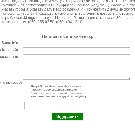
шанс, подарить своим детям мечту и творческое детство. Ведь, кто знает, воз
будущее. Для регистрации в киножурнале, Вам необходимо: 1) Указать на ст
Указать город 3) Указать дату и год рождения. 4) Прикрепить 2 лучшие фотог
телефон для связи 6) Скачать, распечатать и заполнить документы в группе.
https://vk.com/kinogurnal_bayki_11_season Регистрация открыта до 30 января
по телефонам: (050) 955 03 50; (050) 494 12 10
Напишіть свій коментар
Ваше ім'я
блікований)
відомлення
чите праворуч
Якщо Ви не бачите зображення з
числом - змініть настроювання
браузера так, щоб відображались
картинки та перезагрузіть сторінку.