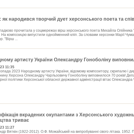
: як народився творчий дует херсонського поета та спі
падково прочитала у соцмережах вірш херсонського поета Михайла Олійника "
. На композицію випустили однойменний кліп. За словами херсонки Марії Чума
. "Вірш ...
ному артисту України Олександру Гоноболіну виповнил
23 11:35
опада 2023 Народному артисту України, відомому композитору, скрипалю і ди
нину Херсона Олександру Чарльзовичу Гоноболіну виповнилося 70 років! Деп
рної політики Херсонської обласної державної адміністрації вітає Олександра 
ифікація вкрадених окупантами з Херсонського художн
цтва триває
23 11:27
р Вяткін (1922-2012). О.Ф. Можайський на випробуванні свого літака. 1952. П