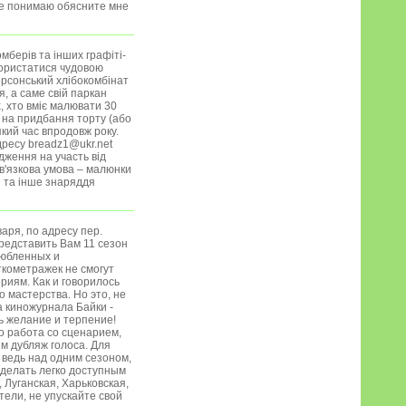
не понимаю обясните мне
мберів та інших графіті-
користатися чудовою
ерсонський хлібокомбінат
, а саме свій паркан
, хто вміє малювати 30
 на придбання торту (або
кий час впродовж року.
дресу breadz1@ukr.net
дження на участь від
ов'язкова умова – малюнки
и та інше знаряддя
аря, по адресу пер.
представить Вам 11 сезон
любленных и
кометражек не смогут
риям. Как и говорилось
 мастерства. Но это, не
 киножурнала Байки -
ть желание и терпение!
о работа со сценарием,
им дубляж голоса. Для
, ведь над одним сезоном,
сделать легко доступным
 Луганская, Харьковская,
ели, не упускайте свой