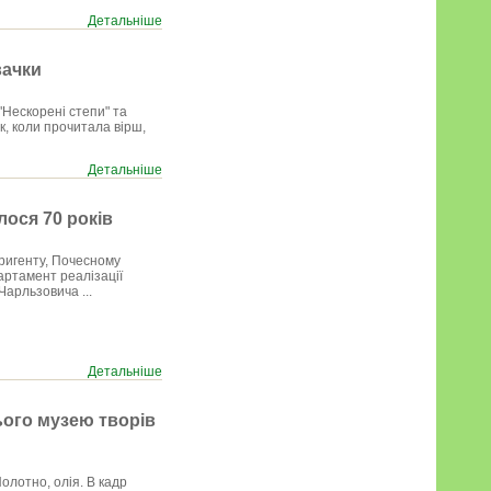
Детальніше
вачки
Нескорені степи" та
к, коли прочитала вірш,
Детальніше
ося 70 років
ригенту, Почесному
артамент реалізації
Чарльзовича ...
Детальніше
ього музею творів
олотно, олія. В кадр