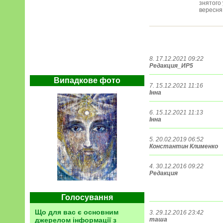
знятого
вересня 
8. 17.12.2021 09:22
Редакция_ИР5
Випадкове фото
7. 15.12.2021 11:16
Інна
6. 15.12.2021 11:13
Інна
5. 20.02.2019 06:52
Константин Клименко
4. 30.12.2016 09:22
Редакция
Голосування
Що для вас є основним
3. 29.12.2016 23:42
джерелом інформації з
таша