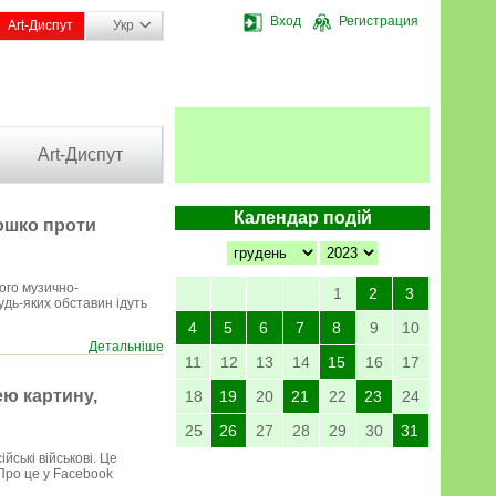
Вход
Регистрация
Art-Диспут
Укр
Art-Диспут
Календар подій
ошко проти
ого музично-
1
2
3
удь-яких обставин ідуть
4
5
6
7
8
9
10
Детальніше
11
12
13
14
15
16
17
ею картину,
18
19
20
21
22
23
24
25
26
27
28
29
30
31
йські військові. Це
 Про це у Facebook