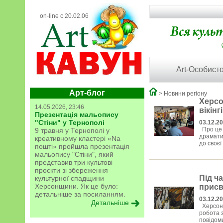
on-line с 20.02.06
Art-Особисто
Арт-блог
> Новини регіону
Херсо
14.05.2026, 23:46
вікінг
Презентація мальопису
"Стіни" у Тернополі
03.12.20
Про це 
9 травня у Тернополі у
драматич
креативному кластері «Na
до своєї
пошті» пройшла презентація
мальопису "Стіни", який
представив три культові
проєкти зі збереження
Під ч
культурної спадщини
Херсонщини. Як це було:
присв
детальніше за посиланням.
03.12.20
Детальніше
Херсонсь
робота з
повідоми