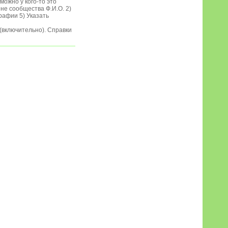
можно у кого-то это
ене сообщества Ф.И.О. 2)
рафии 5) Указать
 (включительно). Справки