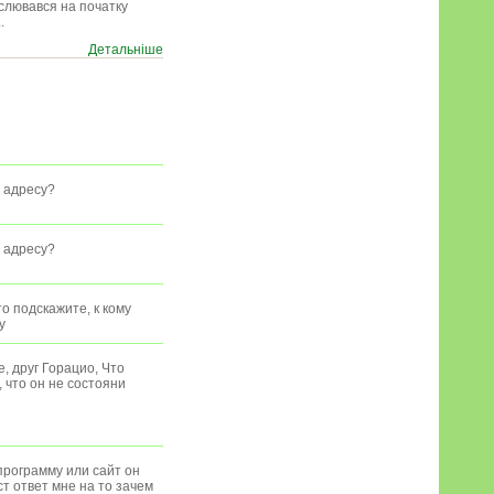
слювався на початку
.
Детальніше
у адресу?
у адресу?
о подскажите, к кому
y
, друг Горацио, Что
 что он не состояни
программу или сайт он
т ответ мне на то зачем