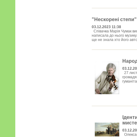
"Нескорені степи"
03.12.2023 11:38
Співачка Марія Чумак ви
написала до нього музику
ще не знала хто його автор
Народ
03.12.20
27 лист
громадя
гуманіта
Ідент
мисте
03.12.20
Олександ