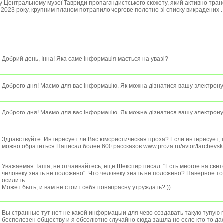
 у Центральному музеї Тавриди пропагандистського сюжету, який активно тран
2023 року, крупним планом потрапило чергове полотно зі списку викрадених ..
Добрий день, Інна! Яка саме інформація мається на увазі?
Доброго дня! Маємо для вас інформацію. Як можна дізнатися вашу электрон
Доброго дня! Маємо для вас інформацію. Як можна дізнатися вашу электрон
Здравствуйте. Интересует ли Вас юмористическая проза? Если интересует, т
можно обратиться.Написал более 600 рассказов.www.proza.ru/avtor/tarchevsk
Уважаемая Таша, не отчаивайтесь, еще Шекспир писал: "Есть многое на свете
человеку знать не положено". Что человеку знать не положено? Наверное то,
осилить...
Может быть, и вам не стоит себя понапрасну утруждать? ))
Вы странные тут нет не какой информацыи для чево создавать такую тупую 
бесполезен обществу и я обсолютно случайно сюда зашла но есле кто то дас