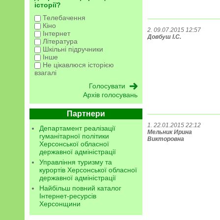
історії?
Телебачення
Кіно
2. 09.07.2015 12:57
Інтернет
Довбуш І.С.
Література
Шкільні підручники
Інше
Не цікавлюся історією
взагалі
Архів голосувань
Партнери
1. 22.01.2015 22:12
Департамент реалізації
Мельник Ирина
гуманітарної політики
Викторовна
Херсонської обласної
державної адміністрації
Управління туризму та
курортів Херсонської обласної
державної адміністрації
Найбільш повний каталог
Інтернет-ресурсів
Херсонщини