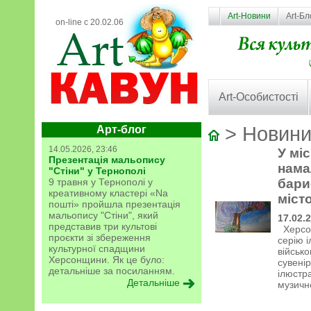
Art-Новини
Art-Бл
on-line с 20.02.06
Art-Особистості
> Новини
Арт-блог
14.05.2026, 23:46
У мі
Презентація мальопису
нама
"Стіни" у Тернополі
9 травня у Тернополі у
бари
креативному кластері «Na
міст
пошті» пройшла презентація
мальопису "Стіни", який
17.02.
представив три культові
Херсон
проєкти зі збереження
серію 
культурної спадщини
військо
Херсонщини. Як це було:
сувені
детальніше за посиланням.
ілюстр
Детальніше
музичн