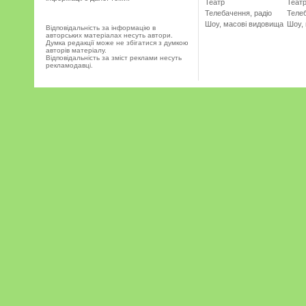
Театр
Теат
Телебачення, радіо
Телеб
Шоу, масові видовища
Шоу,
Відповідальність за інформацію в
авторських матеріалах несуть автори.
Думка редакції може не збігатися з думкою
авторів матеріалу.
Відповідальність за зміст реклами несуть
рекламодавці.