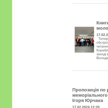
Книг
моло
17.02.
Тепер 
обстрі
читанн
Корабе
заході
Володи
Пропозиція по 
меморіального 
Ігоря Юрчака
17.02.2024 12:20