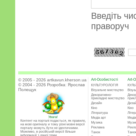
Введіть чи
праворуч
© 2005 - 2026 artkavun.kherson.ua
Art-Особистості
Art-О
© 2004 - 2026 Розробка:
Ярослав
КУЛЬТУРОЛОГІЯ
КУЛЬ
Полещук
Візуальне мистецтво
Візу
Декоративно-
Деко
прикладне мистецтво
прик
Дизайн
Диза
Кіно
Кіно
Література
Літер
Увага!
Медіа арт
Медіа
Контент на порталі подається, як правило,
Музика
Музи
на мові оригіналу и тому різні мовні версії
Реклама
Рекл
порталу можуть бути не ідентичними.
Можливо, в російській версії більше
Танок
Тано
інформації з даної теми.