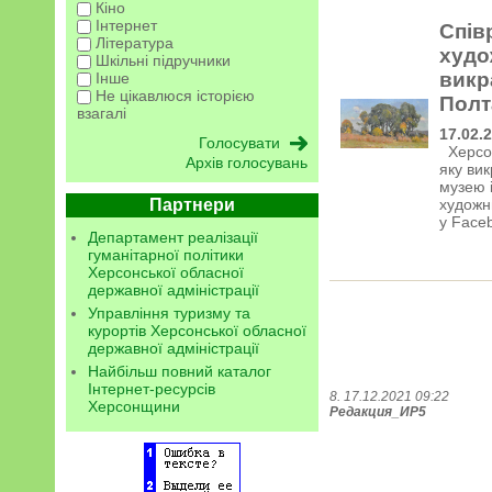
Кіно
Інтернет
Спів
Література
худо
Шкільні підручники
викр
Інше
Не цікавлюся історією
Полт
взагалі
17.02.
Херсон
Архів голосувань
яку вик
музею 
Партнери
художн
у Face
Департамент реалізації
гуманітарної політики
Херсонської обласної
державної адміністрації
Управління туризму та
курортів Херсонської обласної
державної адміністрації
Найбільш повний каталог
Інтернет-ресурсів
8. 17.12.2021 09:22
Херсонщини
Редакция_ИР5