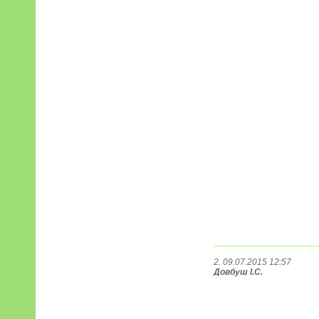
2. 09.07.2015 12:57
Довбуш І.С.