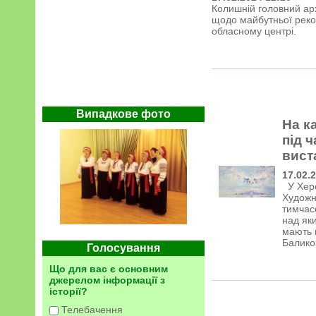
Колишній головний арх
щодо майбутньої реко
обласному центрі.
Випадкове фото
На к
під 
вист
17.02.
У Херс
Художн
тимчасо
над яки
мають 
Балико
Голосування
Що для вас є основним
джерелом інформації з
історії?
Телебачення