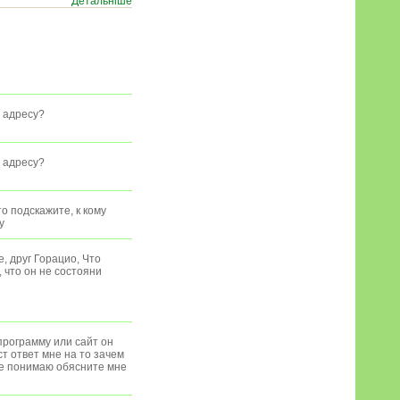
Детальніше
у адресу?
у адресу?
о подскажите, к кому
y
, друг Горацио, Что
 что он не состояни
программу или сайт он
т ответ мне на то зачем
не понимаю обясните мне