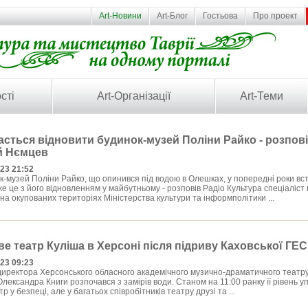
Art-Новини
Art-Блог
Гостьова
Про проект
сті
Art-Організації
Art-Теми
асться відновити будинок-музей Поліни Райко - розпов
й Нємцев
023 21:52
-музей Поліни Райко, що опинився під водою в Олешках, у попередні роки вс
 це з його відновленням у майбутньому - розповів Радіо Культура спеціаліст 
 на окупованих територіях Міністерства культури та інформполітики ...
ве театр Куліша в Херсоні після підриву Каховської ГЕС
023 09:23
иректора Херсонського обласного академічного музично-драматичного театру
лександра Книги розпочався з замірів води. Станом на 11:00 ранку її рівень у
р у безпеці, але у багатьох співробітників театру друзі та ...