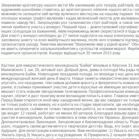
Збережемо архітектуру нашого міста! Ми закликаємо усіх тегерів, райтерів, бо
художників шанобливо ставитись до архітектурного обличчя нашого міста і с
можливістю залишити свій витвір вуличного мистецтва на нашому паркані. Х
оголошує конкурс графіті-малюнків і надає величезний простір для малювання
навколо заводу №1. Запрошуємо усіх талановитих стріт-райтерів, а також тих
липня прийняти участь у конкурсі. Перший приз – довгостроковий сертифікат
інших солодощів за бажанням), яким переможець може скористатися в будь-я
Для участі у конкурсі необхідно до 27 липня надіслати на нашу електронну а
заповнену анкету та ескіз майбутнього малюнка, після чого отримати підтвер
організаторів заходу. Тематика малюнків "Збережемо мир у рідній країні". Об
не мають суперечити загальноприйнятим у суспільстві нормам моралі. Фарб
надаються організатором. Конкурс відбудеться 30 липня 2015 року.
Кастинг для юмористического киножурнала "Байки" впервые в Херсоне 31 янв
Маяковского 1, шк. 28, актовый зал. Добрый день, дамы и господа! Мы рады 
киножурнала Байки. Новогодние праздники позади, но впереди у нас день в
международный женский день 8 марта. Новые сюжеты юмористических корот
упустить эти праздники, тем самым добавив красоту и фееричность новым се
ранее, в съёмках принимают участие дети и взрослые не имеющие актерского
мешает стать новыми звездочками телеэкранов. Профессиональная команда
научит, обучит и даст практику всем желающим попасть в кино. Главное име
Перед Вами откроется иной мир закадровой жизни, где вас ожидает не тольк
не только работа на камеру, но и работа на студии звукозаписи, где необход
многих актеров, съёмки не только творческая работа, но и новые знакомства
где входят 12 серий, работает не менее 60 актеров. Благодаря взрыву идеи 
участие в киножурнале, Байки появились в семи областях Украины: Донецкая,
Днепропетровская, Винницкая, Запорожская и Кировоградская область. Родит
шанс, подарить своим детям мечту и творческое детство. Ведь, кто знает, воз
будущее. Для регистрации в киножурнале, Вам необходимо: 1) Указать на ст
Указать город 3) Указать дату и год рождения. 4) Прикрепить 2 лучшие фотог