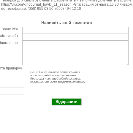
телефон для связи 6) Скачать, распечатать и заполнить документы в группе.
https://vk.com/kinogurnal_bayki_11_season Регистрация открыта до 30 января
по телефонам: (050) 955 03 50; (050) 494 12 10
Напишіть свій коментар
Ваше ім'я
блікований)
відомлення
чите праворуч
Якщо Ви не бачите зображення з
числом - змініть настроювання
браузера так, щоб відображались
картинки та перезагрузіть сторінку.