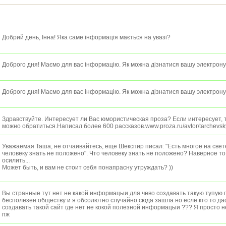
Добрий день, Інна! Яка саме інформація мається на увазі?
Доброго дня! Маємо для вас інформацію. Як можна дізнатися вашу электрон
Доброго дня! Маємо для вас інформацію. Як можна дізнатися вашу электрон
Здравствуйте. Интересует ли Вас юмористическая проза? Если интересует, т
можно обратиться.Написал более 600 рассказов.www.proza.ru/avtor/tarchevsk
Уважаемая Таша, не отчаивайтесь, еще Шекспир писал: "Есть многое на свете
человеку знать не положено". Что человеку знать не положено? Наверное то,
осилить...
Может быть, и вам не стоит себя понапрасну утруждать? ))
Вы странные тут нет не какой информацыи для чево создавать такую тупую 
бесполезен обществу и я обсолютно случайно сюда зашла но есле кто то дас
создавать такой сайт где нет не кокой полезной информацыи ??? Я просто 
пж