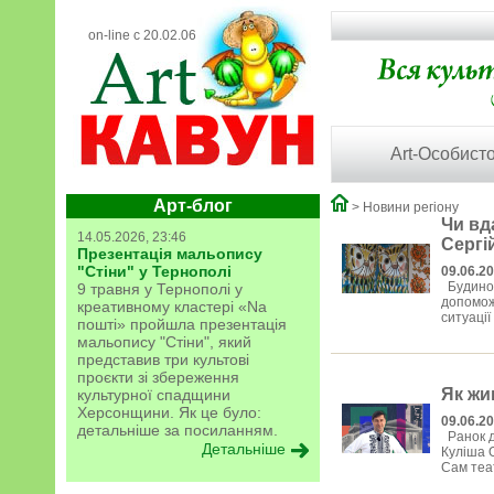
on-line с 20.02.06
Art-Особисто
Арт-блог
> Новини регіону
Чи вд
14.05.2026, 23:46
Сергі
Презентація мальопису
"Стіни" у Тернополі
09.06.2
Будинок
9 травня у Тернополі у
допоможе
креативному кластері «Na
ситуації
пошті» пройшла презентація
мальопису "Стіни", який
представив три культові
проєкти зі збереження
Як жи
культурної спадщини
Херсонщини. Як це було:
09.06.2
детальніше за посиланням.
Ранок д
Детальніше
Куліша О
Сам теат