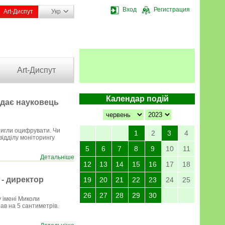
Вход
Регистрация
Art-Диспут
Укр
Art-Диспут
Календар подій
ідає науковець
тигли оцифрувати. Чи
1
2
3
4
відділу моніторингу
5
6
7
8
9
10
11
Детальніше
12
13
14
15
16
17
18
 - директор
19
20
21
22
23
24
25
26
27
28
29
30
 імені Миколи
пав на 5 сантиметрів.