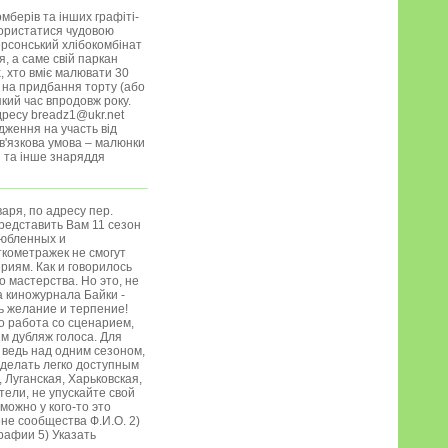
мберів та інших графіті-
користатися чудовою
ерсонський хлібокомбінат
, а саме свій паркан
, хто вміє малювати 30
 на придбання торту (або
кий час впродовж року.
дресу breadz1@ukr.net
дження на участь від
ов'язкова умова – малюнки
и та інше знаряддя
аря, по адресу пер.
представить Вам 11 сезон
любленных и
кометражек не смогут
риям. Как и говорилось
 мастерства. Но это, не
 киножурнала Байки -
ть желание и терпение!
о работа со сценарием,
им дубляж голоса. Для
, ведь над одним сезоном,
сделать легко доступным
 Луганская, Харьковская,
ели, не упускайте свой
можно у кого-то это
ене сообщества Ф.И.О. 2)
рафии 5) Указать