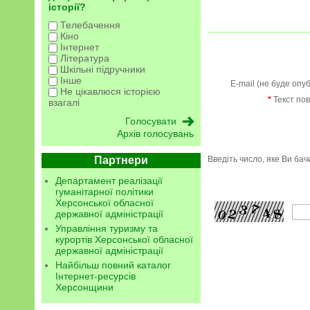
історії?
Телебачення
Кіно
Інтернет
Література
Шкільні підручники
Інше
E-mail (не буде опу
Не цікавлюся історією
*
Текст по
взагалі
Архів голосувань
Партнери
Введіть число, яке Ви ба
Департамент реалізації
гуманітарної політики
Херсонської обласної
державної адміністрації
Управління туризму та
курортів Херсонської обласної
державної адміністрації
Найбільш повний каталог
Інтернет-ресурсів
Херсонщини