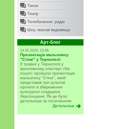
Танок
Театр
Телебачення, радіо
Шоу, масові видовища
Арт-блог
14.05.2026, 23:46
Презентація мальопису
"Стіни" у Тернополі
9 травня у Тернополі у
креативному кластері «Na
пошті» пройшла презентація
мальопису "Стіни", який
представив три культові
проєкти зі збереження
культурної спадщини
Херсонщини. Як це було:
детальніше за посиланням.
Детальніше