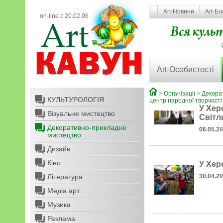
Art-Новини
Art-Бл
on-line с 20.02.06
Art-Особистості
>
Організації
>
Декора
КУЛЬТУРОЛОГІЯ
центр народної творчості
У Хер
Візуальне мистецтво
Світл
Декоративно-прикладне
06.05.2
мистецтво
Дизайн
Кіно
У Хер
Література
30.04.20
Медіа арт
Музика
Реклама