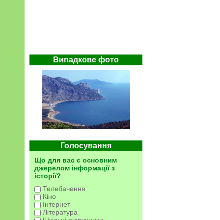
Випадкове фото
Голосування
Що для вас є основним
джерелом інформації з
історії?
Телебачення
Кіно
Інтернет
Література
Шкільні підручники