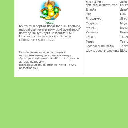
Декоративно-
Деко
прикладне мистецтво
прик
Дизайн
Диза
Кіно
Кіно
Література
Літер
Увага!
Медіа арт
Медіа
Контент на порталі подається, як правило,
Музика
Музи
на мові оригіналу и тому різні мовні версії
Реклама
Рекл
порталу можуть бути не ідентичними.
Можливо, в російській версії більше
Танок
Тано
інформації з даної теми.
Театр
Теат
Телебачення, радіо
Телеб
Шоу, масові видовища
Шоу,
Відповідальність за інформацію в
авторських матеріалах несуть автори.
Думка редакції може не збігатися з думкою
авторів матеріалу.
Відповідальність за зміст реклами несуть
рекламодавці.