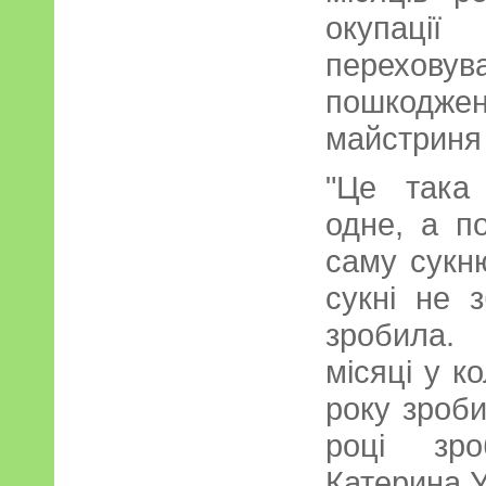
окупаці
переховув
пошкоджені
майстриня 
"Це така
одне, а п
саму сукню
сукні не 
зробила.
місяці у к
року зроби
році зро
Катерина У