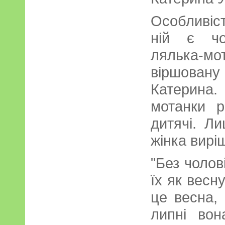
Особливіст
ній є чо
лялька-
віршован
Катерина
мотанки р
дитячі. Ли
жінка вирі
"Без чолов
їх як весну
це весна, 
липні во