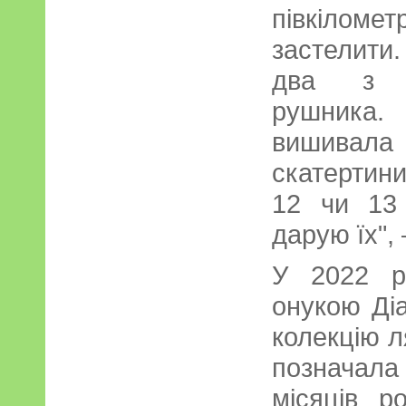
півкілом
застелити.
два з п
рушника
вишивала
скатертини
12 чи 13
дарую їх",
У 2022 р
онукою Ді
колекцію л
позначал
місяців р