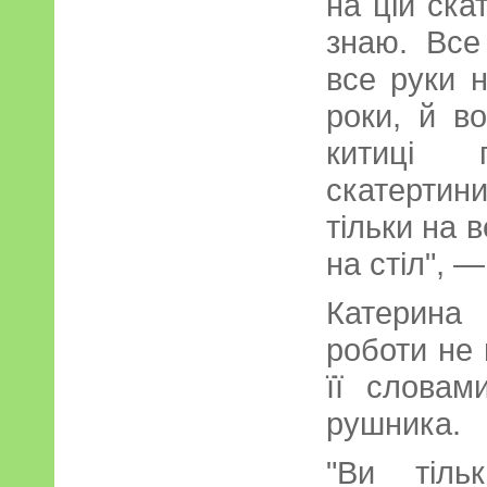
на цій ска
знаю. Все
все руки н
роки, й в
китиці 
скатерти
тільки на в
на стіл", —
Катерина
роботи не 
її словам
рушника.
"Ви тіль