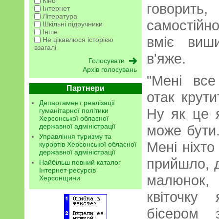
Кіно
говорить
Інтернет
Література
самостійн
Шкільні підручники
Інше
вміє виш
Не цікавлюся історією
взагалі
в'яже.
Архів голосувань
"Мені все
Партнери
отак крути
Департамент реалізації
Ну як це 
гуманітарної політики
Херсонської обласної
державної адміністрації
може бути
Управління туризму та
Мені ніхто
курортів Херсонської обласної
державної адміністрації
прийшло, 
Найбільш повний каталог
Інтернет-ресурсів
малюнок
Херсонщини
квіточку
бісером 