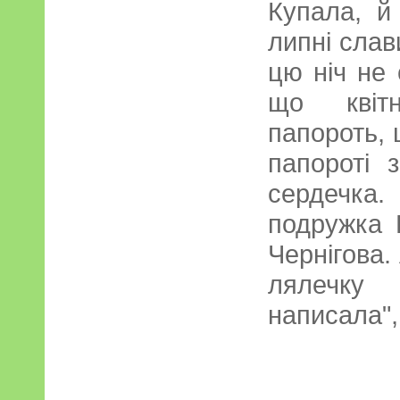
Купала, й
липні сла
цю ніч не 
що квіт
папороть, щ
папороті 
сердечка
подружка 
Чернігова.
лялечку
написала",