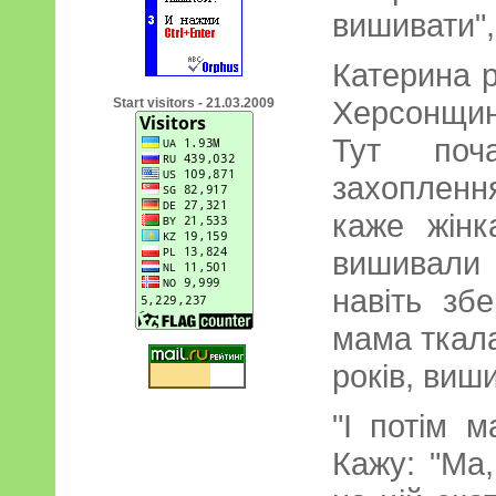
вишивати",
Катерина р
Херсонщину
Start visitors - 21.03.2009
Тут поч
захопленн
каже жінк
вишивали 
навіть збе
мама ткала
років, виш
"І потім м
Кажу: "Ма