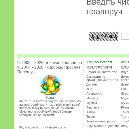
Введіть чи
праворуч
© 2005 - 2026 artkavun.kherson.ua
Art-Особистості
Art-О
© 2004 - 2026 Розробка:
Ярослав
КУЛЬТУРОЛОГІЯ
КУЛЬ
Полещук
Візуальне мистецтво
Візу
Декоративно-
Деко
прикладне мистецтво
прик
Дизайн
Диза
Кіно
Кіно
Література
Літер
Увага!
Медіа арт
Медіа
Контент на порталі подається, як правило,
Музика
Музи
на мові оригіналу и тому різні мовні версії
Реклама
Рекл
порталу можуть бути не ідентичними.
Можливо, в російській версії більше
Танок
Тано
інформації з даної теми.
Театр
Теат
Телебачення, радіо
Телеб
Шоу, масові видовища
Шоу,
Відповідальність за інформацію в