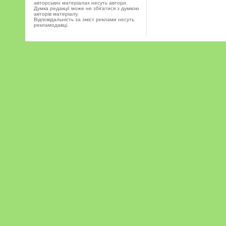
авторських матеріалах несуть автори.
Думка редакції може не збігатися з думкою
авторів матеріалу.
Відповідальність за зміст реклами несуть
рекламодавці.