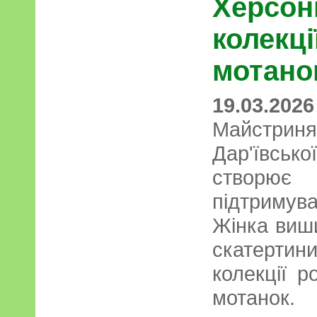
Херсон
колекці
мотано
19.03.2026
Майстрин
Дар'ївсько
створює
підтримува
Жінка виш
скатерти
колекції р
мотанок.