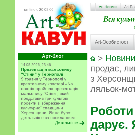
Art-Новини
Art-Бл
on-line с 20.02.06
Art-Особистості
>
Новини
Арт-блог
14.05.2026, 23:46
продає, ли
Презентація мальопису
"Стіни" у Тернополі
з Херсонщи
9 травня у Тернополі у
креативному кластері «Na
ляльок-мо
пошті» пройшла презентація
мальопису "Стіни", який
представив три культові
проєкти зі збереження
Роботи
культурної спадщини
Херсонщини. Як це було:
детальніше за посиланням.
дарує. 
Детальніше