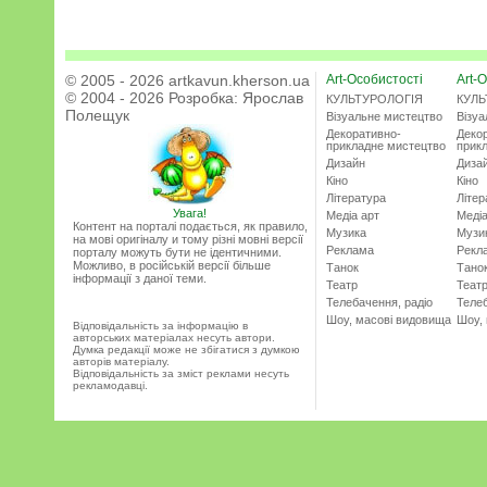
© 2005 - 2026 artkavun.kherson.ua
Art-Особистості
Art-О
© 2004 - 2026 Розробка:
Ярослав
КУЛЬТУРОЛОГІЯ
КУЛЬ
Полещук
Візуальне мистецтво
Візу
Декоративно-
Деко
прикладне мистецтво
прик
Дизайн
Диза
Кіно
Кіно
Література
Літер
Увага!
Медіа арт
Медіа
Контент на порталі подається, як правило,
Музика
Музи
на мові оригіналу и тому різні мовні версії
Реклама
Рекл
порталу можуть бути не ідентичними.
Можливо, в російській версії більше
Танок
Тано
інформації з даної теми.
Театр
Теат
Телебачення, радіо
Телеб
Шоу, масові видовища
Шоу,
Відповідальність за інформацію в
авторських матеріалах несуть автори.
Думка редакції може не збігатися з думкою
авторів матеріалу.
Відповідальність за зміст реклами несуть
рекламодавці.