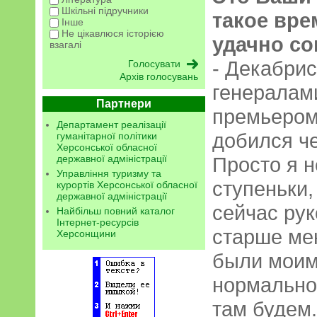
Шкільні підручники
такое вре
Інше
Не цікавлюся історією
удачно с
взагалі
- Декабрис
Архів голосувань
генералами
Партнери
премьером.
Департамент реалізації
добился ч
гуманітарної політики
Херсонської обласної
державної адміністрації
Просто я н
Управління туризму та
ступеньки,
курортів Херсонської обласної
державної адміністрації
сейчас ру
Найбільш повний каталог
Інтернет-ресурсів
старше мен
Херсонщини
были моим
нормально 
там будем.