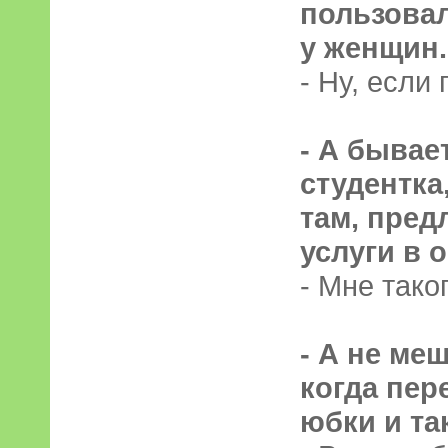
пользова
у женщин.
- Ну, если 
- А бывае
студентка
там, пред
услуги в 
- Мне тако
- А не ме
когда пе
юбки и та