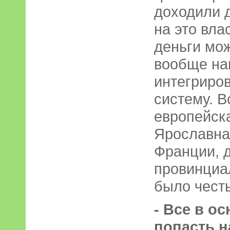
доходили д
на это вла
деньги мож
вообще на
интегриро
систему. В
европейска
Ярославна
Франции, д
провинциа
было чест
- Все в о
попасть н