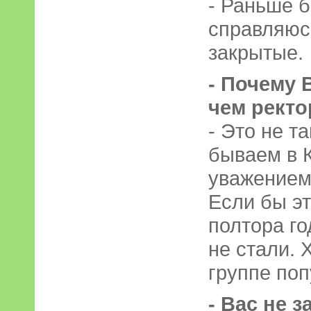
- Раньше 
справляюсь
закрытые.
- Почему 
чем ректо
- Это не т
бываем в К
уважением 
Если бы эт
полтора г
не стали. 
группе поп
- Вас не з