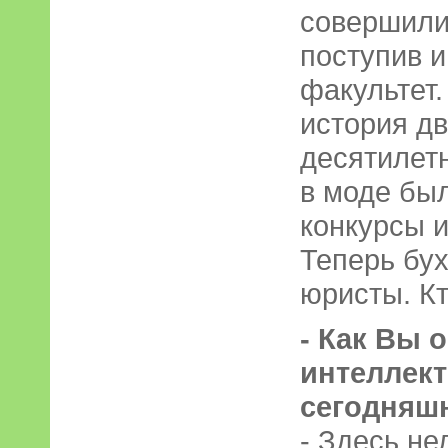
совершили
поступив и
факультет.
история дв
десятилет
в моде бы
конкурсы и
Теперь бу
юристы. К
- Как Вы 
интеллек
сегодняш
- Здесь не