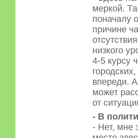
меркой. Та
поначалу о
причине ча
отсутствия
низкого ур
4-5 курсу 
городских,
впереди. А
может рас
от ситуаци
- В полит
- Нет, мне
место здес