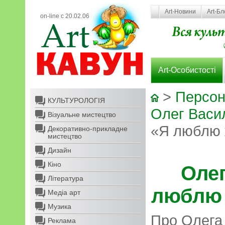
Art-Новини
Art-Бл
on-line с 20.02.06
Art-Особистості
>
Персон
КУЛЬТУРОЛОГІЯ
Олег Васи
Візуальне мистецтво
«Я люблю ж
Декоративно-прикладне
мистецтво
Дизайн
Кіно
Оле
Література
люблю 
Медіа арт
Музика
Про Олега
Реклама