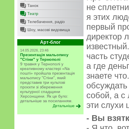
не сплетни
Танок
Театр
я этих люд
Телебачення, радіо
первый про
Шоу, масові видовища
директор л
Арт-блог
известный.
14.05.2026, 23:46
часть студ
Презентація мальопису
"Стіни" у Тернополі
а где деньг
9 травня у Тернополі у
креативному кластері «Na
пошті» пройшла презентація
знаете что
мальопису "Стіни", який
представив три культові
обсуждать
проєкти зі збереження
культурної спадщини
собой, а с
Херсонщини. Як це було:
детальніше за посиланням.
эти слухи 
Детальніше
- Вы взят
- Я что, во