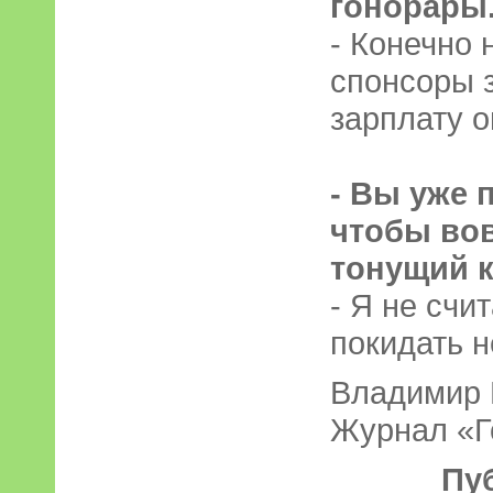
гонорары.
- Конечно 
спонсоры з
зарплату о
- Вы уже 
чтобы во
тонущий 
- Я не счи
покидать н
Владимир
Журнал «Г
Пу