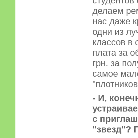
студентов 
делаем рем
нас даже к
одни из л
классов в 
плата за о
грн. за по
самое мал
"плотников
- И, конеч
устраива
с пригла
"звезд"? 