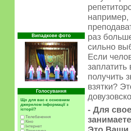
репетиторст
например, 
преподават
раз больш
Випадкове фото
сильно выб
Если чело
заплатить 
получить з
взятки? Эт
Голосування
довузовско
Що для вас є основним
джерелом інформації з
- Для сво
історії?
Телебачення
занимает
Кіно
Інтернет
Это Ваши 
Література