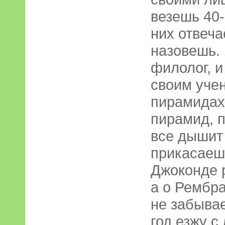
везешь 40-
них отвеча
назовешь. 
филолог, и
своим уче
пирамидах
пирамид, п
все дышит
прикасаешь
Джоконде 
а о Рембра
не забывае
год езжу с