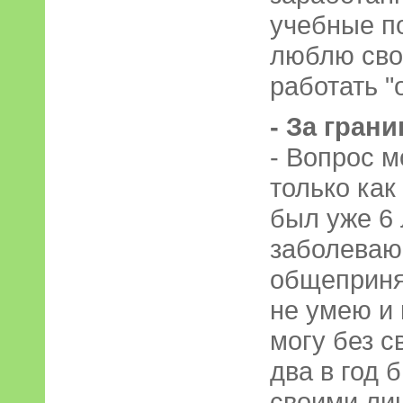
учебные п
люблю сво
работать "о
- За гран
- Вопрос м
только как
был уже 6 
заболеваю,
общеприня
не умею и 
могу без с
два в год 
своими ли