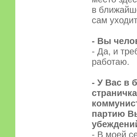
в ближайш
сам уходит
- Вы чело
- Да, и тре
работаю.
- У Вас в
страничка
коммунист
партию В
убеждени
- В моей с