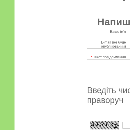
Напиші
Ваше ім'я
E-mail (не буде
опублікований)
*
Текст повідомлення
Введіть чи
праворуч