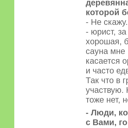
деревянна
которой б
- Не скажу
- юрист, з
хорошая, б
сауна мне 
касается о
и часто ед
Так что в 
участвую. 
тоже нет, н
- Люди, к
с Вами, г