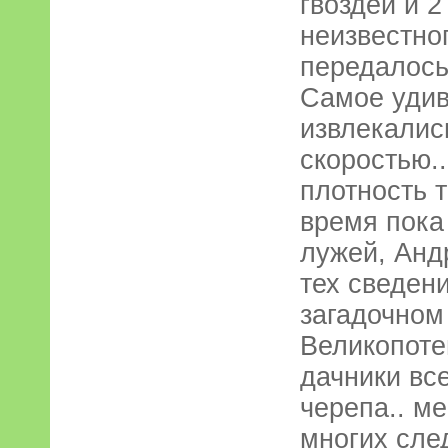
гвоздей и 
неизвестног
передалось
Самое удив
извлекалис
скоростью..
плотность т
время пока
лужей, Анд
тех сведен
загадочном
Великопоте
дачники вс
черепа.. ме
многих сле