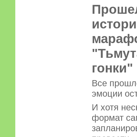
Проше
истори
мараф
"Тьмут
гонки"
Все прошл
эмоции ос
И хотя не
формат са
запланиро