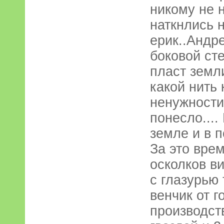
никому не 
наткнлись 
ерик..Андр
боковой сте
пласт земл
какой нить
ненужности.
понесло....
земле и в п
За это врем
осколков в
с глазурью 
венчик от 
производст