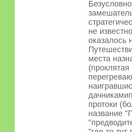
Безусловно
замешатель
стратегиче
не известно
оказалось н
Путешестви
места назн
(проклятая
перегреваю
наигравшис
дачникамип
протоки (б
название "П
"предводит
"где-то тут