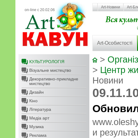
Art-Новини
Art-Бл
on-line с 20.02.06
Art-Особистості
>
Організ
КУЛЬТУРОЛОГІЯ
>
Центр жи
Візуальне мистецтво
Новини
Декоративно-прикладне
мистецтво
09.11.1
Дизайн
Кіно
Обновил
Література
Медіа арт
www.olesh
Музика
и результа
Реклама