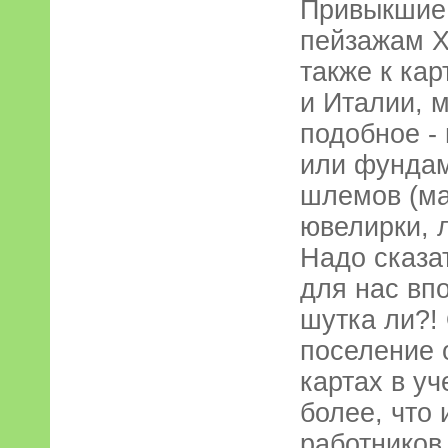
Привыкшие
пейзажам Х
также к кар
и Италии, 
подобное -
или фундам
шлемов (ма
ювелирки, 
Надо сказа
для нас вп
шутка ли?!
поселение 
картах в уч
более, что 
работников