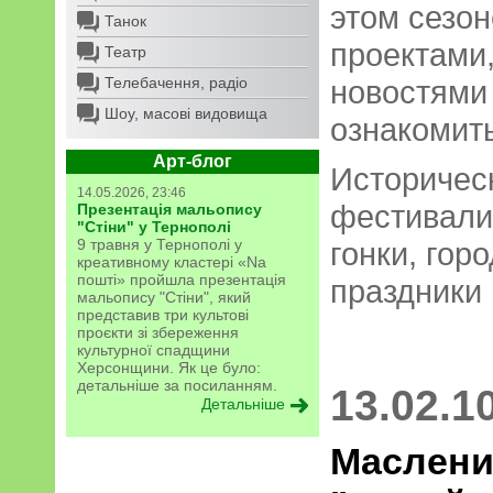
этом сезон
Танок
проектами
Театр
Телебачення, радіо
новостями
Шоу, масові видовища
ознакомит
Арт-блог
Историчес
14.05.2026, 23:46
фестивали
Презентація мальопису
"Стіни" у Тернополі
9 травня у Тернополі у
гонки, гор
креативному кластері «Na
пошті» пройшла презентація
праздники 
мальопису "Стіни", який
представив три культові
проєкти зі збереження
культурної спадщини
Херсонщини. Як це було:
детальніше за посиланням.
13.02.1
Детальніше
Маслени