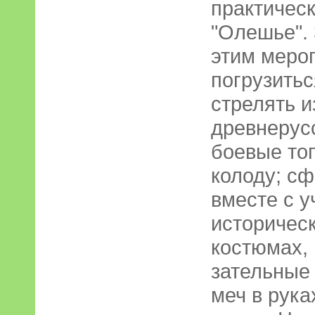
практичес
"Олешье".
этим меро
погрузитьс
стрелять и
древнерусс
боевые то
колоду; с
вместе с у
историчес
костюмах, 
зательные
меч в рука