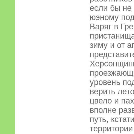
если бы не
юэному под
Варяг в Гре
пристанища
зиму и от а
представит
Херсонщины
проезжающи
уровень по
верить лето
цвело и па
вполне раз
путь, кста
территории