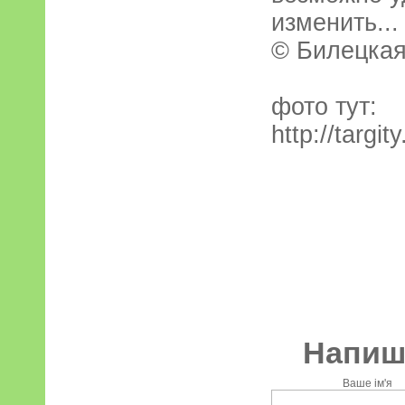
изменить..
© Билецкая
фото тут:
http://targi
Напиші
Ваше ім'я