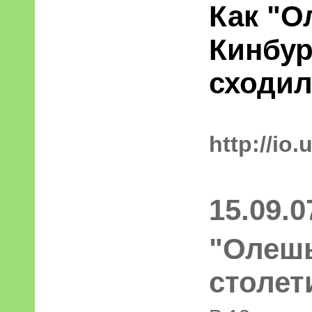
Как "О
Кинбур
сходи
http://io
15.09.0
"Олешь
столет