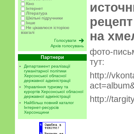
источн
Кіно
Інтернет
Література
рецепт
Шкільні підручники
Інше
Не цікавлюся історією
на хме
взагалі
Архів голосувань
фото-пись
Партнери
тут:
Департамент реалізації
гуманітарної політики
http://vkon
Херсонської обласної
державної адміністрації
act=album
Управління туризму та
курортів Херсонської обласної
державної адміністрації
http://targ
Найбільш повний каталог
Інтернет-ресурсів
Херсонщини