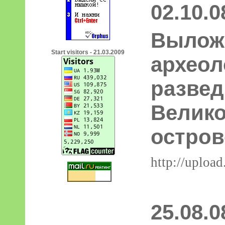
02.10.0
Вылож
Start visitors - 21.03.2009
археол
развед
Велик
остров
http://uploa
25.08.0