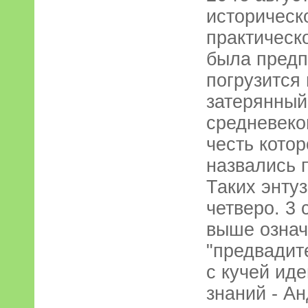
историческ
практическ
была предп
погрузится
затерянный
средневеко
честь кото
назвались 
Таких энту
четверо. 3
выше означ
"предвадит
с кучей ид
знаний - А