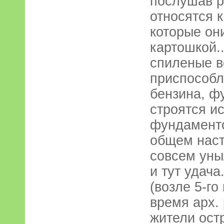
послушав р
относятся 
которые он
картошкой..
спиленые в
приспособл
бензина, ф
строятся и
фундаменто
общем наст
совсем уныл
и тут удача
(возле 5-г
время арх. 
жители ост