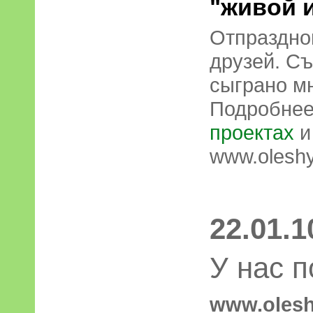
живой 
Отпраздно
друзей. Съ
сыграно мн
Подробнее
проектах
www.olesh
22.01.1
У нас п
www.olesh