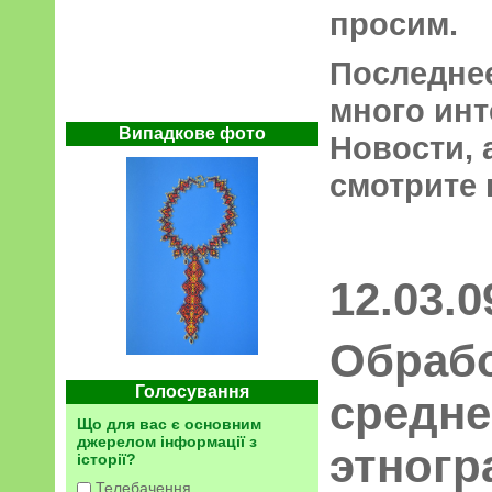
просим.
Последне
много инт
Випадкове фото
Новости,
смотрите 
12.03.0
Обраб
Голосування
средне
Що для вас є основним
джерелом інформації з
этногр
історії?
Телебачення