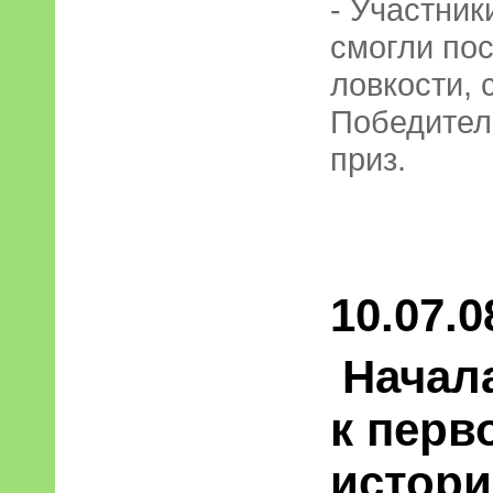
- Участни
смогли по
ловкости, 
Победител
приз.
10.07.0
Начал
к перв
истори