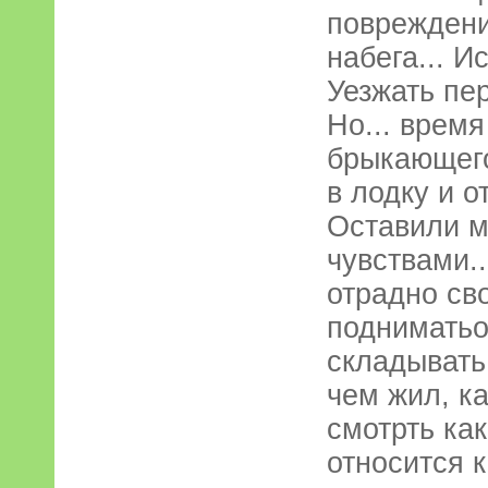
повреждений
набега... И
Уезжать пе
Но... время
брыкающего
в лодку и 
Оставили 
чувствами.
отрадно св
подниматьо
складывать.
чем жил, ка
смотрть ка
относится к