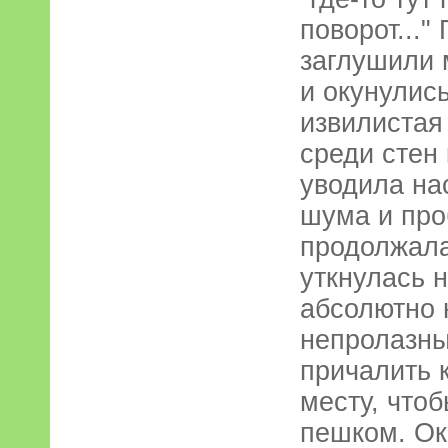
поворот..."
заглушили 
и окунулись
извилистая
среди стен
уводила на
шума и про
продолжала
уткнулась 
абсолютно 
непролазны
причалить 
месту, что
пешком. Ок