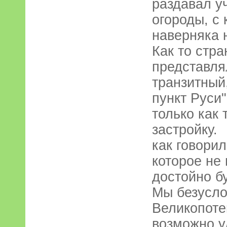
раздавал у
огороды, с
наверняка н
Как то стра
представля
транзитный
пункт Руси
только как 
застройку.
как говори
которое не
достойно б
Мы безусло
Великопотем
возможно у