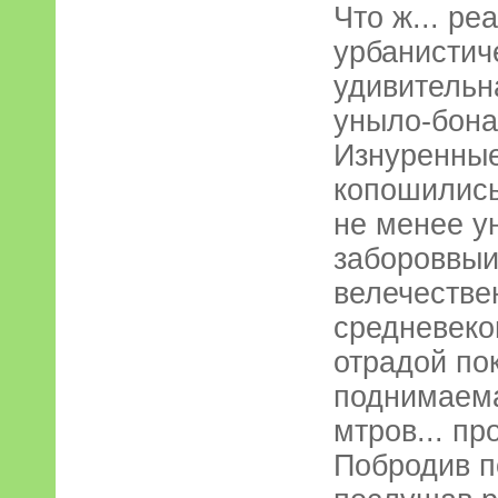
Что ж... ре
урбанистич
удивительн
уныло-бона
Изнуренные
копошились
не менее у
забороввыи
велечестве
средневеко
отрадой по
поднимаема
мтров... пр
Побродив п