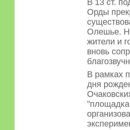
В 13 ст. п
Орды прек
существов
Олешье. Н
жители и г
вновь сопр
благозвуч
В рамках п
дня рожде
Очаковски
"площадка 
организов
экспериме