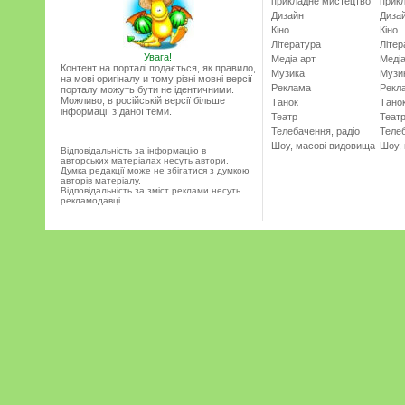
прикладне мистецтво
прик
Дизайн
Диза
Кіно
Кіно
Література
Літер
Увага!
Медіа арт
Медіа
Контент на порталі подається, як правило,
Музика
Музи
на мові оригіналу и тому різні мовні версії
Реклама
Рекл
порталу можуть бути не ідентичними.
Можливо, в російській версії більше
Танок
Тано
інформації з даної теми.
Театр
Теат
Телебачення, радіо
Телеб
Шоу, масові видовища
Шоу,
Відповідальність за інформацію в
авторських матеріалах несуть автори.
Думка редакції може не збігатися з думкою
авторів матеріалу.
Відповідальність за зміст реклами несуть
рекламодавці.