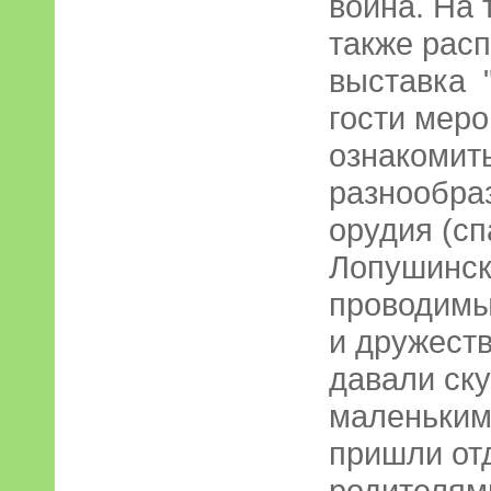
воина. На 
также рас
выставка
гости мер
ознакомить
разнообраз
орудия (с
Лопушинск
проводимы
и дружеств
давали ск
маленьким
пришли от
родителям