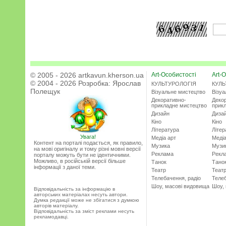
© 2005 - 2026 artkavun.kherson.ua
Art-Особистості
Art-О
© 2004 - 2026 Розробка:
Ярослав
КУЛЬТУРОЛОГІЯ
КУЛЬ
Полещук
Візуальне мистецтво
Візу
Декоративно-
Деко
прикладне мистецтво
прик
Дизайн
Диза
Кіно
Кіно
Література
Літер
Увага!
Медіа арт
Медіа
Контент на порталі подається, як правило,
Музика
Музи
на мові оригіналу и тому різні мовні версії
Реклама
Рекл
порталу можуть бути не ідентичними.
Можливо, в російській версії більше
Танок
Тано
інформації з даної теми.
Театр
Теат
Телебачення, радіо
Телеб
Шоу, масові видовища
Шоу,
Відповідальність за інформацію в
авторських матеріалах несуть автори.
Думка редакції може не збігатися з думкою
авторів матеріалу.
Відповідальність за зміст реклами несуть
рекламодавці.