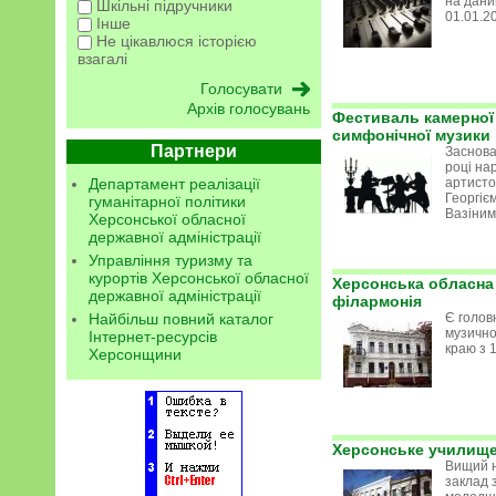
на дани
Шкільні підручники
01.01.2
Інше
Не цікавлюся історією
взагалі
Архів голосувань
Фестиваль камерної 
симфонічної музики
Партнери
Заснова
році на
артисто
Департамент реалізації
Георгіє
гуманітарної політики
Вазіним
Херсонської обласної
державної адміністрації
Управління туризму та
курортів Херсонської обласної
Херсонська обласна
державної адміністрації
філармонія
Є голов
Найбільш повний каталог
музично
Інтернет-ресурсів
краю з 
Херсонщини
Херсонське училище
Вищий 
заклад 