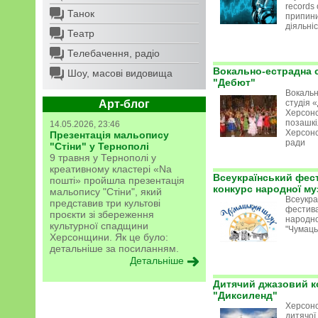
records
Танок
припин
діяльні
Театр
Телебачення, радіо
Вокально-естрадна 
Шоу, масові видовища
"Дебют"
Вокаль
Арт-блог
студія 
Херсонс
позашкі
14.05.2026, 23:46
Херсонс
Презентація мальопису
ради
"Стіни" у Тернополі
9 травня у Тернополі у
креативному кластері «Na
Всеукраїнський фес
пошті» пройшла презентація
конкурс народної му
мальопису "Стіни", який
Всеукра
представив три культові
фестива
проєкти зі збереження
народно
культурної спадщини
"Чумаць
Херсонщини. Як це було:
детальніше за посиланням.
Детальніше
Дитячий джазовий к
"Диксиленд"
Херсонс
дитячої