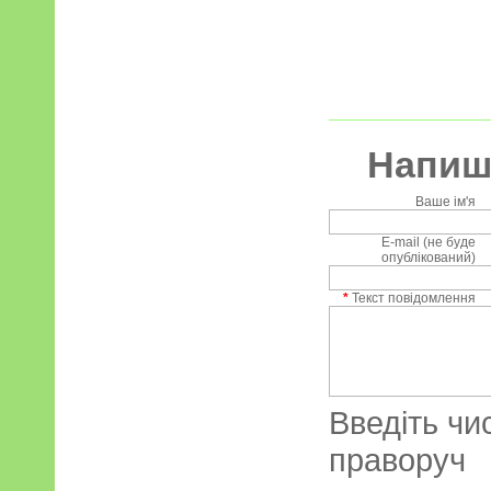
Напиші
Ваше ім'я
E-mail (не буде
опублікований)
*
Текст повідомлення
Введіть чи
праворуч