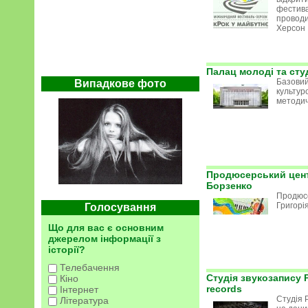
фестива
проводи
Херсон
Палац молоді та сту
Базови
Випадкове фото
культуро
методи
Продюсерський цент
Борзенко
Продюс
Григорі
Голосування
Що для вас є основним
джерелом інформації з
історії?
Телебачення
Студія звукозапису 
Кіно
records
Інтернет
Студія 
Література