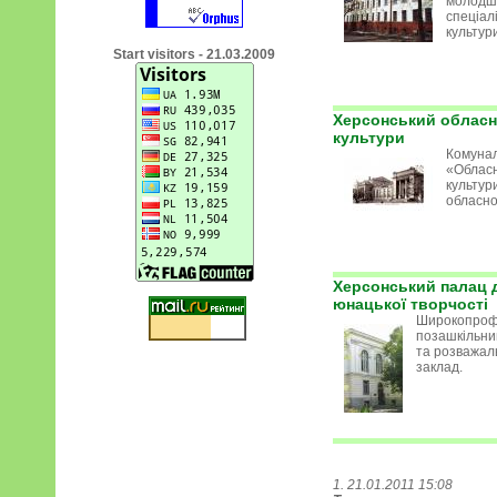
молодш
спеціалі
культур
Start visitors - 21.03.2009
Херсонський обласн
культури
Комунал
«Облас
культур
обласно
Херсонський палац д
юнацької творчості
Широкопроф
позашкільни
та розважал
заклад.
1. 21.01.2011 15:08