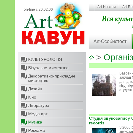
Art-Новини
Art-Бл
on-line с 20.02.06
Art-Особистості
>
Організ
КУЛЬТУРОЛОГІЯ
Візуальне мистецтво
Базовий
Декоративно-прикладне
заклад
мистецтво
для діт
віку, під
Дизайн
студент
Кіно
Література
Медіа арт
Cтудія звукозапису O
Музика
records
З 2008 
Реклама
звукоза