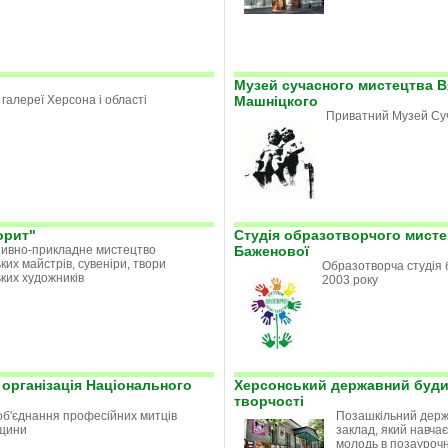
Музей сучасного мистецтва 
 галереї Херсона і області
Машніцкого
Приватний Музей Су
орит"
Студія образотворчого мист
ивно-прикладне мистецтво
Баженової
ких майстрів, сувеніри, твори
Образотворча студія 
ьких художників
2003 року
організація Національного
Херсонський державний буди
творчості
об'єднання професійних митців
Позашкільний держ
щини
заклад, який навчає
молодь в позаурочн