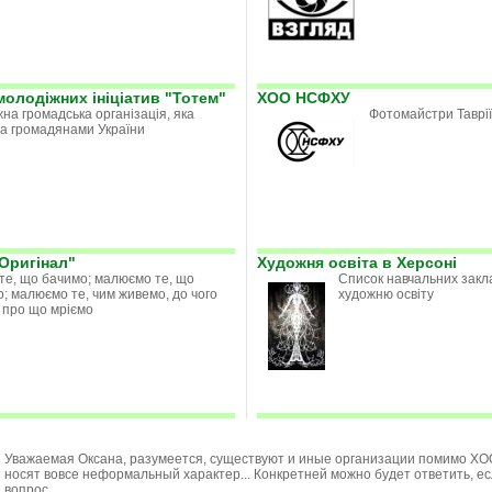
олодіжних ініціатив "Тотем"
ХОО НСФХУ
на громадська організація, яка
Фотомайстри Таврії
а громадянами України
Оригінал"
Художня освіта в Херсоні
е, що бачимо; малюємо те, що
Список навчальних закла
о; малюємо те, чим живемо, до чого
художню освіту
 про що мріємо
Уважаемая Оксана, разумеется, существуют и иные организации помимо ХО
носят вовсе неформальный характер... Конкретней можно будет ответить, ес
вопрос.