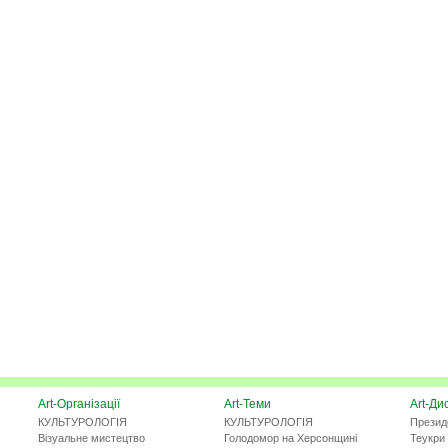
Art-Організації
Art-Теми
Art-Ди
КУЛЬТУРОЛОГІЯ
КУЛЬТУРОЛОГІЯ
Презид
Візуальне мистецтво
Голодомор на Херсонщині
Теукри 