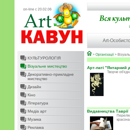
on-line с 20.02.06
Art-Особисто
>
Організації
> Візуал
КУЛЬТУРОЛОГІЯ
Візуальне мистецтво
Арт-паті "Янтарний 
Творче об'єд
Декоративно-прикладне
мистецтво
Дизайн
Кіно
Література
Медіа арт
Видавництва Таврії
Перелік
Музика
краєзна
Реклама