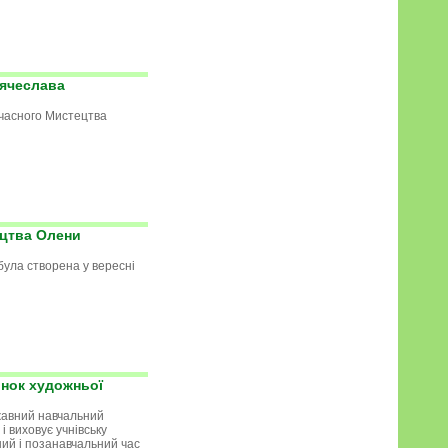
Вячеслава
часного Мистецтва
ецтва Олени
була створена у вересні
нок художньої
авний навчальний
 і виховує учнівську
ий і позанавчальний час