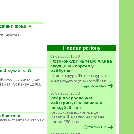
ійний фонд ім.
сп. Ушакова, 51
Новини регіону
03.08.2026, 19:00
Фотоконкурс на тему: «Жива
спадщина - портал у
майбутнє»
ій музей ім. О.
Про конкурс Фотоконкурс з
міжнародною участю «Жива ...
айцікавіших мистецьких
 яка налічує майже 12 000
Детальніше
10.07.2026, 23:13
Історія херсонської
майстрині, яка написала
понад 250 ікон
Херсонська іконописиця
ий погляд"
Наталія Шалапко написала
шою виставковою історією
понад 250 ікон. ...
Детальніше