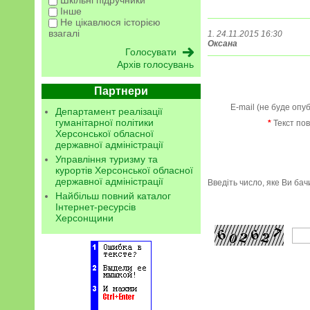
Інше
Не цікавлюся історією
взагалі
1. 24.11.2015 16:30
Оксана
Архів голосувань
Партнери
E-mail (не буде опу
Департамент реалізації
гуманітарної політики
*
Текст по
Херсонської обласної
державної адміністрації
Управління туризму та
курортів Херсонської обласної
державної адміністрації
Введіть число, яке Ви ба
Найбільш повний каталог
Інтернет-ресурсів
Херсонщини