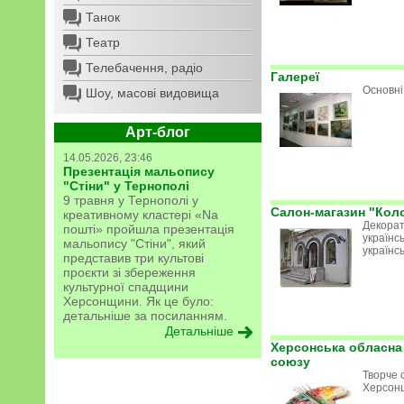
Танок
Театр
Телебачення, радіо
Галереї
Основні
Шоу, масові видовища
Арт-блог
14.05.2026, 23:46
Презентація мальопису
"Стіни" у Тернополі
9 травня у Тернополі у
Салон-магазин "Кол
креативному кластері «Na
Декорат
пошті» пройшла презентація
українсь
мальопису "Стіни", який
українс
представив три культові
проєкти зі збереження
культурної спадщини
Херсонщини. Як це було:
детальніше за посиланням.
Детальніше
Херсонська обласна 
союзу
Творче 
Херсон