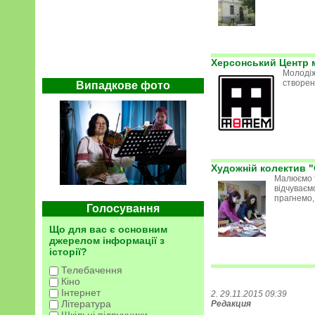
Херсонський Центр м
Молодіж
створен
Випадкове фото
Художній колектив "
Малюємо т
відчуваєм
прагнемо,
Голосування
Що для вас є основним
джерелом інформації з
історії?
Телебачення
Кіно
Інтернет
2. 29.11.2015 09:39
Література
Редакция
Шкільні підручники