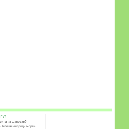
спут
енты из шаровар?
- біблійні «народи моря»