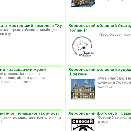
ьно-мистецький комплекс "Ху
Херсонський обласний благод
ться з трьох учбових закладів для
Поліни Р
го віку
73000, Херсон, про
ий краєзнавчий музей
Херсонський обласний художн
й комплекс історичного,
Шовкуне
знавчого, літературного та
Музей має одну з н
фічного напрямків
колекцій в Україні,
одиниць
итячої і юнацької творчості
Херсонський фотоклуб "Свіж
льний, позашкільний навчальний та
Фотоклуб з найбіль
ий
в місті