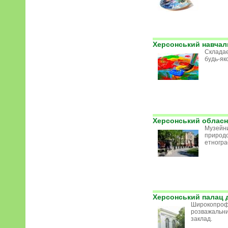
Херсонський навчал
Складає
будь-яко
Херсонський обласн
Музейни
природо
етногра
Херсонський палац д
Широкопрофі
розважальн
заклад.