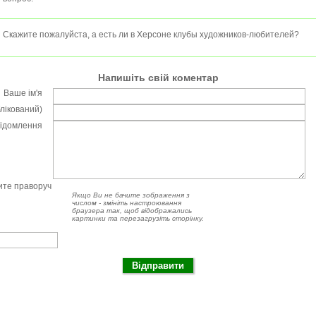
Скажите пожалуйста, а есть ли в Херсоне клубы художников-любителей?
Напишіть свій коментар
Ваше ім'я
блікований)
відомлення
чите праворуч
Якщо Ви не бачите зображення з
числом - змініть настроювання
браузера так, щоб відображались
картинки та перезагрузіть сторінку.