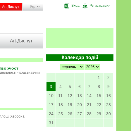
Вход
Регистрация
Art-Диспут
Укр
Art-Диспут
Календар подій
творчості
іяльності - краєзнавчий
1
2
3
4
5
6
7
8
9
10
11
12
13
14
15
16
17
18
19
20
21
22
23
24
25
26
27
28
29
30
 площі Херсона
31