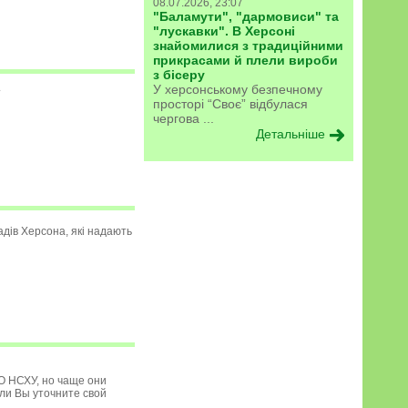
08.07.2026, 23:07
"Баламути", "дармовиси" та
"лускавки". В Херсоні
знайомилися з традиційними
прикрасами й плели вироби
з бісеру
У херсонському безпечному
просторі “Своє” відбулася
чергова ...
Детальніше
дів Херсона, які надають
О НСХУ, но чаще они
ли Вы уточните свой