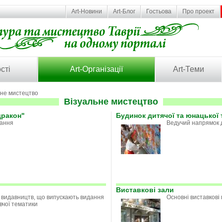
Art-Новини
Art-Блог
Гостьова
Про проект
сті
Art-Організації
Art-Теми
ьне мистецтво
Візуальне мистецтво
дракон"
Будинок дитячої та юнацької 
нання
Ведучий напрямок д
Виставкові зали
 видавництв, що випускають видання
Основні виставкові
вчої тематики