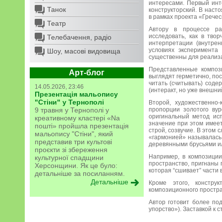
интересами. Первый инт
Танок
конструкторский. В наст
в рамках проекта «Гречес
Театр
Автору в процессе ра
исследовать, как в тво
Телебачення, радіо
интерпретации (внутрен
условиях эксперимента 
Шоу, масові видовища
существенны для реализа
Представленные композ
Арт-блог
выглядят герметично, пос
читать (считывать) соде
14.05.2026, 23:46
(интеракт, но уже внешн
Презентація мальопису
"Стіни" у Тернополі
Второй, художественно-
9 травня у Тернополі у
пропорции золотого вур
оригинальный метод исп
креативному кластері «Na
значение при этом имеет
пошті» пройшла презентація
строй, созвучие. В этом 
мальопису "Стіни", який
«гармонией» называлась 
представив три культові
деревянными брусьями и
проєкти зі збереження
Например, в композиции
культурної спадщини
пространство, пригнаны 
Херсонщини. Як це було:
которая “сшивает” части 
детальніше за посиланням.
Детальніше
Кроме этого, констру
композиционного простра
Автор готовит более под
упорство»). Заставкой к