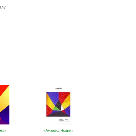
налу
ект»
«Аугоейд Новий»