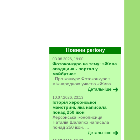
Новини регіону
03.08.2026, 19:00
Фотоконкурс на тему: «Жива
спадщина - портал у
майбутнє»
Про конкурс Фотоконкурс з
міжнародною участю «Жива ...
Детальніше
10.07.2026, 23:13
Історія херсонської
майстрині, яка написала
понад 250 ікон
Херсонська іконописиця
Наталія Шалапко написала
понад 250 ікон. ...
Детальніше