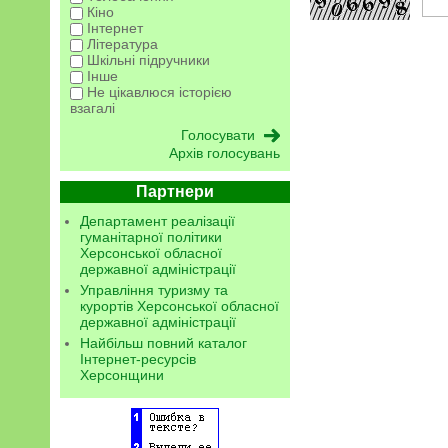
Кіно
Інтернет
Література
Шкільні підручники
Інше
Не цікавлюся історією
взагалі
Архів голосувань
Партнери
Департамент реалізації
гуманітарної політики
Херсонської обласної
державної адміністрації
Управління туризму та
курортів Херсонської обласної
державної адміністрації
Найбільш повний каталог
Інтернет-ресурсів
Херсонщини