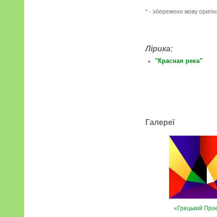
* - збережено мову оригі
Лірика:
"Красная река"
Галереї
«Грецький Про