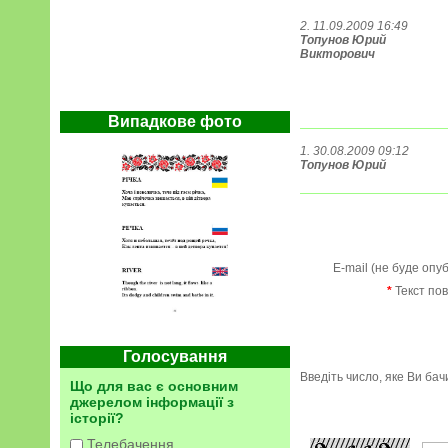
2. 11.09.2009 16:49
Топунов Юрий
Викторович
Випадкове фото
1. 30.08.2009 09:12
Топунов Юрий
E-mail (не буде опу
*
Текст по
Голосування
Введіть число, яке Ви ба
Що для вас є основним
джерелом інформації з
історії?
Телебачення