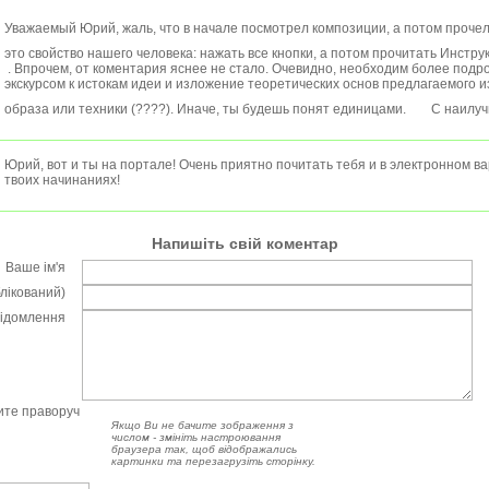
Уважаемый Юрий, жаль, что в начале посмотрел композиции, а потом прочел
это свойство нашего человека: нажать все кнопки, а потом прочитать Инстр
. Впрочем, от коментария яснее не стало. Очевидно, необходим более подр
экскурсом к истокам идеи и изложение теоретических основ предлагаемого 
образа или техники (????). Иначе, ты будешь понят единицами.
С наилуч
Юрий, вот и ты на портале! Очень приятно почитать тебя и в электронном ва
твоих начинаниях!
Напишіть свій коментар
Ваше ім'я
блікований)
відомлення
чите праворуч
Якщо Ви не бачите зображення з
числом - змініть настроювання
браузера так, щоб відображались
картинки та перезагрузіть сторінку.