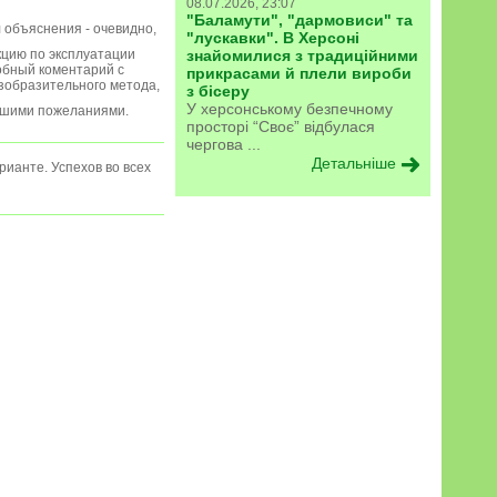
08.07.2026, 23:07
"Баламути", "дармовиси" та
 объяснения - очевидно,
"лускавки". В Херсоні
укцию по эксплуатации
знайомилися з традиційними
обный коментарий с
прикрасами й плели вироби
изобразительного метода,
з бісеру
У херсонському безпечному
шими пожеланиями.
просторі “Своє” відбулася
чергова ...
Детальніше
рианте. Успехов во всех