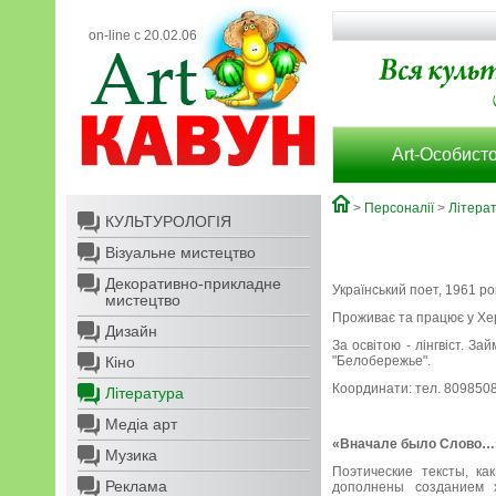
on-line с 20.02.06
Art-Особисто
>
Персоналії
>
Літера
КУЛЬТУРОЛОГІЯ
Візуальне мистецтво
Декоративно-прикладне
Український поет, 1961 р
мистецтво
Проживає та працює у Хе
Дизайн
За освітою - лінгвіст. З
Кіно
"Белобережье".
Координати: тел. 80985
Література
Медіа арт
«Вначале было Слово…»
Музика
Поэтические тексты, ка
Реклама
дополнены созданием 