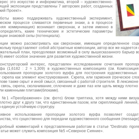
ерес это искусство и информатика, второй – художественно-
оящей экспозиции представлены 7 авторских работ, созданных
кий Проект».
боты важно поддерживать художественный эксперимент,
рческом процессе сливаются первичные знаки, а в процессе
няя коммуникация) возникает сверхзнак, и затем именно в
определять, какие технические и эстетические параметры
ции знаковой силы (потенциала).
иции можно рассматривать как сверхзнаки, имеющие определенное сод
кольку представляют собой абстрактные композиции, автор все же надеется 
ржательный план, преодолевая возможный в силу вышесказанного барьер в
ий) имеет особое значение для развития художественной жизни.
конструкторский интерес, представлен исследованием сочетания пропо
фа (1,6182 : 2 ≈ 1,309) в художественных композициях (см. Композиц
ользования пропорции золотого вурфа для построения художественных 
 скрепа как элемент конструирования. Скрепа, или гармония (греческое слов
слове также скрыт и иной смысл, связанный с работой строителя. В лексикон
связь, скрепа, сколачивание, сплочение и даже паз или щель между плотно 
ли каменными плитами(блоками).
 №1 «Преображение» (см. фото) блоки триптиха, хотя между ними визу
плотно друг к другу так, что единственным пазом, или скрепляющей линией,
в единую устойчивую структуру.
ктивное использование пропорции золотого вурфа позволяет созда
нства, что существенно для передачи художественного сообщения (message)
робный комментарий к представленным работам в статье "Destinato rigor
 статье может служить композиция №5 «Северное Сияние».