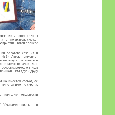
ержание и, хотя работы
на то, что зритель сможет
осприятия. Такой процесс
рции золотого сечения и
ия №3). Автор применяет
композиций. Техническое
о άρμονία) означает лад,
е греческих ремесленников
пригнанными друг к другу
ально имеется свободное
 является именно скрепа,
ть иллюзию открытости
.
e" («Устремленное к цели