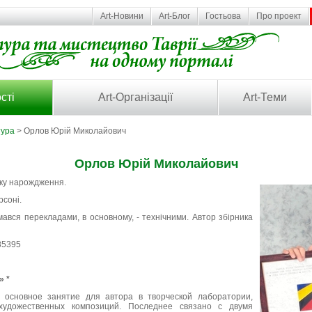
Art-Новини
Art-Блог
Гостьова
Про проект
сті
Art-Організації
Art-Теми
тура
> Орлов Юрій Миколайович
Орлов Юрій Миколайович
оку нарождження.
рсоні.
аймався перекладами, в основному, - технічними. Автор збірника
085395
 *
к основное занятие для автора в творческой лаборатории,
художественных композиций. Последнее связано с двумя