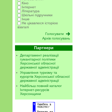
Кіно
Інтернет
Література
Шкільні підручники
Інше
Не цікавлюся історією
взагалі
Архів голосувань
Партнери
Департамент реалізації
гуманітарної політики
Херсонської обласної
державної адміністрації
Управління туризму та
курортів Херсонської обласної
державної адміністрації
Найбільш повний каталог
Інтернет-ресурсів
Херсонщини