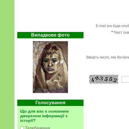
E-mail (не буде опу
*
Текст по
Випадкове фото
Введіть число, яке Ви ба
Голосування
Що для вас є основним
джерелом інформації з
історії?
Телебачення