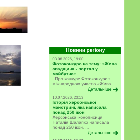
Новини регіону
03.08.2026, 19:00
Фотоконкурс на тему: «Жива
спадщина - портал у
майбутнє»
Про конкурс Фотоконкурс з
міжнародною участю «Жива ...
Детальніше
10.07.2026, 23:13
Історія херсонської
майстрині, яка написала
понад 250 ікон
Херсонська іконописиця
Наталія Шалапко написала
понад 250 ікон. ...
Детальніше