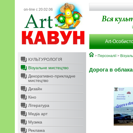
on-line с 20.02.06
Art-Особисто
>
Персоналії
>
Візуал
КУЛЬТУРОЛОГІЯ
Візуальне мистецтво
Дорога в облака
Декоративно-прикладне
мистецтво
Дизайн
Кіно
Література
Медіа арт
Музика
Реклама