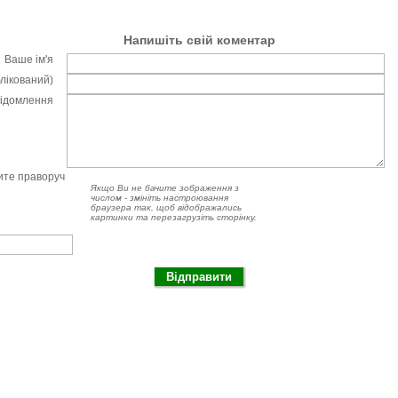
Напишіть свій коментар
Ваше ім'я
блікований)
відомлення
чите праворуч
Якщо Ви не бачите зображення з
числом - змініть настроювання
браузера так, щоб відображались
картинки та перезагрузіть сторінку.