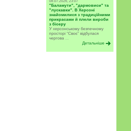
08.07.2026, 23:07
"Баламути", "дармовиси" та
"лускавки". В Херсоні
знайомилися з традиційними
прикрасами й плели вироби
з бісеру
У херсонському безпечному
просторі “Своє” відбулася
чергова ...
Детальніше