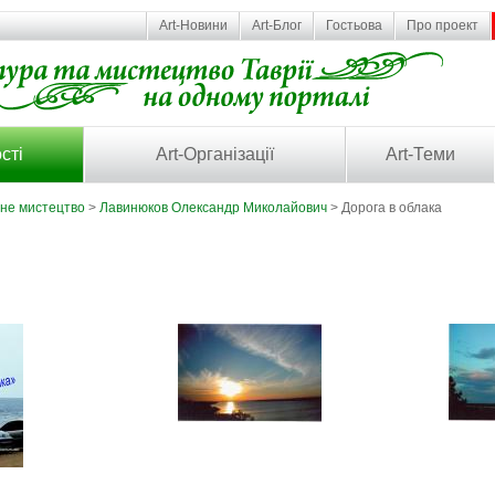
Art-Новини
Art-Блог
Гостьова
Про проект
сті
Art-Організації
Art-Теми
ьне мистецтво
>
Лавинюков Олександр Миколайович
> Дорога в облака