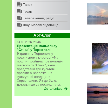
Танок
Театр
Телебачення, радіо
Шоу, масові видовища
Арт-блог
14.05.2026, 23:46
Презентація мальопису
"Стіни" у Тернополі
9 травня у Тернополі у
креативному кластері «Na
пошті» пройшла презентація
мальопису "Стіни", який
представив три культові
проєкти зі збереження
культурної спадщини
Херсонщини. Як це було:
детальніше за посиланням.
Детальніше