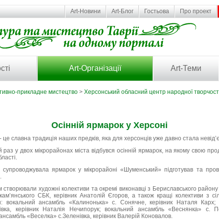
Art-Новини
Art-Блог
Гостьова
Про проект
сті
Art-Організації
Art-Теми
тивно-прикладне мистецтво
>
Херсонський обласний центр народної творчост
Осінній ярмарок у Херсоні
 - це славна традиція наших предків, яка для херсонців уже давно стала неві
й раз у двох мікрорайонах міста відбувся осінній ярмарок, на якому свою пр
ласті.
а супроводжувала ярмарок у мікрорайоні «Шуменський» підготував та пров
.
 створювали художні колективи та окремі виконавці з Бериславського району 
ам’янського СБК, керівник Анатолій Єгоров, а також кращі колективи з сіл
ди: вокальний ансамбль «Калинонька» с. Сонячне, керівник Наталя Карх; 
вка, керівник Наталія Нечипорук; вокальний ансамбль «Веснянка» с. Пе
ансамбль «Веселка» с.Зеленівка, керівник Валерій Коновалов.