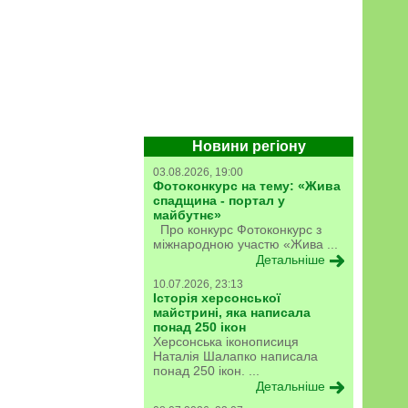
Новини регіону
03.08.2026, 19:00
Фотоконкурс на тему: «Жива
спадщина - портал у
майбутнє»
Про конкурс Фотоконкурс з
міжнародною участю «Жива ...
Детальніше
10.07.2026, 23:13
Історія херсонської
майстрині, яка написала
понад 250 ікон
Херсонська іконописиця
Наталія Шалапко написала
понад 250 ікон. ...
Детальніше