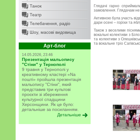
Танок
Глядачі гарно сприймали
замовлення. Глядачам не 
Театр
Активною була участь відв
дари осені – горіхи та ябл
Телебачення, радіо
Також з веселими пісням
Шоу, масові видовища
вокальні колективи з Біло
та колективи з Олешківсь
та вокальне тріо Сагівськ
Арт-блог
14.05.2026, 23:46
Презентація мальопису
"Стіни" у Тернополі
9 травня у Тернополі у
креативному кластері «Na
пошті» пройшла презентація
мальопису "Стіни", який
представив три культові
проєкти зі збереження
культурної спадщини
Херсонщини. Як це було:
детальніше за посиланням.
Детальніше