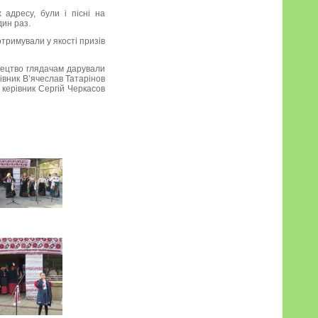
 адресу, були і пісні на
ин раз.
отримували у якості призів
тецтво глядачам дарували
рівник В’ячеслав Татарінов
 керівник Сергій Черкасов