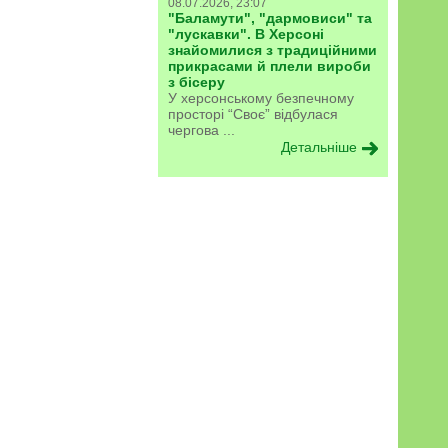
08.07.2026, 23:07
"Баламути", "дармовиси" та
"лускавки". В Херсоні
знайомилися з традиційними
прикрасами й плели вироби
з бісеру
У херсонському безпечному
просторі “Своє” відбулася
чергова ...
Детальніше