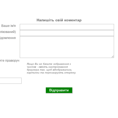
Напишіть свій коментар
Ваше ім'я
блікований)
відомлення
чите праворуч
Якщо Ви не бачите зображення з
числом - змініть настроювання
браузера так, щоб відображались
картинки та перезагрузіть сторінку.