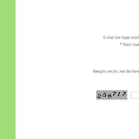
E-mail (не буде опу
*
Текст по
Введіть число, яке Ви ба