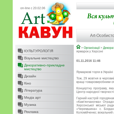
on-line с 20.02.06
Art-Особисто
>
Організації
>
Декора
КУЛЬТУРОЛОГІЯ
ярмарок у Херсоні
Візуальне мистецтво
01.11.2016 11:46
Декоративно-прикладне
мистецтво
Ярмаркові торги в Україні
Дизайн
Тож, 29 жовтня в чергови
кращі товаровиробники об
Кіно
Концертну програму, як
Література
Центр народної творчості
Медіа арт
Гарний настрій городянам
«Кам’янчаночка» Отрадок
Музика
Херсонської міської ра
«Черемшина» с. Богдані
Реклама
Коломійченко; вокальний 