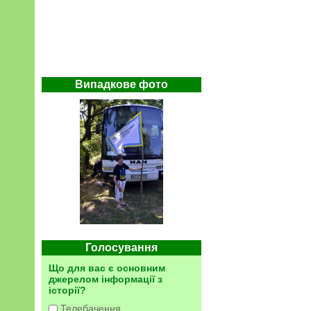
Випадкове фото
Голосування
Що для вас є основним
джерелом інформації з
історії?
Телебачення