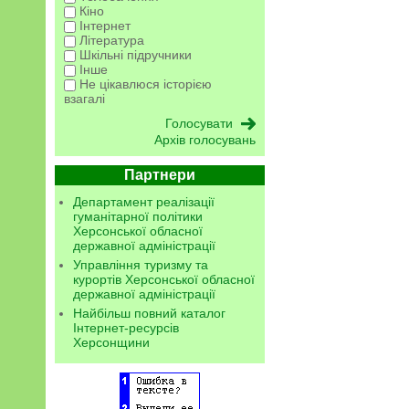
Кіно
Інтернет
Література
Шкільні підручники
Інше
Не цікавлюся історією
взагалі
Архів голосувань
Партнери
Департамент реалізації
гуманітарної політики
Херсонської обласної
державної адміністрації
Управління туризму та
курортів Херсонської обласної
державної адміністрації
Найбільш повний каталог
Інтернет-ресурсів
Херсонщини