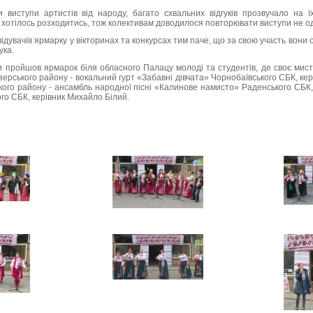
 виступи артистів від народу, багато схвальних відгуків прозвучало на їх
хотілось розходитись, тож колективам доводилося повторювати виступи не од
ідувачів ярмарку у вікторинах та конкурсах тим паче, що за свою участь вони 
ука.
и пройшов ярмарок біля обласного Палацу молоді та студентів, де своє мис
зерського району - вокальний гурт «Забавні дівчата» Чорнобаївського СБК, ке
кого району - ансамбль народної пісні «Калинове намисто» Раденського СБК,
ого СБК, керівник Михайло Білий.