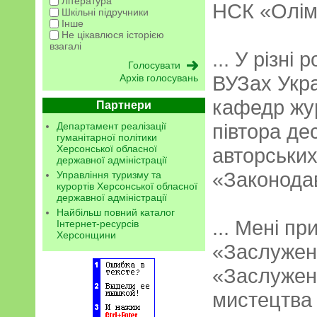
Література
НСК «Олімпі
Шкільні підручники
Інше
Не цікавлюся історією
взагалі
... У різні
ВУЗах Укра
Архів голосувань
кафедр жур
Партнери
півтора де
Департамент реалізації
гуманітарної політики
Херсонської обласної
авторських 
державної адміністрації
«Законодав
Управління туризму та
курортів Херсонської обласної
державної адміністрації
Найбільш повний каталог
... Мені п
Інтернет-ресурсів
Херсонщини
«Заслужени
«Заслужен
мистецтва 