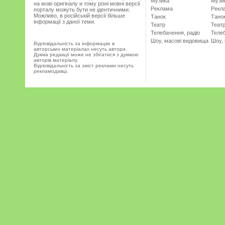
Музика
Музи
на мові оригіналу и тому різні мовні версії
Реклама
Рекл
порталу можуть бути не ідентичними.
Можливо, в російській версії більше
Танок
Тано
інформації з даної теми.
Театр
Теат
Телебачення, радіо
Телеб
Шоу, масові видовища
Шоу,
Відповідальність за інформацію в
авторських матеріалах несуть автори.
Думка редакції може не збігатися з думкою
авторів матеріалу.
Відповідальність за зміст реклами несуть
рекламодавці.