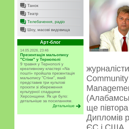
Танок
Театр
Телебачення, радіо
Шоу, масові видовища
Арт-блог
14.05.2026, 23:46
Презентація мальопису
"Стіни" у Тернополі
9 травня у Тернополі у
журналісти
креативному кластері «Na
пошті» пройшла презентація
Community
мальопису "Стіни", який
представив три культові
Management
проєкти зі збереження
культурної спадщини
(Алабамськ
Херсонщини. Як це було:
детальніше за посиланням.
ще півтора
Детальніше
Дипломів р
ЄС і США. 