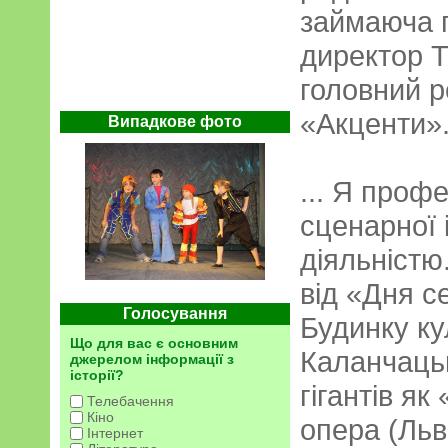
займаюча п
директор 
головний р
«Акценти»
Випадкове фото
... Я проф
сценарної 
діяльністю
від «Дня с
Голосування
Будинку кул
Що для вас є основним
Каланчацьк
джерелом інформації з
історії?
гігантів я
Телебачення
Кіно
опера (Льв
Інтернет