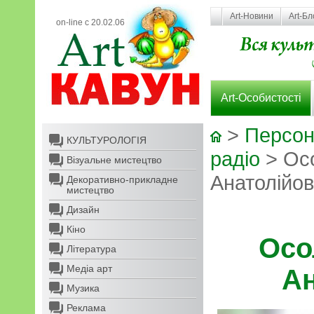
Art-Новини
Art-Бл
on-line с 20.02.06
Art-Особистості
>
Персон
КУЛЬТУРОЛОГІЯ
радіо
> Осо
Візуальне мистецтво
Анатолійо
Декоративно-прикладне
мистецтво
Дизайн
Кіно
Осо
Література
Медіа арт
А
Музика
Реклама