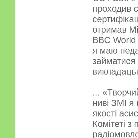
проходив 
сертифікаці
отримав М
BBC World 
я маю педа
займатися 
викладацьк
... «Творч
ниві ЗМІ я 
якості аси
Комітеті з
радіомовл