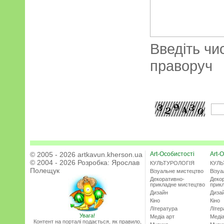
Введіть чи
праворуч
© 2005 - 2026 artkavun.kherson.ua
Art-Особистості
Art-О
© 2004 - 2026 Розробка:
Ярослав
КУЛЬТУРОЛОГІЯ
КУЛЬ
Полещук
Візуальне мистецтво
Візу
Декоративно-
Деко
прикладне мистецтво
прик
Дизайн
Диза
Кіно
Кіно
Література
Літер
Увага!
Медіа арт
Медіа
Контент на порталі подається, як правило,