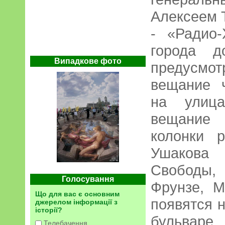
Алексеем Т
- «Радио
города д
Випадкове фото
предусм
вещание ч
на улица
вещание 
колонки 
Ушакова
Свободы,
Голосування
Фрунзе, М
Що для вас є основним
появятся 
джерелом інформації з
історії?
бульваре
Телебачення