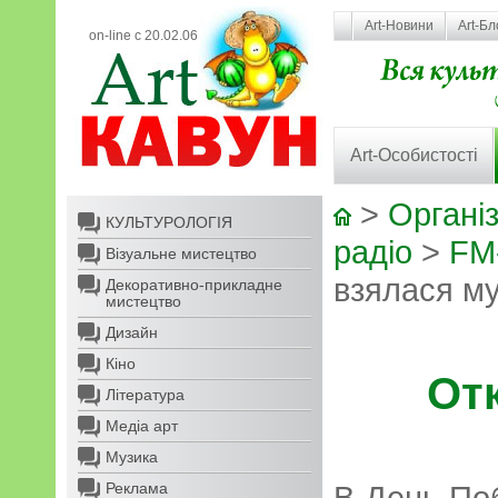
Art-Новини
Art-Бл
on-line с 20.02.06
Art-Особистості
>
Організ
КУЛЬТУРОЛОГІЯ
радіо
>
FM-
Візуальне мистецтво
взялася м
Декоративно-прикладне
мистецтво
Дизайн
Кіно
От
Література
Медіа арт
Музика
Реклама
В День По