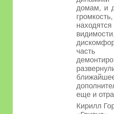
домам, и 
громкость
находят
видимос
дискомфо
часть г
демонти
развернул
ближай
дополните
еще и отр
Кирилл Го