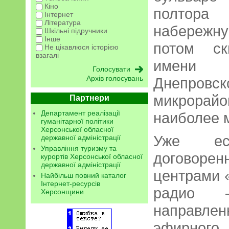
Кіно
полтор
Інтернет
Література
набережн
Шкільні підручники
Інше
потом ск
Не цікавлюся історією
взагалі
имени 
Архів голосувань
Днепров
микрора
Партнери
Департамент реалізації
наиболее 
гуманітарної політики
Херсонської обласної
Уже ест
державної адміністрації
Управління туризму та
договоре
курортів Херсонської обласної
державної адміністрації
центрами 
Найбільш повний каталог
Інтернет-ресурсів
радио 
Херсонщини
направл
эфирного