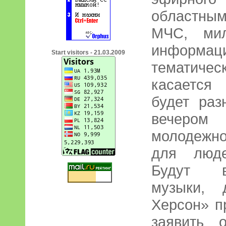
областным
МЧС, мил
информац
Start visitors - 21.03.2009
тематиче
касается
будет раз
вечером
молодежно
для люде
Будут в
музыки, 
Херсон» п
заявить 