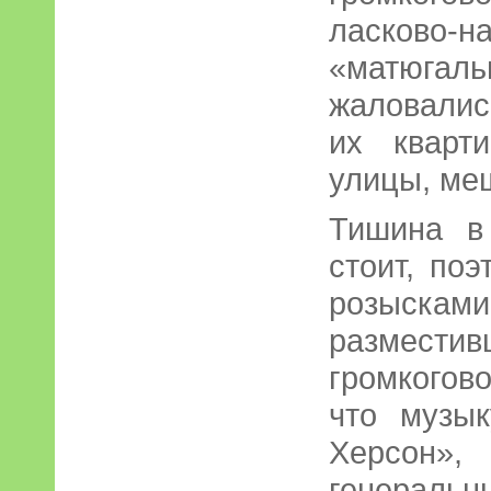
ласково-н
«матюгаль
жаловались
их кварт
улицы, ме
Тишина в
стоит, по
розыск
размест
громкогов
что музык
Херсон»,
генера