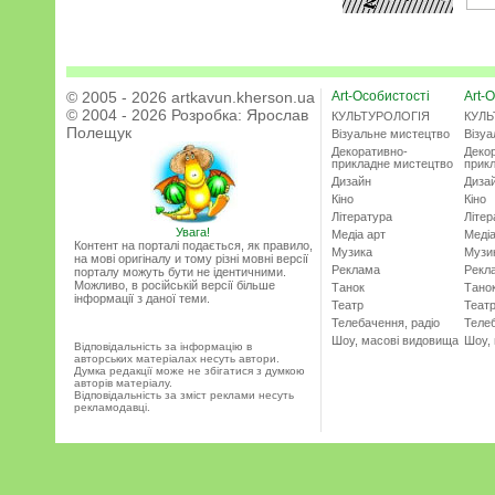
© 2005 - 2026 artkavun.kherson.ua
Art-Особистості
Art-О
© 2004 - 2026 Розробка:
Ярослав
КУЛЬТУРОЛОГІЯ
КУЛЬ
Полещук
Візуальне мистецтво
Візу
Декоративно-
Деко
прикладне мистецтво
прик
Дизайн
Диза
Кіно
Кіно
Література
Літер
Увага!
Медіа арт
Медіа
Контент на порталі подається, як правило,
Музика
Музи
на мові оригіналу и тому різні мовні версії
Реклама
Рекл
порталу можуть бути не ідентичними.
Можливо, в російській версії більше
Танок
Тано
інформації з даної теми.
Театр
Теат
Телебачення, радіо
Телеб
Шоу, масові видовища
Шоу,
Відповідальність за інформацію в
авторських матеріалах несуть автори.
Думка редакції може не збігатися з думкою
авторів матеріалу.
Відповідальність за зміст реклами несуть
рекламодавці.