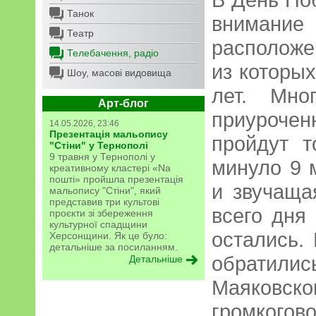
Танок
внимание
Театр
расположе
Телебачення, радіо
из которы
Шоу, масові видовища
лет. Мно
Арт-блог
приурочен
14.05.2026, 23:46
Презентація мальопису
пройдут т
"Стіни" у Тернополі
9 травня у Тернополі у
минуло 9 
креативному кластері «Na
пошті» пройшла презентація
и звучаща
мальопису "Стіни", який
представив три культові
всего дня
проєкти зі збереження
культурної спадщини
остались. 
Херсонщини. Як це було:
детальніше за посиланням.
обратили
Детальніше
Маяковс
громкого