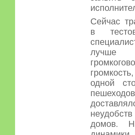
исполните
Сейчас тр
в тесто
специали
лучше
громкого
громкост
одной ст
пешеходо
достав
неудобст
домов. Н
динамики